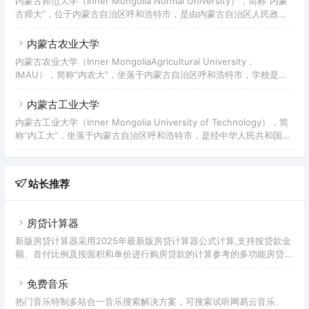
内蒙古师范大学（Inner Mongolia Normal University），简称“内蒙
古师大”，位于内蒙古自治区呼和浩特市，是由内蒙古自治区人民政府
举办的普通高等学校，是中华人民共和国成立后党和国家在边疆少数民
族地区最早建立的高等学校，自治区重点大学，是具有鲜明教师教育和
内蒙古农业大学
民族教育特色的综合性师范大学。学校是国家及自治区环境与可持续发
内蒙古农业大学（Inner MongoliaAgricultural University，
展教育培训基地、国家级社会体育指导员培训基地、自治区民族雕塑研
IMAU），简称“内农大”，坐落于内蒙古自治区呼和浩特市，学校是原
究中心、专业艺术创作基地、人文社科普及基地，是自治区各类体育专
国家林业局和内蒙古自治区人民政府共建的一所全日制普通高等学校，
业人才和全国八省区蒙古族体育人才、
是中国首个“雷锋大学”、国家西部大开发“一省一校”重点支持建设大
内蒙古工业大学
学、第一批国家大学生文化素质教育基地、中国政府奖学金来华留学生
内蒙古工业大学（Inner Mongolia University of Technology），简
接收院校，入选中西部高校基础能力建设工程、国家建设高水平大学公
称“内工大”，坐落于内蒙古自治区呼和浩特市，是经中华人民共和国教
派研究生项目、特色重点学科项目、卓越农林人才教育培养计划。学校
育部批准设立的、由内蒙古自治区人民政府举办的全日制普通本科高
由中国农业大学对口支援。
校；入选国家中西部高校基础能力建设工程、教育部卓越工程师教育培
养计划、教育部首批新工科研究与实践项目实施高校、中国政府奖学金
站长推荐
来华留学生接收院校。
房贷计算器
新版房贷计算器采用2025年最新版房贷计算器公式计算,支持按贷款金
额、首付比例及按面积和单价进行购房贷款的计算参考的多功能房贷计
算器,同时支持商业贷款计算器及公积金贷款计算服务,为您购房时计算
贷款利率、首付、月供明细等提供计算参考。
免费音乐
热门音乐特制多站合一音乐搜索解决方案，可搜索试听网易云音乐、