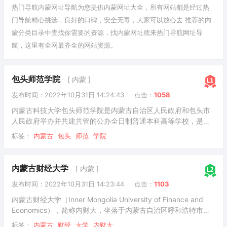
热门导航内蒙网址导航为您提供
内蒙
网址大全，所有网站都是经过热
门导航精心挑选，良好的口碑，安全无毒，大家可以放心去 推荐的内
蒙
分类目录
中查找你需要的资源，找内蒙网址就来热门导航网址导
航，这里有全网最齐全的网站资源。
包头师范学院
[ 内蒙 ]
发布时间：2022年10月31日 14:24:43
点击：
1058
内蒙古科技大学包头师范学院是内蒙古自治区人民政府和包头市
人民政府举办并共建共管的公办全日制普通本科高等学校，是内
蒙古自治区本科院校“数字校园标杆学校”建设单位、自治区级深化
标签：
内蒙古
包头
师范
学院
创新创业教育改革示范高校、内蒙古自治区社会体育指导员培训
基地、内蒙古自治区体育行业国家职业资格培训基地、内蒙古足
球协会教练员裁判员培训基地、包头市示范性创业孵化基地。
内蒙古财经大学
[ 内蒙 ]
发布时间：2022年10月31日 14:23:44
点击：
1103
内蒙古财经大学（Inner Mongolia University of Finance and
Economics），简称内财大，坐落于内蒙古自治区呼和浩特市，
是内蒙古自治区人民政府举办的全日制普通高等学校，入选数据
标签：
内蒙古
财经
大学
内财大