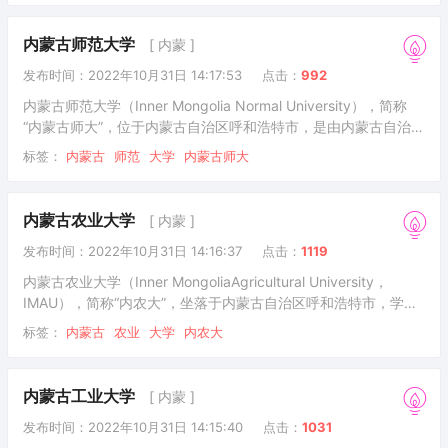
内蒙古师范大学
[ 内蒙 ]
发布时间：2022年10月31日 14:17:53
点击：
992
内蒙古师范大学（Inner Mongolia Normal University），简称
“内蒙古师大”，位于内蒙古自治区呼和浩特市，是由内蒙古自治区
人民政府举办的普通高等学校，是中华人民共和国成立后党和国
标签：
内蒙古
师范
大学
内蒙古师大
家在边疆少数民族地区最早建立的高等学校，自治区重点大学，
是具有鲜明教师教育和民族教育特色的综合性师范大学。学校是
国家及自治区环境与可持续发展教育培训基地、国家级社会体育
内蒙古农业大学
[ 内蒙 ]
指导员培训基地、自治区民族雕塑研究中心、专业艺术创作基
发布时间：2022年10月31日 14:16:37
点击：
1119
地、人文社科普及基地，是自治区各类体育专业人才和全国八省
区蒙古族体育人才、
内蒙古农业大学（Inner MongoliaAgricultural University，
IMAU），简称“内农大”，坐落于内蒙古自治区呼和浩特市，学校
是原国家林业局和内蒙古自治区人民政府共建的一所全日制普通
标签：
内蒙古
农业
大学
内农大
高等学校，是中国首个“雷锋大学”、国家西部大开发“一省一校”重
点支持建设大学、第一批国家大学生文化素质教育基地、中国政
府奖学金来华留学生接收院校，入选中西部高校基础能力建设工
内蒙古工业大学
[ 内蒙 ]
程、国家建设高水平大学公派研究生项目、特色重点学科项目、
发布时间：2022年10月31日 14:15:40
点击：
1031
卓越农林人才教育培养计划。学校由中国农业大学对口支援。