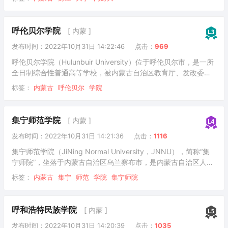
中国“百校工程”产教融合创新先行先试合作院校项目、“双万计
划”，是中俄经济类大学联盟、财经一流学科建设联盟成员高校。
呼伦贝尔学院
[ 内蒙 ]
发布时间：2022年10月31日 14:22:46
点击：
969
呼伦贝尔学院（Hulunbuir University）位于呼伦贝尔市，是一所
全日制综合性普通高等学校，被内蒙古自治区教育厅、发改委、
财政厅列为转型发展试点高校，入选国家“十三五”应用型本科产教
标签：
内蒙古
呼伦贝尔
学院
融合发展工程百所高校、教育部首批新工科研究与实践项目。
集宁师范学院
[ 内蒙 ]
发布时间：2022年10月31日 14:21:36
点击：
1116
集宁师范学院（JiNing Normal University，JNNU），简称“集
宁师院”，坐落于内蒙古自治区乌兰察布市，是内蒙古自治区人民
政府举办，由自治区和乌兰察布市共建的一所公办全日制普通本
标签：
内蒙古
集宁
师范
学院
集宁师院
科院校、内蒙古自治区整体转型发展试点学校。
呼和浩特民族学院
[ 内蒙 ]
发布时间：2022年10月31日 14:20:39
点击：
1035