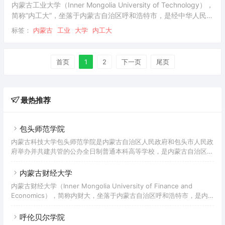
内蒙古工业大学（Inner Mongolia University of Technology），
简称“内工大”，坐落于内蒙古自治区呼和浩特市，是经中华人民共
和国教育部批准设立的、由内蒙古自治区人民政府举办的全日制
标签：
内蒙古
工业
大学
内工大
普通本科高校；入选国家中西部高校基础能力建设工程、教育部
卓越工程师教育培养计划、教育部首批新工科研究与实践项目实
施高校、中国政府奖学金来华留学生接收院校。
首页
1
2
下一页
尾页
最热推荐
包头师范学院
内蒙古科技大学包头师范学院是内蒙古自治区人民政府和包头市人民政
府举办并共建共管的公办全日制普通本科高等学校，是内蒙古自治区本
科院校“数字校园标杆学校”建设单位、自治区级深化创新创业教育改革
示范高校、内蒙古自治区社会体育指导员培训基地、内蒙古自治区体育
内蒙古财经大学
行业国家职业资格培训基地、内蒙古足球协会教练员裁判员培训基地、
内蒙古财经大学（Inner Mongolia University of Finance and
包头市示范性创业孵化基地。
Economics），简称内财大，坐落于内蒙古自治区呼和浩特市，是内
蒙古自治区人民政府举办的全日制普通高等学校，入选数据中国“百校
工程”产教融合创新先行先试合作院校项目、“双万计划”，是中俄经济
呼伦贝尔学院
类大学联盟、财经一流学科建设联盟成员高校。