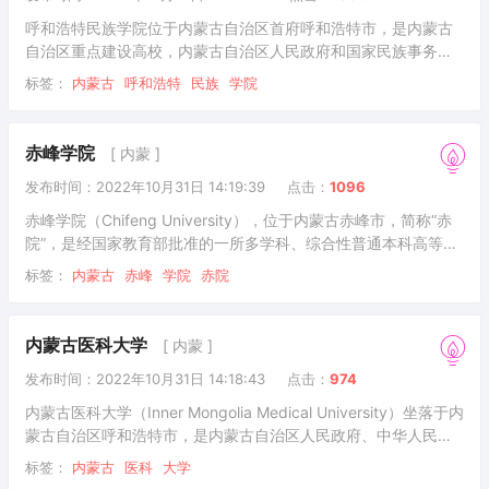
呼和浩特民族学院位于内蒙古自治区首府呼和浩特市，是内蒙古
自治区重点建设高校，内蒙古自治区人民政府和国家民族事务委
员会共建高校。
标签：
内蒙古
呼和浩特
民族
学院
赤峰学院
[ 内蒙 ]
发布时间：2022年10月31日 14:19:39
点击：
1096
赤峰学院（Chifeng University），位于内蒙古赤峰市，简称“赤
院”，是经国家教育部批准的一所多学科、综合性普通本科高等学
校，入选内蒙古自治区级综合改革试点项目，为联合国教科文组
标签：
内蒙古
赤峰
学院
赤院
织中国创业教育联盟理事单位。
内蒙古医科大学
[ 内蒙 ]
发布时间：2022年10月31日 14:18:43
点击：
974
内蒙古医科大学（Inner Mongolia Medical University）坐落于内
蒙古自治区呼和浩特市，是内蒙古自治区人民政府、中华人民共
和国国家卫生健康委员会、教育部共建高校，也是“卓越医生教育
标签：
内蒙古
医科
大学
培养计划”试点高校、中西部高校基础能力建设工程高校。