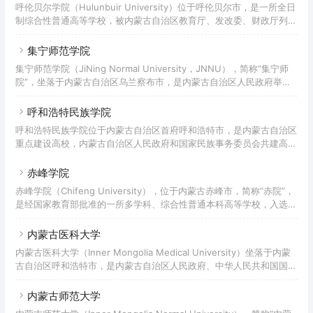
呼伦贝尔学院（Hulunbuir University）位于呼伦贝尔市，是一所全日
制综合性普通高等学校，被内蒙古自治区教育厅、发改委、财政厅列为
转型发展试点高校，入选国家“十三五”应用型本科产教融合发展工程百
所高校、教育部首批新工科研究与实践项目。
集宁师范学院
集宁师范学院（JiNing Normal University，JNNU），简称“集宁师
院”，坐落于内蒙古自治区乌兰察布市，是内蒙古自治区人民政府举
办，由自治区和乌兰察布市共建的一所公办全日制普通本科院校、内蒙
古自治区整体转型发展试点学校。
呼和浩特民族学院
呼和浩特民族学院位于内蒙古自治区首府呼和浩特市，是内蒙古自治区
重点建设高校，内蒙古自治区人民政府和国家民族事务委员会共建高
校。
赤峰学院
赤峰学院（Chifeng University），位于内蒙古赤峰市，简称“赤院”，
是经国家教育部批准的一所多学科、综合性普通本科高等学校，入选内
蒙古自治区级综合改革试点项目，为联合国教科文组织中国创业教育联
盟理事单位。
内蒙古医科大学
内蒙古医科大学（Inner Mongolia Medical University）坐落于内蒙
古自治区呼和浩特市，是内蒙古自治区人民政府、中华人民共和国国家
卫生健康委员会、教育部共建高校，也是“卓越医生教育培养计划”试点
高校、中西部高校基础能力建设工程高校。
内蒙古师范大学