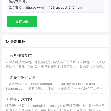
接及本声明；
原文链接：https://www.rm123.cn/post/642.html
直接访问
最新推荐
包头师范学院
内蒙古科技大学包头师范学院是内蒙古自治区人民政府和包头市人民政
府举办并共建共管的公办全日制普通本科高等学校，是内蒙古自治区本
科院校“数字校园标杆学校”建设单位、自治区级深化创新创业教育改革
示范高校、内蒙古自治区社会体育指导员培训基地、内蒙古自治区体育
内蒙古财经大学
行业国家职业资格培训基地、内蒙古足球协会教练员裁判员培训基地、
内蒙古财经大学（Inner Mongolia University of Finance and
包头市示范性创业孵化基地。
Economics），简称内财大，坐落于内蒙古自治区呼和浩特市，是内
蒙古自治区人民政府举办的全日制普通高等学校，入选数据中国“百校
工程”产教融合创新先行先试合作院校项目、“双万计划”，是中俄经济
呼伦贝尔学院
类大学联盟、财经一流学科建设联盟成员高校。
呼伦贝尔学院（Hulunbuir University）位于呼伦贝尔市，是一所全日
制综合性普通高等学校，被内蒙古自治区教育厅、发改委、财政厅列为