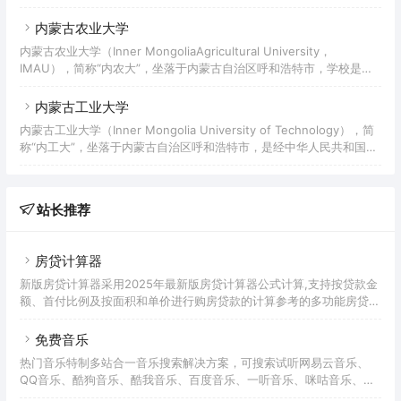
举办的普通高等学校，是中华人民共和国成立后党和国家在边疆少数民
族地区最早建立的高等学校，自治区重点大学，是具有鲜明教师教育和
内蒙古农业大学
民族教育特色的综合性师范大学。学校是国家及自治区环境与可持续发
内蒙古农业大学（Inner MongoliaAgricultural University，
展教育培训基地、国家级社会体育指导员培训基地、自治区民族雕塑研
IMAU），简称“内农大”，坐落于内蒙古自治区呼和浩特市，学校是原
究中心、专业艺术创作基地、人文社科普及基地，是自治区各类体育专
国家林业局和内蒙古自治区人民政府共建的一所全日制普通高等学校，
业人才和全国八省区蒙古族体育人才、
是中国首个“雷锋大学”、国家西部大开发“一省一校”重点支持建设大
内蒙古工业大学
学、第一批国家大学生文化素质教育基地、中国政府奖学金来华留学生
内蒙古工业大学（Inner Mongolia University of Technology），简
接收院校，入选中西部高校基础能力建设工程、国家建设高水平大学公
称“内工大”，坐落于内蒙古自治区呼和浩特市，是经中华人民共和国教
派研究生项目、特色重点学科项目、卓越农林人才教育培养计划。学校
育部批准设立的、由内蒙古自治区人民政府举办的全日制普通本科高
由中国农业大学对口支援。
校；入选国家中西部高校基础能力建设工程、教育部卓越工程师教育培
养计划、教育部首批新工科研究与实践项目实施高校、中国政府奖学金
站长推荐
来华留学生接收院校。
房贷计算器
新版房贷计算器采用2025年最新版房贷计算器公式计算,支持按贷款金
额、首付比例及按面积和单价进行购房贷款的计算参考的多功能房贷计
算器,同时支持商业贷款计算器及公积金贷款计算服务,为您购房时计算
贷款利率、首付、月供明细等提供计算参考。
免费音乐
热门音乐特制多站合一音乐搜索解决方案，可搜索试听网易云音乐、
QQ音乐、酷狗音乐、酷我音乐、百度音乐、一听音乐、咪咕音乐、荔
枝FM、蜻蜓FM、喜马拉雅FM等免费音乐。提供用户在线免费下载音