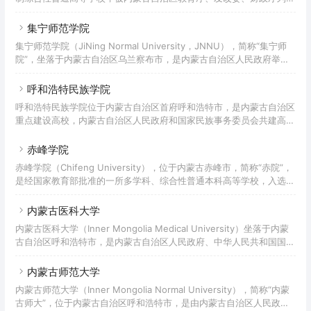
转型发展试点高校，入选国家“十三五”应用型本科产教融合发展工程百
所高校、教育部首批新工科研究与实践项目。
集宁师范学院
集宁师范学院（JiNing Normal University，JNNU），简称“集宁师
院”，坐落于内蒙古自治区乌兰察布市，是内蒙古自治区人民政府举
办，由自治区和乌兰察布市共建的一所公办全日制普通本科院校、内蒙
古自治区整体转型发展试点学校。
呼和浩特民族学院
呼和浩特民族学院位于内蒙古自治区首府呼和浩特市，是内蒙古自治区
重点建设高校，内蒙古自治区人民政府和国家民族事务委员会共建高
校。
赤峰学院
赤峰学院（Chifeng University），位于内蒙古赤峰市，简称“赤院”，
是经国家教育部批准的一所多学科、综合性普通本科高等学校，入选内
蒙古自治区级综合改革试点项目，为联合国教科文组织中国创业教育联
盟理事单位。
内蒙古医科大学
内蒙古医科大学（Inner Mongolia Medical University）坐落于内蒙
古自治区呼和浩特市，是内蒙古自治区人民政府、中华人民共和国国家
卫生健康委员会、教育部共建高校，也是“卓越医生教育培养计划”试点
高校、中西部高校基础能力建设工程高校。
内蒙古师范大学
内蒙古师范大学（Inner Mongolia Normal University），简称“内蒙
古师大”，位于内蒙古自治区呼和浩特市，是由内蒙古自治区人民政府