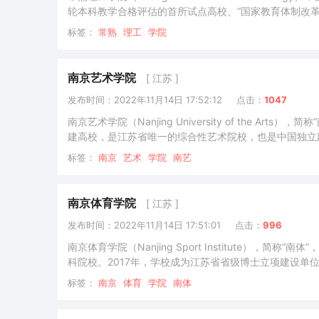
轮本科教学合格评估的首所试点高校、“国家教育体制改革
高校、“国家级新工科研究与实践项目”入选高校、江苏省
标签：
常熟
理工
学院
身是创办于1958年的苏州师范专科学校和1984年建校的
南京艺术学院
[ 江苏 ]
发布时间：2022年11月14日 17:52:12
点击：
1047
南京艺术学院（Nanjing University of the
建高校，是江苏省唯一的综合性艺术院校，也是中国独立
实力位居全国第一，入选国家级人才培养模式创新实验区
标签：
南京
艺术
学院
南艺
心、江苏高校优势学科建设工程、江苏省首批新型重点高
南京体育学院
[ 江苏 ]
发布时间：2022年11月14日 17:51:01
点击：
996
南京体育学院（Nanjing Sport Institute
科院校。2017年，学校成为江苏省省级博士立项建设单位
班和江苏师范学院体育专修科合并，成立南京体育学院。据2
标签：
南京
体育
学院
南体
个本科专业；有专任教师422人，有各类在校生7000余