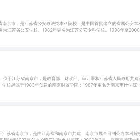
e），坐落于江苏省南京市，是江苏省公安政法类本科院校，是中国首批建立的省属公安
名为江苏省公安学校。1982年更名为江苏公安专科学校。1998年至200
学校。2002年学校升格为本科院校，更名为江苏警官学院。2011年被
2年起与南京师范大学、南京工业大学联
），简称“南审”，位于江苏省南京市，是教育部、财政部、审计署和江苏省人民政府共
学校起源于1983年创建的南京财贸学院；1987年更名为南京审计学院；
位；2015年经教育部批准更为南京审计大学；2021年获批博士学位授
20万平方米，拥有
rsity），位于江苏省南京市，是由江苏省和南京市共建、南京市属全日制公办本科院校
行知于1927年创办的晓庄试验乡村师范；2000年3月，原南京师范专