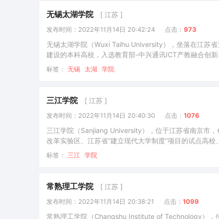
无锡太湖学院
[ 江苏 ]
发布时间：2022年11月14日 20:42:24
点击：
973
无锡太湖学院（Wuxi Taihu University）
建设的本科高校，入选教育部-中兴通讯ICT产教融合创
基地、全国应用型高校创新创业示范校、江苏省平安校园
标签：
无锡
太湖
学院
全国非营利性高校联盟副主席单位。学校前身是2002年
三江学院
[ 江苏 ]
发布时间：2022年11月14日 20:40:30
点击：
1076
三江学院（Sanjiang University），位于江苏
改革实验区、江苏省“建立现代大学制度”项目的试点高校
“三江师范学堂”。1992年东南大学、南京大学等高校的
标签：
三江
学院
批准正式建校，2002年2月经国家教育部批准升格为本科高
常熟理工学院
[ 江苏 ]
发布时间：2022年11月14日 20:38:21
点击：
1099
常熟理工学院（Changshu Institute of Te