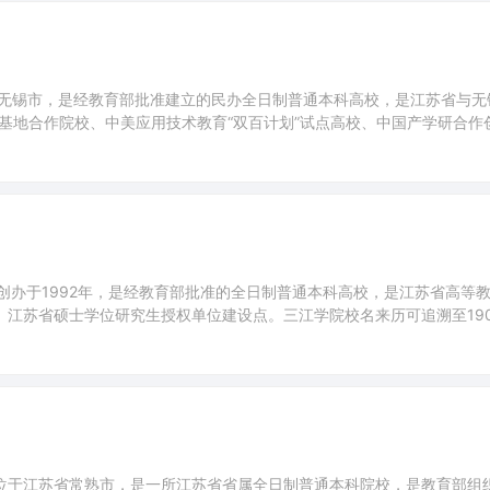
，坐落在江苏省无锡市，是经教育部批准建立的民办全日制普通本科高校，是江苏省与
新基地合作院校、中美应用技术教育“双百计划”试点高校、中国产学研合作
示范高校，为全国新转设本科高校联盟理事长、全国新建本科院校联盟副
成立的江南大学太湖学院。2011年教育部批准转设为独立
省南京市，创办于1992年，是经教育部批准的全日制普通本科高校，是江苏省高等
、江苏省硕士学位研究生授权单位建设点。三江学院校名来历可追溯至190
四位退休和即将退休的教授、干部发起并创办“三江大学”，1995年4月由
校，定名为“三江学院”。2017年，学校
chnology），位于江苏省常熟市，是一所江苏省省属全日制普通本科院校，是教育部