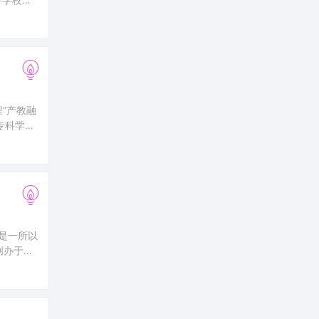
有方山、
程”产教融
专科学校
文教师脱
，是一所以
创办于
阴师范学