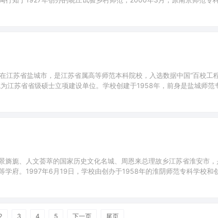
学院；2014年，南京幼儿高等师范学校并入。截至2022年6月，学校
设有15个专业学院，47个本科招生专
sity），坐落在江苏省盐城市，是江苏省属高等师范本科院校，入选数据中国“百校工
成为江苏省省级硕士立项建设单位。学校创建于1958年，前身是盐城师范
入；2013年该校入选新疆维吾尔自治区“国培计划”项目——农村小学语
个校区，校园占地面积1500亩，校舍
ty），坐落于风景旖旎、人文荟萃的国家历史文化名城、周恩来总理故乡江苏省淮安市
府。1997年6月19日，学校由创办于1958年的淮阴师范专科学校和
范学校、淮安师范学校并入。2021年，经国务院学位委员会审议通过，淮
7个二级学院，72个普高本科专业，2个
2
3
4
5
下一页
尾页