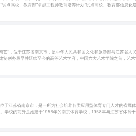
”试点高校、教育部“卓越工程师教育培养计划”试点高校、教育部信息化
首所省市共建试点高校。2017年，学校成为江苏省省级硕士立项建设单位
常熟职业大学，1989年两校合并为常
 Arts），简称“南艺”，位于江苏省南京市，是中华人民共和国文化和旅游部与江苏省
建制创办最早并延续至今的高等艺术学府，中国六大艺术学院之首，艺术
、国家级特色专业建设项目、教育部“双万计划”、江苏高校文化创意协同
端智库，南艺催生了中国最早的艺术学制，开创了中国最
），简称“南体”，位于江苏省南京市，是一所为社会培养各类应用型体育专门人才的省属
。学校的前身是始建于1956年的南京体育学校，1958年与江苏省体育
021年4月学校官网显示，学校占地面积占地640余亩；下设11个单位
人。