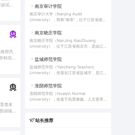
体育专修科合并，成立南京体育学院。据
了中国最
建设试点
省属公安本科院校。学院前身是创办于1949
南京审计学院
2021年4月学校官网显示，学校占地面积占
年的南京市公安学校。1953年更名为江苏省
。该校前
地640余亩；下设11个单位，开设15个本科
南京审计大学（Nanjing Audit
公安学校。1982年更名为江苏公安专科学
专业；有专任教师422人，有各类在校生
University），简称“南审”，位于江苏省南京
校。1998年至2000年，江苏省人民警察学
7000余人。
市，是教育部、财政部、审计署和江苏省人
校、江苏省司法学校先后并入江苏公安专科
民政府共建高校，教育部“高层次国际化人才
南京晓庄学院
学校。2002年学校升格为本科院校，更名为
培养创新实践项目”基地建设单位。学校起源
江苏警官学院。2011年被江苏省学位委员会
南京晓庄学院（NanJing XiaoZhuang
于1983年创建的南京财贸学院；1987年更名
列为专业学位研究生培养省立项建设单位，
University），位于江苏省南京市，是由江
为南京审计学院；2002年南京金融高等专科
2012年起与南京师范大学、南京工业大学联
人民政府共
苏省和南京市共建、南京市属全日制公办本
学校并入；2013年成为硕士学位授予单位；
学科综合
科院校，2017年成为江苏省省级硕士立项建
盐城师范学院
2015年经教育部批准更为南京审计大学；
设单位。学校前身是教育家陶行知于1927年
创新中
2021年获批博士学位授予单位（需加强建
盐城师范学院（Yancheng Teachers
创办的晓庄试验乡村师范；2000年3月，原
设）。 截至2022年5月，南京审计大学占地
University），坐落在江苏省盐城市，是江
南京师范专科学校、南京教育学院、南京市
面积120万平方米，拥有
苏省属高等师范本科院校，入选数据中国“百
晓庄师范学校合并组建成为南京晓庄学院；
校工程”产教融合项目、教育部新工科研究与
淮阴师范学院
2014年，南京幼儿高等师范学校并入。截至
实践项目。2017年，学校成为江苏省省级硕
2022年6月，学校有方山、莫愁和晓庄（行
淮阴师范学院（Huaiyin Normal
士立项建设单位。学校创建于1958年，前身
知园）三个校区，校园总面积近1500亩；设
University），坐落于风景旖旎、人文荟萃
是盐城师范专科学校和盐城教育学院；2002
有15个专业学院，47个本科招生专
体育类本
的国家历史文化名城、周恩来总理故乡江苏
年国家级重点中专盐城商业学校并入；2013
干部训练
省淮安市，是一所以教师教育为主要特色，
年该校入选新疆维吾尔自治区“国培计划”项
具有硕士学位授予权的江苏省属高等学府。
，开设15
目——农村小学语文教师脱产置换培训项
站长推荐
1997年6月19日，学校由创办于1958年的淮
目。截至2022年1月，学校有通榆和新长两
阴师范专科学校和创办于1959年的淮阴教育
个校区，校园占地面积1500亩，校舍
学院合并组建成立；2000年淮阴师范学校、