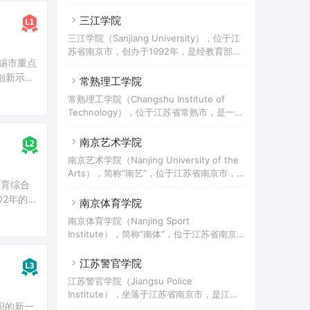
的民办全日制普通本科高校，是江苏省与无
锡市重点建设的本科高校，入选教育部-中兴
三江学院
通讯ICT产教融合创新基地合作院校、中美应
三江学院（Sanjiang University），位于江
用技术教育“双百计划”试点高校、中国产学
苏省南京市，创办于1992年，是经教育部批
研合作创新示范基地、全国应用型高校创新
无锡市重点
准的全日制普通本科高校，是江苏省高等教
创业示范校、江苏省平安校园示范高校，为
创新示范
育综合改革实验区、江苏省“建立现代大学制
常熟理工学院
全国新转设本科高校联盟理事长、全国新建
度”项目的试点高校、江苏省硕士学位研究生
理事长、
本科院校联盟副理事长、全国非营利性高校
常熟理工学院（Changshu Institute of
授权单位建设点。三江学院校名来历可追溯
联盟副主席单位。学校前身是2002年成立的
Technology），位于江苏省常熟市，是一所
至1902年的“三江师范学堂”。1992年东南大
江南大学太湖学院。2011年教育部批准转设
江苏省省属全日制普通本科院校，是教育部
学、南京大学等高校的四位退休和即将退休
为独立
组织的新一轮本科教学合格评估的首所试点
南京艺术学院
的教授、干部发起并创办“三江大学”，1995
高校、“国家教育体制改革”试点高校、教育
年4月由原国家教委批准正式建校，2002年2
南京艺术学院（Nanjing University of the
部“卓越工程师教育培养计划”试点高校、教
月经国家教育部批准升格为本科高校，定名
Arts），简称“南艺”，位于江苏省南京市，
育部信息化建设试点高校、“国家级新工科研
为“三江学院”。2017年，学校
教育综合
是中华人民共和国文化和旅游部与江苏省人
究与实践项目”入选高校、江苏省首所省市共
2年的
民政府共建高校，是江苏省唯一的综合性艺
南京体育学院
建试点高校。2017年，学校成为江苏省省级
术院校，也是中国独立建制创办最早并延续
原国家教委
硕士立项建设单位。该校前身是创办于1958
南京体育学院（Nanjing Sport
至今的高等艺术学府，中国六大艺术学院之
年的苏州师范专科学校和1984年建校的常熟
Institute），简称“南体”，位于江苏省南京
首，艺术学科综合实力位居全国第一，入选
职业大学，1989年两校合并为常
市，是一所为社会培养各类应用型体育专门
国家级人才培养模式创新实验区、国家级特
人才的省属体育类本科院校。2017年，学校
江苏警官学院
色专业建设项目、教育部“双万计划”、江苏
成为江苏省省级博士立项建设单位。学校的
高校文化创意协同创新中心、江苏高校优势
江苏警官学院（Jiangsu Police
前身是始建于1956年的南京体育学校，1958
学科建设工程、江苏省首批新型重点高端智
Institute），坐落于江苏省南京市，是江苏
年与江苏省体育干部训练班和江苏师范学院
库，南艺催生了中国最早的艺术学制，开创
组织的新一
省公安政法类本科院校，是中国首批建立的