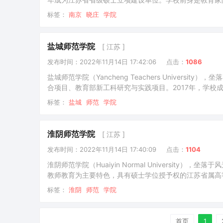
南京教育学院、南京市晓庄师范学校合并组建成为南京晓庄
标签：
南京
晓庄
学院
莫愁和晓庄（行知园）三个校区，校园总面积近1500亩；
盐城师范学院
[ 江苏 ]
发布时间：2022年11月14日 17:42:06
点击：
1086
盐城师范学院（Yancheng Teachers Univer
合项目、教育部新工科研究与实践项目。2017年，学校
和盐城教育学院；2002年国家级重点中专盐城商业学校并
标签：
盐城
师范
学院
产置换培训项目。截至2022年1月，学校有通榆和新长两
淮阴师范学院
[ 江苏 ]
发布时间：2022年11月14日 17:40:09
点击：
1104
淮阴师范学院（Huaiyin Normal Universi
教师教育为主要特色，具有硕士学位授予权的江苏省属高等学
1959年的淮阴教育学院合并组建成立；2000年淮阴师
标签：
淮阴
师范
学院
院获批硕士学位授予单位。截至2021年10月，学校设有1
首页
1