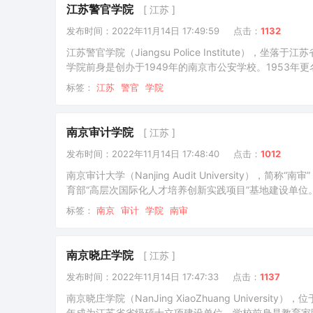
江苏警官学院
[ 江苏 ]
发布时间：2022年11月14日 17:49:59
点击：
1132
江苏警官学院（Jiangsu Police Institut
学院前身是创办于1949年的南京市公安学校。1953年更
苏省人民警察学校、江苏省司法学校先后并入江苏公安专科
标签：
江苏
警官
学院
位委员会列为专业学位研究生培养省立项建设单位，201
南京审计学院
[ 江苏 ]
发布时间：2022年11月14日 17:48:40
点击：
1012
南京审计大学（Nanjing Audit University
育部“高层次国际化人才培养创新实践项目”基地建设单位。
南京金融高等专科学校并入；2013年成为硕士学位授予单
标签：
南京
审计
学院
南审
加强建设）。 截至2022年5月，南京审计大学占地面积1
南京晓庄学院
[ 江苏 ]
发布时间：2022年11月14日 17:47:33
点击：
1137
南京晓庄学院（NanJing XiaoZhuang Unive
年成为江苏省省级硕士立项建设单位。学校前身是教育家陶