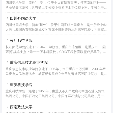
四川美术学院，简称“川美”，位于中央直辖市重庆，是西南地区唯一一
省万县初中师资训练班，先后更名为万县大学、万县专科学校、万县师
所高等美术院校，具有硕士学位授予权和博士学位授予权。学校为中国
范专科学校。1994年，万县师范专科学校与万县教育学院合并成立四
独立建制的31所普通高等艺术院校之一，中国八大美院之一，重庆市一
川三峡学院，并升格为本科院校。2000年，学校更名
流学科建设高校、全国深化创新创业教育改革示范高校、“全国创新创
四川外国语大学
业典型经验高校”。2021年成为博士学位授予单位。学院创办于1940
四川外国语大学，简称“川外”，位于中国直辖市重庆市，是一所经中华
年，时为四川省立艺术专科学校；1950年底调整更名为成都艺术专科
人民共和国教育部批准成立的市属全日制普通本科高等院校，为国家最
学校，1953年与西南人民艺术学院合并，改为西南美术专科学校；
早设立的四所外语专业高等院校之一。重庆市一流学科建设高校，学校
1959年更名为四川美术学院。据2022年7月学校官网
以外国语言文学学科为主，文学、经济学、管理学、法学、教育学、哲
长江师范学院
学、艺术学等多学科协调发展，拥有完整的学士、硕士、博士人才培养
长江师范学院始建于1931年，学校位于重庆市涪陵区，是重庆市“一圈
体系，是中国西南地区外语和涉外人才培养以及外国语言文化、对外经
两翼”战略支点上唯一一所本科院校，CDIO工程教育联盟成员单位。
济贸易、国际问题研究的重要基地之一。四川外国语大学始建于1950
2001年，涪陵师范高等专科学校（前身为成立于1931年的涪陵县立乡
年4月，前身为中国人民解放军西南军政大学俄文训练团；1951年
村师范学校）和涪陵教育学院合并升格为涪陵师范学院，2006年9月，
重庆信息技术职业学院
学校更名为长江师范学院。学校开设21个二级教学单位，设有53个本
重庆信息技术职业学院创建于1995年，位于重庆市万州区，2001年经
科专业，涵盖十大学科门类，形成了以文学、理学为基础，教育学、经
重庆市人民政府批准、教育部备案成立全日制普通高等职业院校，是国
济学、管理学、工学、艺术学等为主干，多学科相互融合、协调发展、
家计算机与软件技术技能型紧缺人才培养院校、重庆市示范性软件学
优势互补的学科专业架构。建有实验实训教学中心12
院。重庆市高技能人才培养基地、重庆高职单独招生试点院校。据
重庆科技学院
2021年3月学校官网显示，学校有金龙、天城和璧山3个校区，占地总
重庆科技学院，始建于1951年，由重庆市人民政府与中国石油天然气
面积726 亩， 校舍建筑面积16.2万平方米，教学仪器设备资产值
集团公司、中国石油化工集团公司、中国海洋石油总公司共建，是一所
3379.09万元，拥有校内外实习实训场所200余个，图书馆藏书56.11
以工为主，以石油与化工、冶金与材料、机械与电子、安全与环保为特
万册。下设8个二级学院，开设43个专业；有教职
色，涵盖理、工、经、管、法、文、艺的多学科协调发展的全日制公办
西南政法大学
普通本科院校。入选全国应用技术大学（学院）联盟副理事长单位、卓