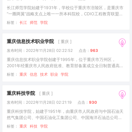
国人民解放军西南军政大学俄文训练团；1951年
长江师范学院始建于1931年，学校位于重庆市涪陵区，是重庆市
“一圈两翼”战略支点上唯一一所本科院校，CDIO工程教育联盟成
员单位。2001年，涪陵师范高等专科学校（前身为成立于1931年
标签：
长江
师范
学院
的涪陵县立乡村师范学校）和涪陵教育学院合并升格为涪陵师范
学院，2006年9月，学校更名为长江师范学院。学校开设21个二
级教学单位，设有53个本科专业，涵盖十大学科门类，形成了以
重庆信息技术职业学院
[ 重庆 ]
文学、理学为基础，教育学、经济学、管理学、工学、艺术学等
发布时间：2022年11月28日 02:22:52
点击：
963
为主干，多学科相互融合、协调发展、优势互补的学科专业架
构。建有实验实训教学中心12
重庆信息技术职业学院创建于1995年，位于重庆市万州区，
2001年经重庆市人民政府批准、教育部备案成立全日制普通高等
职业院校，是国家计算机与软件技术技能型紧缺人才培养院校、
标签：
重庆
信息
技术
职业
学院
重庆市示范性软件学院。重庆市高技能人才培养基地、重庆高职
单独招生试点院校。据2021年3月学校官网显示，学校有金龙、
天城和璧山3个校区，占地总面积726 亩， 校舍建筑面积16.2万
重庆科技学院
[ 重庆 ]
平方米，教学仪器设备资产值3379.09万元，拥有校内外实习实
发布时间：2022年11月28日 02:21:19
点击：
930
训场所200余个，图书馆藏书56.11万册。下设8个二级学院，开
设43个专业；有教职
重庆科技学院，始建于1951年，由重庆市人民政府与中国石油天
然气集团公司、中国石油化工集团公司、中国海洋石油总公司共
建，是一所以工为主，以石油与化工、冶金与材料、机械与电
标签：
重庆
科技
学院
子、安全与环保为特色，涵盖理、工、经、管、法、文、艺的多