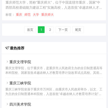
江—伏尔加河”高校联盟
重庆师范大学，简称“重庆师大”，位于中国直辖市重庆，国家“中
西部高校基础能力建设工程”实施高校，入选首批“卓越农林人才教
育培养计划、卓越教师培养计划”，“马云乡村师范生计划”首批合
标签：
重庆
师范
大学
重庆师大
作院校，全国毕业生就业典型经验高校，重庆市一流学科建设高
校，是一所以教师教育为特色、多学科协调发展的综合性师范大
学。 重庆师范大学办学历史源于1906年官立川东师范学堂，主
首页
1
2
下一页
尾页
体创办于1954年1月，时名重庆师范专科学校；1960年学校更名
为重庆师范学院，同年获得本科专业设置资格；1962年复名为重
最热推荐
重庆文理学院
重庆文理学院，位于重庆市，是重庆市人民政府主办的全日制普通高等
本科院校、国家首批卓越农林人才教育培养计划改革试点高校。其前身
重庆师范高等专科学校和渝州教育学院分别创办于1976年和1972年；
2001年5月，两校合并组建为重庆渝西学院；2005年4月，学校更名为
重庆三峡学院
重庆文理学院。据2022年7月学校官网显示，学校有红河、星湖两个校
重庆三峡学院坐落于重庆市万州区，由重庆市人民政府举办，以文、工
区，校园占地面积1767亩，校舍建筑面积73万平方米，馆藏图书291.3
为主的全日制普通本科院校，入选首批“卓越农林人才教育培养计划”、
万册（含电子图书），教学科研仪器设备总值3.6亿元；设有19个二级
教育部数据中国“百校工程”、“重庆市2011协同创新中心”，全国高校校
学院，开设66个本科专业；有正高级
园网站联盟理事单位，“一带一路”标准化教育与研究大学联盟成员，是
四川美术学院
山东大学对口支援高校。重庆三峡学院创建于1956年，其前身为四川