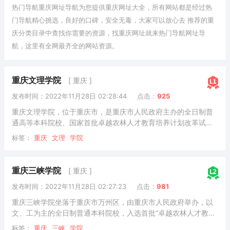
热门导航重庆网址导航为您提供
重庆
网址大全，所有网站都是经过热
门导航精心挑选，良好的口碑，安全无毒，大家可以放心去 推荐的重
庆
分类目录
中查找你需要的资源，找重庆网址就来热门导航网址导
航，这里有全网最齐全的网站资源。
重庆文理学院
[ 重庆 ]
发布时间：2022年11月28日 02:28:44
点击：
925
重庆文理学院，位于重庆市，是重庆市人民政府主办的全日制普
通高等本科院校、国家首批卓越农林人才教育培养计划改革试点
高校。其前身重庆师范高等专科学校和渝州教育学院分别创办于
标签：
重庆
文理
学院
1976年和1972年；2001年5月，两校合并组建为重庆渝西学院；
2005年4月，学校更名为重庆文理学院。据2022年7月学校官网
显示，学校有红河、星湖两个校区，校园占地面积1767亩，校舍
重庆三峡学院
[ 重庆 ]
建筑面积73万平方米，馆藏图书291.3万册（含电子图书），教
发布时间：2022年11月28日 02:27:23
点击：
981
学科研仪器设备总值3.6亿元；设有19个二级学院，开设66个本
科专业；有正高级
重庆三峡学院坐落于重庆市万州区，由重庆市人民政府举办，以
文、工为主的全日制普通本科院校，入选首批“卓越农林人才教育
培养计划”、教育部数据中国“百校工程”、“重庆市2011协同创新中
标签：
重庆
三峡
学院