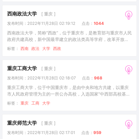
学科协调发展的全日制公办普通本科院校。入选全国应用技术大
学（学院）联盟副理事长单位、卓越工程师教育培养计划、数据
西南政法大学
[ 重庆 ]
中国“百校工程”、新工科研究与实践项目、国家级大学生创新创业
发布时间：2022年11月28日 02:19:12
点击：
1044
训练计划、全国创新创业典型经验高校、全国深化创新创业教育
改革示范高校。2021年成为重庆市博士学位授予
西南政法大学，简称“西政”，位于重庆市，是教育部与重庆市人民
政府共建高校，新中国最早建立的政法类高等学府，改革开放后
首批全国重点大学，全国首批卓越法律人才教育培养计划基地，
标签：
西南
政法
大学
西政
首批国家大学生文化素质教育基地，中国政府奖学金来华留学生
接收院校，国家中西部高校基础能力建设工程、国家建设高水平
大学公派研究生项目、国家特色重点学科项目、新工科研究与实
重庆工商大学
[ 重庆 ]
践项目、国家级大学生创新创业训练计划实施高校，自主招生试
发布时间：2022年11月28日 02:18:07
点击：
968
点高校。重庆市一流学科建设高校，以法学为主，经济学、文
学、管理学、哲学、工学等多学科协调发展，被誉为新中
重庆工商大学，位于中国重庆市，是由中央和地方共建，以重庆
市人民政府管理为主的一所公办高校，入选国家“中西部高校基础
能力建设工程”、“卓越农林人才教育培养计划”、“国家级大学生创
标签：
重庆
工商
大学
新创业训练计划”、“服务国家特殊需求博士人才培养项目”、“国家
大学生文化素质教育基地”、“国家国际科技合作基地”、“全国毕业
生就业典型经验高校”，是重庆市国际人文特色高校、重庆市国际
重庆师范大学
[ 重庆 ]
交流合作示范校、重庆市一流学科建设高校，重庆市“数字校园”示
发布时间：2022年11月28日 02:17:01
点击：
959
范学校和教育信息化试点单位，为“一带一路”中波大学联盟、“长