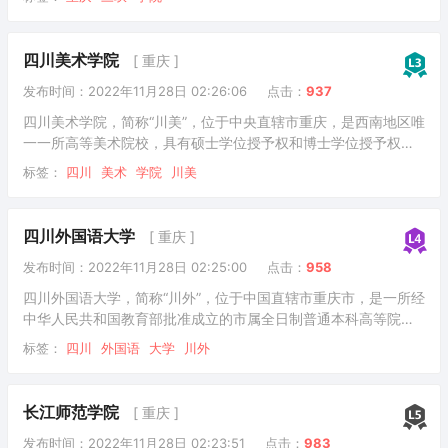
心”，全国高校校园网站联盟理事单位，“一带一路”标准化教育与
研究大学联盟成员，是山东大学对口支援高校。重庆三峡学院创
建于1956年，其前身为四川省万县初中师资训练班，先后更名为
四川美术学院
[ 重庆 ]
万县大学、万县专科学校、万县师范专科学校。1994年，万县师
发布时间：2022年11月28日 02:26:06
点击：
937
范专科学校与万县教育学院合并成立四川三峡学院，并升格为本
科院校。2000年，学校更名
四川美术学院，简称“川美”，位于中央直辖市重庆，是西南地区唯
一一所高等美术院校，具有硕士学位授予权和博士学位授予权。
学校为中国独立建制的31所普通高等艺术院校之一，中国八大美
标签：
四川
美术
学院
川美
院之一，重庆市一流学科建设高校、全国深化创新创业教育改革
示范高校、“全国创新创业典型经验高校”。2021年成为博士学位
授予单位。学院创办于1940年，时为四川省立艺术专科学校；
四川外国语大学
[ 重庆 ]
1950年底调整更名为成都艺术专科学校，1953年与西南人民艺
发布时间：2022年11月28日 02:25:00
点击：
958
术学院合并，改为西南美术专科学校；1959年更名为四川美术学
院。据2022年7月学校官网
四川外国语大学，简称“川外”，位于中国直辖市重庆市，是一所经
中华人民共和国教育部批准成立的市属全日制普通本科高等院
校，为国家最早设立的四所外语专业高等院校之一。重庆市一流
标签：
四川
外国语
大学
川外
学科建设高校，学校以外国语言文学学科为主，文学、经济学、
管理学、法学、教育学、哲学、艺术学等多学科协调发展，拥有
完整的学士、硕士、博士人才培养体系，是中国西南地区外语和
长江师范学院
[ 重庆 ]
涉外人才培养以及外国语言文化、对外经济贸易、国际问题研究
发布时间：2022年11月28日 02:23:51
点击：
983
的重要基地之一。四川外国语大学始建于1950年4月，前身为中