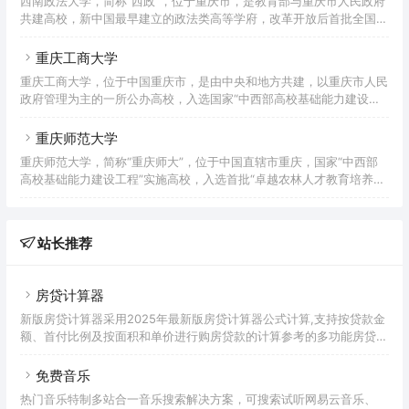
西南政法大学，简称“西政”，位于重庆市，是教育部与重庆市人民政府
越工程师教育培养计划、数据中国“百校工程”、新工科研究与实践项
共建高校，新中国最早建立的政法类高等学府，改革开放后首批全国重
目、国家级大学生创新创业训练计划、全国创新创业典型经验高校、全
点大学，全国首批卓越法律人才教育培养计划基地，首批国家大学生文
国深化创新创业教育改革示范高校。2021年成为重庆市博士学位授予
化素质教育基地，中国政府奖学金来华留学生接收院校，国家中西部高
重庆工商大学
校基础能力建设工程、国家建设高水平大学公派研究生项目、国家特色
重庆工商大学，位于中国重庆市，是由中央和地方共建，以重庆市人民
重点学科项目、新工科研究与实践项目、国家级大学生创新创业训练计
政府管理为主的一所公办高校，入选国家“中西部高校基础能力建设工
划实施高校，自主招生试点高校。重庆市一流学科建设高校，以法学为
程”、“卓越农林人才教育培养计划”、“国家级大学生创新创业训练计
主，经济学、文学、管理学、哲学、工学等多学科协调发展，被誉为新
划”、“服务国家特殊需求博士人才培养项目”、“国家大学生文化素质教
重庆师范大学
中
育基地”、“国家国际科技合作基地”、“全国毕业生就业典型经验高校”，
重庆师范大学，简称“重庆师大”，位于中国直辖市重庆，国家“中西部
是重庆市国际人文特色高校、重庆市国际交流合作示范校、重庆市一流
高校基础能力建设工程”实施高校，入选首批“卓越农林人才教育培养计
学科建设高校，重庆市“数字校园”示范学校和教育信息化试点单位，为
划、卓越教师培养计划”，“马云乡村师范生计划”首批合作院校，全国
“一带一路”中波大学联盟、“长江—伏尔加河”高校联盟
毕业生就业典型经验高校，重庆市一流学科建设高校，是一所以教师教
育为特色、多学科协调发展的综合性师范大学。 重庆师范大学办学历
站长推荐
史源于1906年官立川东师范学堂，主体创办于1954年1月，时名重庆师
范专科学校；1960年学校更名为重庆师范学院，同年获得本科专业设
置资格；1962年复名为重
房贷计算器
新版房贷计算器采用2025年最新版房贷计算器公式计算,支持按贷款金
额、首付比例及按面积和单价进行购房贷款的计算参考的多功能房贷计
算器,同时支持商业贷款计算器及公积金贷款计算服务,为您购房时计算
贷款利率、首付、月供明细等提供计算参考。
免费音乐
热门音乐特制多站合一音乐搜索解决方案，可搜索试听网易云音乐、