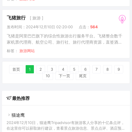
客旅行、游侠客摄影、游侠客体育、游侠客教育及游侠客旅游开
发!长安少年游侠客，夜上戍楼看太白 —— 唐 · 王维《陇头吟》游
侠客由旅行达人郑天明和林末末创立于2009年，总部位于中国杭
飞猪旅行
[ 旅游 ]
州，全球设分站20+，员工400+，领队8000+，平台注册用户
发布时间：2024年12月10日 02:20:00
点击：
564
1500万+，年度GMV10亿+。是国内首家以“旅游+社交”的模
飞猪是阿里巴巴旗下的综合性旅游出行服务平台。飞猪整合数千
家机票代理商、航空公司、旅行社、旅行代理商资源，直签酒
店，客栈卖家等为广大旅游者提供特价机票，酒店预订，客栈查
标签：
旅游网站
询，国内外度假信息，门票购买，签证代理，旅游卡券，租车，
邮轮等旅游产品的信息搜索，购买及售后服务。全程采用支付宝
担保交易，安全、可靠、有保证。
首页
1
2
3
4
5
6
7
8
9
10
下一页
尾页
最热推荐
猫途鹰
2024年12月10日，猫途鹰Tripadvisor有旅游客人分享的十亿条点评，
在这里你可以获取旅行建议，查看景点旅游信息、景点点评、酒店预订