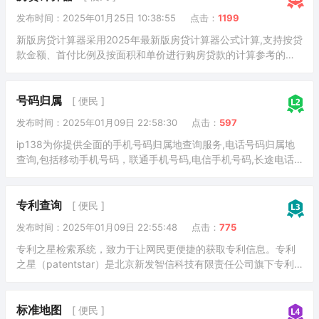
发布时间：2025年01月25日 10:38:55
点击：
1199
新版房贷计算器采用2025年最新版房贷计算器公式计算,支持按贷
款金额、首付比例及按面积和单价进行购房贷款的计算参考的多
功能房贷计算器,同时支持商业贷款计算器及公积金贷款计算服务,
为您购房时计算贷款利率、首付、月供明细等提供计算参考。
号码归属
[ 便民 ]
发布时间：2025年01月09日 22:58:30
点击：
597
ip138为你提供全面的手机号码归属地查询服务,电话号码归属地
查询,包括移动手机号码，联通手机号码,电信手机号码,长途电话
固定号码归属地查询等等。
专利查询
[ 便民 ]
发布时间：2025年01月09日 22:55:48
点击：
775
专利之星检索系统，致力于让网民更便捷的获取专利信息。专利
之星（patentstar）是北京新发智信科技有限责任公司旗下专利
产品的品牌名称，其中包含专利之星-专利检索系统、专利之星-
图像检索系统、专利之星-机器翻译系统。 其中专利之星-专利检
索系统作为核心产品，提供专利检索服务为主，结合统计分析、
标准地图
[ 便民 ]