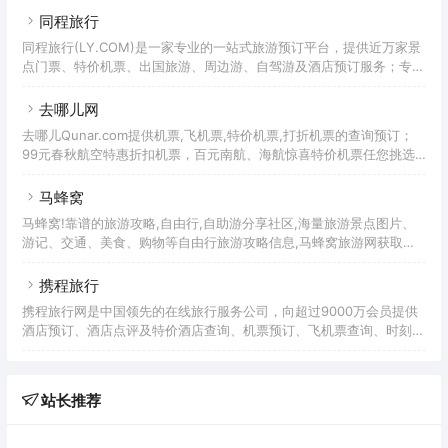
大家一起分享这些资讯。于是，穷游网便诞生了。从诞生那天起，穷游
特卖旅游路线让你畅游海内外,要旅游,找途牛。途牛旅游网创立于2006
同程旅行
就
年10月，2014年5月登陆美国纳斯达克，是美股市场第一支专注于在线
同程旅行(LY.COM)是一家专业的一站式旅游预订平台，提供近万家景
休闲旅游的中国公司。截至2018年年底，途牛合作旅游服务供应商逾
点门票、特价机票、出国旅游、周边游、自驾游及酒店预订服务；专业
16500家，可以为消费者提供的跟团和自助等打包旅游产品超过220万
旅游线路服务、让您的旅行更安心！同程艺龙是中国在线旅行行业的创
种，还有丰富的机票、酒店、签证等单项旅游产品。
新者和领先者， 由同程集团旗下同程网络与艺龙旅行网于2018年3月
去哪儿网
合并而成。2018年11月26日，同程艺龙成功在香港联交所主板挂牌上
去哪儿Qunar.com提供机票,飞机票,特价机票,打折机票的查询预订；
市（股票代码：0780.HK）。同程艺龙致力于打造在线旅行一站式平
99元春秋航空特惠折扣机票，百元南航、海航惊喜特价机票任您挑选,
台，业务涵盖交通票务预订（机票、火车票、汽车票、船票等）、在线
国航、深航1折特价机票和折扣机票一网打尽，更多打折机票尽在
住宿预订、景点门票预订，及多个出行场景的增值服
Qunar.com。实时提供上百家旅游预订网站机票报价和航空公司直销
马蜂窝
机票价格，为您找到最实惠的飞机票信息,是你查询特价机票和机票预
马蜂窝!靠谱的旅游攻略,自由行,自助游分享社区,海量旅游景点图片、
订的最佳途径。去哪儿（包含去哪儿旅行APP及去哪儿网Qunar.com）
游记、交通、美食、购物等自由行旅游攻略信息,马蜂窝旅游网获取自
是中国领先的一站式旅行平台。去哪儿网站上线于2005年5月，2010
由行,自助游攻略信息更全面！马蜂窝是中国领先的旅行玩乐社区，也
年去哪儿旅行App面世。成立至今，去
是中国年轻一代用得更多的旅行APP。得益于“内容+交易”的核心优
携程旅行
势，马蜂窝更理解年轻人的偏好，让复杂的旅游决策、预订和体验变得
携程旅行网是中国领先的在线旅行服务公司，向超过9000万会员提供
简单、高效和便捷，是旅游消费决策的重要入口。马蜂窝是旅行社交平
酒店预订、酒店点评及特价酒店查询、机票预订、飞机票查询、时刻
台，是数据驱动的新型旅行电商。提供全球6万个旅游目的地的玩乐、
表、票价查询、航班查询、度假预订、商旅管理、为您的出行提供全方
交通、酒店、景点、餐饮、购物、用车、当地体验等信息和产品预订
位旅行服务。携程旅行是中国知名的旅游品牌，致力于为旅客提供一站
式全球旅行服务，包含住宿预订、交通票务预订、旅游度假预订，及商
站长推荐
旅管理服务等，服务范围覆盖旅行前、行中、行后、及目的地服务等旅
游全流程。通过APP、网站和24/7客户服务中心组成的交易网络，实现
用户与产品的完美连接，每年为数亿旅客提供旅行服务。