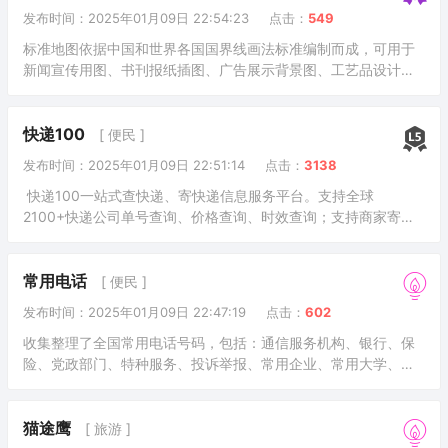
机器翻译、定制预警等功能为一体的综合性专利信息服务系统。
发布时间：2025年01月09日 22:54:23
点击：
549
标准地图依据中国和世界各国国界线画法标准编制而成，可用于
新闻宣传用图、书刊报纸插图、广告展示背景图、工艺品设计底
图等，也可作为编制公开版地图的参考底图。社会公众可以免费
浏览、下载标准地图，直接使用标准地图时需要标注审图号。
快递100
[ 便民 ]
发布时间：2025年01月09日 22:51:14
点击：
3138
快递100一站式查快递、寄快递信息服务平台。支持全球
2100+快递公司单号查询、价格查询、时效查询；支持商家寄
件、寄快递，国际快递、同城快递、大件物流；提供企业级快递
查询API接口、电子面单API接口、寄件API接口。深圳前海百递网
络有限公司旗下品牌快递100是中国快递物流信息云服务领导品
常用电话
[ 便民 ]
牌，国家高新技术企业、工业和信息化部重点实验室（工业大数
发布时间：2025年01月09日 22:47:19
点击：
602
据分析与集成应用）工作组成员单位、大数据与制造业融合管理
标准工作组成员单位、深圳市专精特新企业、深圳市先锋应用场
收集整理了全国常用电话号码，包括：通信服务机构、银行、保
景解决方案第一批入选企业。快递
险、党政部门、特种服务、投诉举报、常用企业、常用大学、物
流快递、铁路航空、汽车公司、外卖订餐等常用电话号码。
猫途鹰
[ 旅游 ]