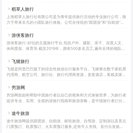
价格、餐厅信息和美食评论。猫途鹰是您获取出国、出境旅游信息和价
值的重要渠道，上猫途鹰制定你的旅游计划吧！ripadvisor（官方中文
稻草人旅行
名：猫途鹰）（纳斯达克: TRIP）是全球领先的旅游平台，每月帮助近
上海稻草人旅行社有限公司是为青年提供旅行活动的专业旅行公司，致
4.6亿旅行者获得每次旅行中的更多精彩体验。来自全球的旅行者可通
力于带来非凡的小团队旅行体验。公司在传统的“跟团游”和“自助游”之
过猫途鹰(Tripadvisor)网站和App浏览超过860万个住宿、餐厅、景点
外，开拓出一个全新的专属于年轻人的旅行方式，在消除购物回扣和旅
玩乐、航空公
行安全隐忧的基础上，融入当地生活，带领年轻人体验原汁原味的真实
游侠客旅行
旅行，感受充满了积极活力、青春欢笑的纯粹快乐。
游侠客旅行-好玩的主题旅行平台,包括户外、摄影、亲子、深度人文、
休闲度假、体育等.截至2019年，拥有500多名员工,遍布全球的领队超
过3000人,注册用户突破1000万.游侠客旗下包含游侠客旅行、游侠客
摄影、游侠客体育、游侠客教育及游侠客旅游开发!长安少年游侠客，
飞猪旅行
夜上戍楼看太白 —— 唐 · 王维《陇头吟》游侠客由旅行达人郑天明和
飞猪是阿里巴巴旗下的综合性旅游出行服务平台。飞猪整合数千家机票
林末末创立于2009年，总部位于中国杭州，全球设分站20+，员工
代理商、航空公司、旅行社、旅行代理商资源，直签酒店，客栈卖家等
400+，领队8000+，平台注册用户1500万+，年度GMV10亿+。是国
为广大旅游者提供特价机票，酒店预订，客栈查询，国内外度假信息，
内首家以“旅游+社交”的模
门票购买，签证代理，旅游卡券，租车，邮轮等旅游产品的信息搜索，
穷游网
购买及售后服务。全程采用支付宝担保交易，安全、可靠、有保证。
穷游网鼓励和帮助中国旅行者以自己的视角和方式体验世界，为旅行者
提供专业、实用、全面的游旅行指南和旅游攻略，是中国旅行者们分享
旅游目的地信息和游记攻略的平台。十五年前，穷游诞生在德国汉堡一
个中国留学生的宿舍里。那是2004年，当时刚开始在欧洲留学的方便
途牛旅游
面（肖异）无意中听说瑞士某四星酒店有一欧元一晚的特价促销，便抱
途牛旅游网提供跟团游、自助游、邮轮旅游、自驾游、定制游以及景点
着试试看的心态登陆该酒店网站并成功预订酒店。这一回尝试让资讯的
门票预订、机票预订、火车票预订服务,还有牛人专线、首付出发旅游
力量打动了方便面，他以自己搜集的信息为基础做了一个简单的网站和
等品质高端、价格实惠的旅游路线.全年有各种尾货特价、限时秒杀等