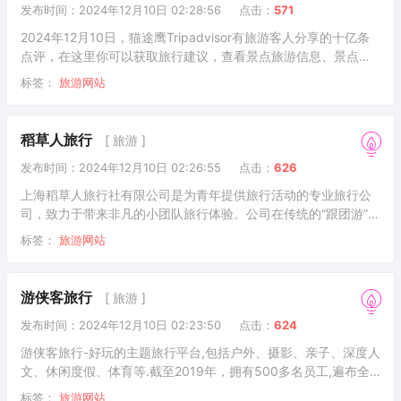
发布时间：2024年12月10日 02:28:56
点击：
571
2024年12月10日，猫途鹰Tripadvisor有旅游客人分享的十亿条
点评，在这里你可以获取旅行建议，查看景点旅游信息、景点点
评、酒店预订价格、餐厅信息和美食评论。猫途鹰是您获取出
标签：
旅游网站
国、出境旅游信息和价值的重要渠道，上猫途鹰制定你的旅游计
划吧！ripadvisor（官方中文名：猫途鹰）（纳斯达克: TRIP）是
全球领先的旅游平台，每月帮助近4.6亿旅行者获得每次旅行中的
稻草人旅行
[ 旅游 ]
更多精彩体验。来自全球的旅行者可通过猫途鹰(Tripadvisor)网
发布时间：2024年12月10日 02:26:55
点击：
626
站和App浏览超过860万个住宿、餐厅、景点玩乐、航空公
上海稻草人旅行社有限公司是为青年提供旅行活动的专业旅行公
司，致力于带来非凡的小团队旅行体验。公司在传统的“跟团游”和
“自助游”之外，开拓出一个全新的专属于年轻人的旅行方式，在消
标签：
旅游网站
除购物回扣和旅行安全隐忧的基础上，融入当地生活，带领年轻
人体验原汁原味的真实旅行，感受充满了积极活力、青春欢笑的
纯粹快乐。
游侠客旅行
[ 旅游 ]
发布时间：2024年12月10日 02:23:50
点击：
624
游侠客旅行-好玩的主题旅行平台,包括户外、摄影、亲子、深度人
文、休闲度假、体育等.截至2019年，拥有500多名员工,遍布全
球的领队超过3000人,注册用户突破1000万.游侠客旗下包含游侠
标签：
旅游网站