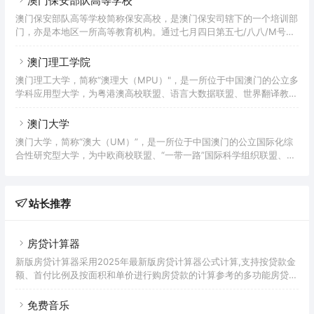
澳门保安部队高等学校
国人办的正式大学，命名为东亚大学。东亚大学的诞生，标志著澳门的
澳门保安部队高等学校简称保安高校，是澳门保安司辖下的一个培训部
高等教育进入一个新的阶段，在澳门高等教育发展史中，具有开创性的
门，亦是本地区一所高等教育机构。通过七月四日第五七/八八/M号法
历史地位。
令而成立的保安高校，其宗旨是为澳门保安部队培训警官或消防官，以
纳入各部队之编制；另外，保安高校亦负责保安部队各个职程的培训工
澳门理工学院
作。
澳门理工大学，简称“澳理大（MPU）"，是一所位于中国澳门的公立多
学科应用型大学，为粤港澳高校联盟、语言大数据联盟、世界翻译教育
联盟、大湾区葡语教育联盟成员。澳门理工大学前身为成立于1981年
的东亚大学理工学院；1991年改为澳门理工学院；2022年更名为澳门
澳门大学
理工大学。澳门理工大学设有15个学术单位，包括艺术及设计学院，应
澳门大学，简称“澳大（UM）”，是一所位于中国澳门的公立国际化综
用科学学院，管理科学学院，人文与社会科学学院，健康科学及体育学
合性研究型大学，为中欧商校联盟、“一带一路”国际科学组织联盟、粤
院，语言及翻译学院，一国两制研究中心，博彩旅游教学及研究中心，
港澳高校联盟、粤港澳大湾区西岸科技创新和人才培养合作联盟创始成
葡语教学及研究中心，机器翻译暨人工智能应用
员和亚太高校书院联盟成员，获AACSB、AMBA和EQUIS认证。澳门
大学前身为1981年3月28日成立的东亚大学；1991年由私立转为公立
站长推荐
并更名为澳门大学；2014年8月正式迁入位于广东省珠海市香洲区横琴
岛的新校区。澳门大学校园面积1.09 平方公里；设有人文学院、工商
管理学院、教育学院、健康科学学院、法学
房贷计算器
新版房贷计算器采用2025年最新版房贷计算器公式计算,支持按贷款金
额、首付比例及按面积和单价进行购房贷款的计算参考的多功能房贷计
算器,同时支持商业贷款计算器及公积金贷款计算服务,为您购房时计算
贷款利率、首付、月供明细等提供计算参考。
免费音乐