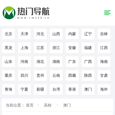
北京
天津
河北
山西
内蒙
辽宁
吉林
黑龙
上海
江苏
浙江
安徽
福建
江西
山东
河南
湖北
湖南
广东
广西
海南
重庆
四川
贵州
云南
西藏
陕西
甘肃
青海
宁夏
新疆
台湾
香港
澳门
海外
当前位置：
首页
高校
澳门