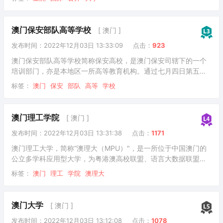
合之仕，筹集资金，以私人办学方式，在中国的南隅──澳门，创
办了开埠四百多年来第一所中国人办的正式大学，命名为东亚大
学。东亚大学的诞生，标志著澳门的高等教育进入一个新的阶
澳门保安部队高等学校
[ 澳门 ]
段，在澳门高等教育发展史中，具有开创性的历史地位。
发布时间：2022年12月03日 13:33:09
点击：
923
澳门保安部队高等学校简称保安高校，是澳门保安司辖下的一个
培训部门，亦是本地区一所高等教育机构。通过七月四日第五七/
八八/M号法令而成立的保安高校，其宗旨是为澳门保安部队培训
标签：
澳门
保安
部队
高等
学校
警官或消防官，以纳入各部队之编制；另外，保安高校亦负责保
安部队各个职程的培训工作。
澳门理工学院
[ 澳门 ]
发布时间：2022年12月03日 13:31:38
点击：
1171
澳门理工大学，简称“澳理大（MPU）"，是一所位于中国澳门的
公立多学科应用型大学，为粤港澳高校联盟、语言大数据联盟、
世界翻译教育联盟、大湾区葡语教育联盟成员。澳门理工大学前
标签：
澳门
理工
学院
澳理大
身为成立于1981年的东亚大学理工学院；1991年改为澳门理工学
院；2022年更名为澳门理工大学。澳门理工大学设有15个学术单
位，包括艺术及设计学院，应用科学学院，管理科学学院，人文
澳门大学
[ 澳门 ]
与社会科学学院，健康科学及体育学院，语言及翻译学院，一国
发布时间：2022年12月03日 13:12:08
点击：
1078
两制研究中心，博彩旅游教学及研究中心，葡语教学及研究中