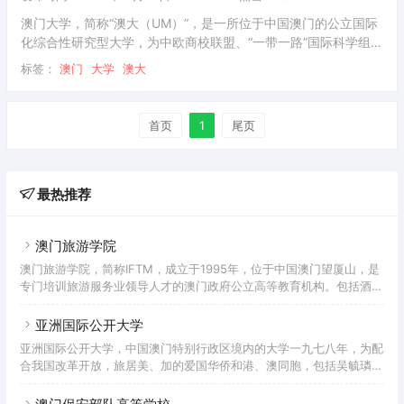
心，机器翻译暨人工智能应用
澳门大学，简称“澳大（UM）”，是一所位于中国澳门的公立国际
化综合性研究型大学，为中欧商校联盟、“一带一路”国际科学组织
联盟、粤港澳高校联盟、粤港澳大湾区西岸科技创新和人才培养
标签：
澳门
大学
澳大
合作联盟创始成员和亚太高校书院联盟成员，获AACSB、AMBA
和EQUIS认证。澳门大学前身为1981年3月28日成立的东亚大
学；1991年由私立转为公立并更名为澳门大学；2014年8月正式
首页
1
尾页
迁入位于广东省珠海市香洲区横琴岛的新校区。澳门大学校园面
积1.09 平方公里；设有人文学院、工商管理学院、教育学院、健
康科学学院、法学
最热推荐
澳门旅游学院
澳门旅游学院，简称IFTM，成立于1995年，位于中国澳门望厦山，是
专门培训旅游服务业领导人才的澳门政府公立高等教育机构。包括酒
店、旅游、文化遗产、会展、零售及市场推广、休闲娱乐、康体活动、
文化创意及厨艺等。学院亦与国际知名院校合作开办高级管理课程。在
亚洲国际公开大学
调研方面，学院受特区政府及其他机构委托作旅游规划及发展的政策研
亚洲国际公开大学，中国澳门特别行政区境内的大学一九七八年，为配
究。澳门旅游学院使命是成为提供国际化旅游及服务业课程的领先高等
合我国改革开放，旅居美、加的爱国华侨和港、澳同胞，包括吴毓璘博
教育机构，培养具有专业知识和技能的学生，在业界担任领导角色。为
士、胡百熙律师、黄景强博士等，邀请志同道合之仕，筹集资金，以私
了实践使命。
人办学方式，在中国的南隅──澳门，创办了开埠四百多年来第一所中