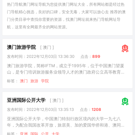
热门导航澳门网址导航为您提供
澳门
网址大全，所有网站都是经过热
门导航精心挑选，良好的口碑，安全无毒，大家可以放心去 推荐的澳
门
分类目录
中查找你需要的资源，找澳门网址就来热门导航网址导
航，这里有全网最齐全的网站资源。
澳门旅游学院
[ 澳门 ]
发布时间：2022年12月03日 13:36:30
点击：
899
澳门旅游学院，简称IFTM，成立于1995年，位于中国澳门望厦
山，是专门培训旅游服务业领导人才的澳门政府公立高等教育机
构。包括酒店、旅游、文化遗产、会展、零售及市场推广、休闲
标签：
澳门
旅游
学院
娱乐、康体活动、文化创意及厨艺等。学院亦与国际知名院校合
作开办高级管理课程。在调研方面，学院受特区政府及其他机构
委托作旅游规划及发展的政策研究。澳门旅游学院使命是成为提
亚洲国际公开大学
[ 澳门 ]
供国际化旅游及服务业课程的领先高等教育机构，培养具有专业
发布时间：2022年12月03日 13:35:13
点击：
1208
知识和技能的学生，在业界担任领导角色。为了实践使命。
亚洲国际公开大学，中国澳门特别行政区境内的大学一九七八
年，为配合我国改革开放，旅居美、加的爱国华侨和港、澳同
胞，包括吴毓璘博士、胡百熙律师、黄景强博士等，邀请志同道
标签：
亚洲
国际
公开
大学