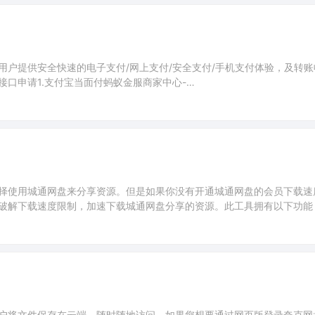
户提供安全快速的电子支付/网上支付/安全支付/手机支付体验，及转账
接口申请1.支付宝当面付蚂蚁金服商家中心-
me.htm蚂蚁金服开放平台－https://openhome.alipay.com/在网页&移动应用－
使用；个人用户推荐&n
择使用城通网盘来分享资源。但是如果你没有开通城通网盘的会员下载速
破解下载速度限制，加速下载城通网盘分享的资源。此工具拥有以下功能
好用的城通网盘下载地址提取工具，城通网盘下载地址在线解析网页版。
n城通网盘不限速下载工具旧：https://ctfi
户将文件保存在云端，随时随地访问。如果您想要通过网页版登录夸克网