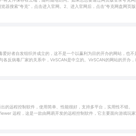
览器搜索“夸克”，点击进入官网。2、进入官网后，点击“夸克网盘网页版
下方进入】以上是一些关于夸克网盘网页版登录入口的阐述，大家可以关
由几个反病毒爱好者自发组织并成立的，这不是一个以赢利为目的开办的网站，也
与各反病毒厂家的关系中，VirSCAN是中立的。VirSCAN的网站的开办
友好的支持。VirScan是一个多引擎文件检测平台，也是国内最早做文
扫描引擎，为广大用户提供轻、强、准、快
r是网易新出的远程控制软件，使用简单、性能很好，支持多平台，实用性不错。
ameViewer 远程，这是一款由网易开发的远程控制软件，它主要面向游戏玩
可以满足了诸如远程控制电脑、远程玩游戏这样的需求。1.多设备支持：
macOS 等操作系统，我们可以在不同