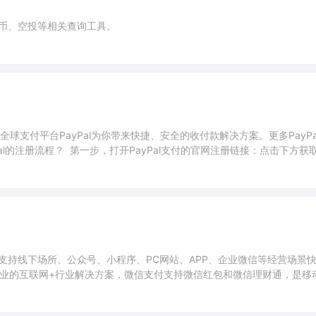
币、空投等相关查询工具。
全球支付平台PayPal为你带来快捷、安全的收付款解决方案。更多PayPa
Pal的注册流程？ 第一步，打开PayPal支付的官网注册链接：点击下方获
公司)。 第三步，填写你的注册邮箱。邮箱为以后的PayPal支付帐号
支持线下场所、公众号、小程序、PC网站、APP、企业微信等经营场景
专业的互联网+行业解决方案，微信支付支持微信红包和微信理财通，是移
个体、企业）、身份证、银行账户等基本信息，并按指引完成账户验证2.
请在线签约，即可体验各项产品能力3.绑定场景如需自行开发完成收款，