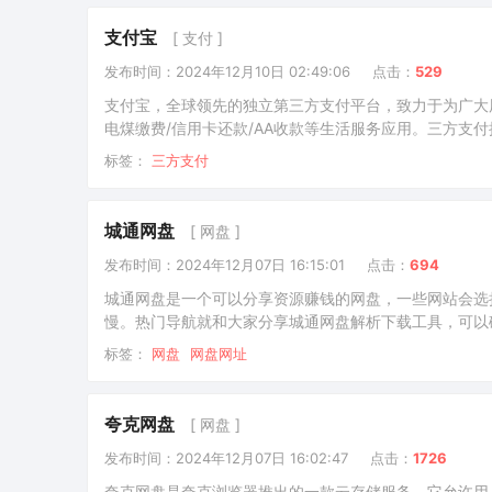
支付宝
[ 支付 ]
发布时间：2024年12月10日 02:49:06
点击：
529
支付宝，全球领先的独立第三方支付平台，致力于为广大用
电煤缴费/信用卡还款/AA收款等生活服务应用。三方支付
https://mrchportalweb.alipay.com/user/iho
标签：
三方支付
此接口一般都是个人支付宝账户－提交个体营业执照申请
城通网盘
[ 网盘 ]
发布时间：2024年12月07日 16:15:01
点击：
694
城通网盘是一个可以分享资源赚钱的网盘，一些网站会选
慢。热门导航就和大家分享城通网盘解析下载工具，可以
盘下载地址在线解析，城通网盘下载限制破解是一个非常
标签：
网盘
网盘网址
不限速下载工具新：https://ctfile.qinlili.bid/butto
夸克网盘
[ 网盘 ]
发布时间：2024年12月07日 16:02:47
点击：
1726
夸克网盘是夸克浏览器推出的一款云存储服务，它允许用