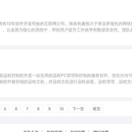
一家拥有10年软件开发经验的互联网公司。海南有趣致力于将业界领先的网络
MI）、云桌面为核心的系统中，帮助用户提升工作效率和数据安全性。团队
业界知名公司，如阿里巴巴、Intel、华为、BIGO等；ToDesk作为
营自己的网络系统，拥有覆盖全球的多节点、多业务，毫秒级
葵远程控制软件是一款实用的远程PC管理和控制的服务软件。您在任何
制软件被控端的远程主机，对远程主机进行远程桌面、远程管理、远程文
光的远程控制及远程桌面产品，获得微软认证，界面友好，简单易用，安
持数百台主机的远程开机，实现远程开机与控制一体化。
5
6
7
8
9
10
下一页
尾页