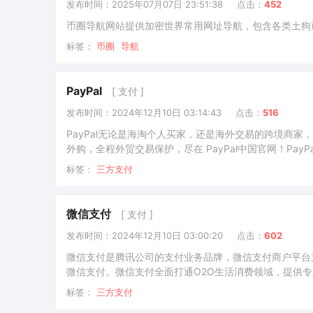
发布时间：2025年07月07日 23:51:38
点击：
452
币圈导航网站提供加密世界常用网址导航，包含各类土狗
标签：
币圈
导航
PayPal
[ 支付 ]
发布时间：2024年12月10日 03:14:43
点击：
516
PayPal无论是海淘个人买家，还是海外交易的跨境商家，
外购，全程外贸交易保护，尽在 PayPal中国官网！Pay
步，选择账户类型，卖家选择商家账户(商家账户里分个人，
标签：
三方支付
用企业邮箱或者国际性邮箱(hotmail/gmai
微信支付
[ 支付 ]
发布时间：2024年12月10日 03:00:20
点击：
602
微信支付是腾讯公司的支付业务品牌，微信支付商户平台
微信支付。微信支付全面打通O2O生活消费领域，提供
首选。三方支付接口申请1.提交资料在线提交营业执照（
标签：
三方支付
微信支付团队会在1-2个工作日内完成审核，审核通过后