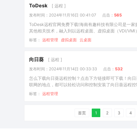
ToDesk
[ 远程 ]
发布时间：2024年11月16日 00:41:07
点击：
565
ToDesk远程官网免费下载!海南有趣科技有限公司是
其他相关技术，融入到以远程桌面、虚拟桌面（VDI/V
的互联网研发和运营经验，目前团队约200人，大部分来自于
标签：
远程管理
虚拟桌面
云桌面
费不限速的远程控制软件，通过领先的网络技术搭建并运
向日葵
[ 远程 ]
发布时间：2024年11月14日 00:33:33
点击：
532
怎么下载向日葵远程控制？点击下方链接即可下载！向日
联网的地点，都可以轻松访问和控制安装了向日葵远程控
摄像头、远程重启关机等操作。向日葵远程控制是一款阳
标签：
远程管理
体积小巧，易快速安装使用。配合向日葵开机棒，还可支
首页
1
2
3
4