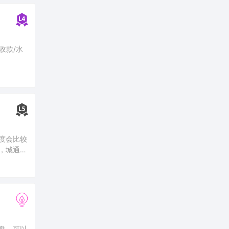
收款/水
概览-当面付
度会比较
，城通网
城通网盘
盘，可以