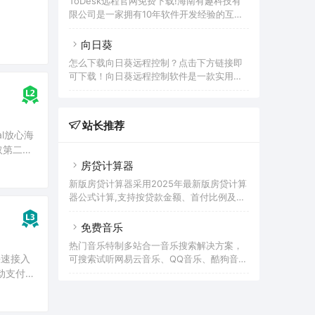
ToDesk远程官网免费下载!海南有趣科技有
款由网易开发的远程控制软件，它主要面向
限公司是一家拥有10年软件开发经验的互联
游戏玩家，可以通过手机或者另一台电脑，
网公司。海南有趣致力于将业界领先的网络
远程操作需要被控制的电脑，可以满足了诸
技术以及其他相关技术，融入到以远程桌
向日葵
如远程控制电脑、远程玩游戏这样的需求。1.
面、虚拟桌面（VDI/VMI）、云桌面为核心
多设备支持：GameViewer 支持 iOS、
怎么下载向日葵远程控制？点击下方链接即
的系统中，帮助用户提升工作效率和数据安
Android、Windows 和 macOS 等操作系
可下载！向日葵远程控制软件是一款实用的
全性。团队具有丰富的互联网研发和运营经
统，我们可以在不同
远程PC管理和控制的服务软件。您在任何可
验，目前团队约200人，大部分来自于业界
连入互联网的地点，都可以轻松访问和控制
知名公司，如阿里巴巴、Intel、华为、BIGO
安装了向日葵远程控制软件被控端的远程主
等；ToDesk作为一款安全免费不限速的远程
站长推荐
机，对远程主机进行远程桌面、远程管理、
l放心海
控制软件，通过领先的网络技术搭建并运营
远程文件、远程摄像头、远程重启关机等操
自己的网络系统，拥有覆盖全球的多节点、
取第二
作。向日葵远程控制是一款阳光的远程控制
多业务，毫秒级
，建议使
房贷计算器
及远程桌面产品，获得微软认证，界面友
好，简单易用，安全放心，体积小巧，易快
新版房贷计算器采用2025年最新版房贷计算
速安装使用。配合向日葵开机棒，还可支持
器公式计算,支持按贷款金额、首付比例及按
数百台主机的远程开机，实现远程开机与控
面积和单价进行购房贷款的计算参考的多功
制一体化。
能房贷计算器,同时支持商业贷款计算器及公
免费音乐
积金贷款计算服务,为您购房时计算贷款利
热门音乐特制多站合一音乐搜索解决方案，
率、首付、月供明细等提供计算参考。
快速接入
可搜索试听网易云音乐、QQ音乐、酷狗音
乐、酷我音乐、百度音乐、一听音乐、咪咕
动支付的
音乐、荔枝FM、蜻蜓FM、喜马拉雅FM等免
签署协议
费音乐。提供用户在线免费下载音乐。
需将商户