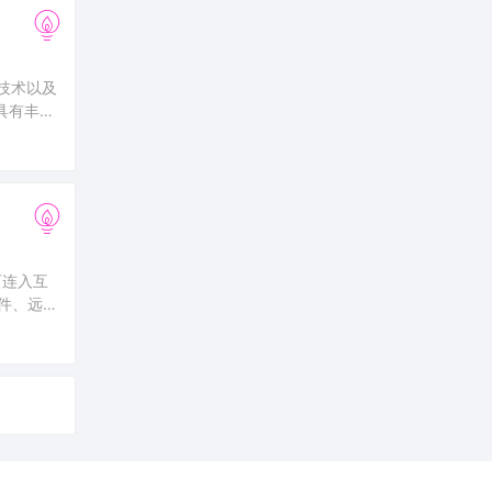
技术以及
具有丰富
一款安全免
可连入互
件、远程
全放心，