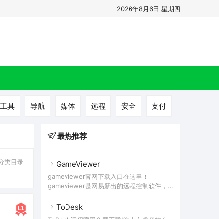
2026年8月6日 星期四
工具
导航
媒体
远程
安全
支付
最热推荐
分类目录
GameViewer
gameviewer官网下载入口在这里！
gameviewer是网易新出的远程控制软件，
使用简单、性能很好，支持多平台，实用性
不错。GameViewer 也就是原来的 UU远
ToDesk
程，现在改称为 GameViewer 远程，这是一