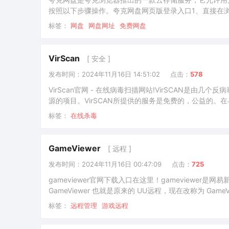
按照以下步骤操作。夸克网盘网页版登录入口1、直接在浏
3、也可以通过链接直接进入。【夸克网盘网页版：点击
标签：
网盘
网盘网址
免费网盘
解更多信息。
VirScan
[ 安全 ]
发布时间：2024年11月16日 14:51:02
点击：
578
VirScan官网 - 在线病毒扫描网站!VirSCAN是
源的项目。VirSCAN所提供的服务是免费的，公益的。在
大反病毒爱好者的支持和帮助，也得到了很多反病毒厂家的
标签：
在线杀毒
测的平台之一。目前VirScan已集成48款国际知名的
GameViewer
[ 远程 ]
发布时间：2024年11月16日 00:47:09
点击：
725
gameviewer官网下载入口在这里！gameviewe
GameViewer 也就是原来的 UU远程，现在改称为 G
通过手机或者另一台电脑，远程操作需要被控制的电脑，
标签：
远程管理
游戏远程
GameViewer 支持 iOS、Android、Windows 和 