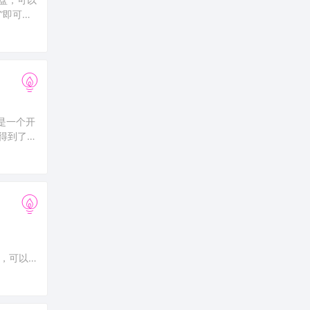
”即可。
注本站了
不是一个开
，得到了广
件在线检
家，可以