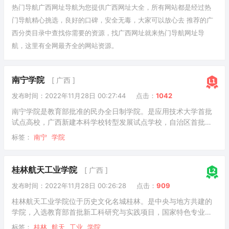
热门导航广西网址导航为您提供
广西
网址大全，所有网站都是经过热
门导航精心挑选，良好的口碑，安全无毒，大家可以放心去 推荐的广
西
分类目录
中查找你需要的资源，找广西网址就来热门导航网址导
航，这里有全网最齐全的网站资源。
南宁学院
[ 广西 ]
发布时间：2022年11月28日 00:27:44
点击：
1042
南宁学院是教育部批准的民办全日制学院。是应用技术大学首批
试点高校，广西新建本科学校转型发展试点学校，自治区首批深
化创新创业教育改革示范高校，广西应用型本科大学联盟副理事
标签：
南宁
学院
长兼秘书长单位。学校的前身是中国国民党革命委员会广西壮族
自治区委员会于1985年创办的邕江大学。2012年，学校升格为本
科大学，更名为南宁学院。截至2022年7月，学校校园占地面积
桂林航天工业学院
[ 广西 ]
75.21万平方米，校舍建筑面积46.15万平方米，教学行政楼面积
发布时间：2022年11月28日 00:26:28
点击：
909
22.47万平方米；教学仪器设备总值1.92亿元。现有实验实训室
207个，自治区级示范
桂林航天工业学院位于历史文化名城桂林。是中央与地方共建的
学院，入选教育部首批新工科研究与实践项目，国家特色专业建
设点，广西一流学科(培养)建设大学。是以工科为主，涵盖理、
标签：
桂林
航天
工业
学院