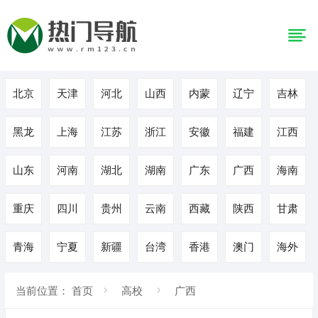
北京
天津
河北
山西
内蒙
辽宁
吉林
黑龙
上海
江苏
浙江
安徽
福建
江西
山东
河南
湖北
湖南
广东
广西
海南
重庆
四川
贵州
云南
西藏
陕西
甘肃
青海
宁夏
新疆
台湾
香港
澳门
海外
当前位置：
首页
高校
广西