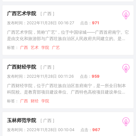
位，广西整体转型发展试点高校，广西首批深化创新创业教育改
革示范高校之一。贺州学院的前身是创建于1943年的广西立平乐
广西艺术学院
[ 广西 ]
师范学校。1957年5月，更名为贺县师范学校。1983年7月，更
发布时间：2022年11月28日 00:16:27
点击：
971
名为梧州地区教师进修学院。1988年3月，更名为梧州地区教育
学院。1994年，梧州师
广西艺术学院，简称“广艺”，位于中国绿城——广西首府南宁。它
是由文化和旅游部与广西壮族自治区人民政府共同建立的。是华
南地区唯一的综合性艺术院校，广西一流的学科建设大学。是国
标签：
广西
艺术
学院
广艺
家教育部设立的全国31所独立本科艺术院校之一，也是全国6个
省(区)的综合性艺术院校之一。先后入选全国中西部高校基础能力
建设项目、新型工程研究与实践项目、教育部优秀本科教学评估
广西财经学院
[ 广西 ]
高校、国家特色专业建设高校。是一所具有广西特色和优势的大
发布时间：2022年11月28日 00:11:26
点击：
959
学，是广西博士点单位创办的大学。是教育部批准的具有推荐优
秀应届毕业生免试攻读硕士学位资格的高校。学
广西财经学院，位于广西壮族自治区首府南宁，是一所全日制本
科院校。是教育部项目建设单位、广西特色高校项目建设单位、
“服务国家特需”硕士学位培养单位、中国-东盟财税人才培训中
标签：
广西
财经
学院
心、全国首批深化创新创业教育改革示范高校、广西一流学科(培
养)建设单位。学院的前身可以追溯到1960年创办的广西商学院
和1963年创办的广西财经学校。2004年5月，经教育部批准，广
玉林师范学院
[ 广西 ]
西金融学院与广西商学院合并组建广西财经学院。2021年，学校
发布时间：2022年11月28日 00:10:04
点击：
967
成为硕士学位授予单位。截至2022年6月，学院拥有相思湖校