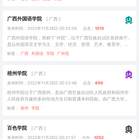
工、管、文、艺等学科协调发展的学科专业体系。也是广西唯一
一所设有航空航天本科专业的院校，实行“中央与地方共建，地方
管理为主”的管理体制。是中国航天协会理事单位，全国应用技术
广西外国语学院
[ 广西 ]
大学(高校)联盟、CDIO工程教育联盟成员单位，广西航天学会理
发布时间：2022年11月28日 00:25:04
点击：
1015
事长单位。桂林航天工业学院创建于1979年，前身为桂林市工业
经济管理学校，由中华人民共和国(PR
广西外国语学院，简称“广外院”，位于广西壮族自治区首府南宁。
是以外国语言文学为主，文学、经济、管理、艺术、教育学、工
学等学科协调发展，以广西民族大学为依托的全日制民办普通本
标签：
广西
外国语
学院
广外院
科高校。学校创建于2004年6月，前身为广西东方外国语职业学
院；2011年4月升级为全日制民办本科大学，更名为广西外国语
学院。现有16个系，56个本科和专科专业，其中语言类专业12
梧州学院
[ 广西 ]
个，全日制在校生3万余人(数据截至2021年9月)。是广西外语专
发布时间：2022年11月28日 00:23:48
点击：
896
业最多、语种最多的高校。南宁五合校区和空港校区两个校区，
总规划面积2500多亩。
梧州学院位于广西梧州。是由广西壮族自治区人民政府和梧州市
人民政府共建的多科性地方全日制普通本科院校。由广西大学资
助，入选国家“百校工程”。梧州学院成立于1985年，前身为广西
标签：
梧州
学院
大学梧州分校。2003年10月，原梧州教育学院和原梧州师范学校
合并为广西大学梧州分校。2006年2月，教育部批准在广西大学
梧州分校的基础上建立梧州学院。2020年3月学校官网显示，学
百色学院
[ 广西 ]
校有北校区、师范校区、东校区三个校区。校园占地1700余亩，
发布时间：2022年11月28日 00:21:57
点击：
1052
全日制在校大学生16970人，国际学生188人，教职工1100余