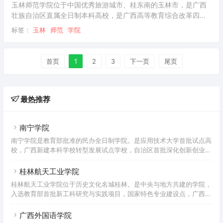
区、明秀校区、武鸣校区三个校区
玉林师范学院位于中国优秀旅游城市、桂东南的玉林市，是广西
壮族自治区直属全日制本科高校，是广西高等教育综合改革四所
试点高校之一。2016年入选全国“百校工程”合作院校，这是教育
标签：
玉林
师范
学院
部的数据。学校的前身是创建于1945年的广西玉林师范学校，
1952年更名为玉林师范学校。1958年，升格为广西玉林师范学
院。1978年，经国务院批准恢复玉林师范学院。1994年更名为
首页
1
2
3
下一页
尾页
玉林师范学院。2000年，经教育部批准，玉林师范学院、玉林教
育学院、玉林高等职业技术学院、广西广播电视大学玉林分校合
并升级为玉林师范学院。201
最热推荐
南宁学院
南宁学院是教育部批准的民办全日制学院。是应用技术大学首批试点高
校，广西新建本科学校转型发展试点学校，自治区首批深化创新创业教
育改革示范高校，广西应用型本科大学联盟副理事长兼秘书长单位。学
校的前身是中国国民党革命委员会广西壮族自治区委员会于1985年创
桂林航天工业学院
办的邕江大学。2012年，学校升格为本科大学，更名为南宁学院。截
桂林航天工业学院位于历史文化名城桂林。是中央与地方共建的学院，
至2022年7月，学校校园占地面积75.21万平方米，校舍建筑面积46.15
入选教育部首批新工科研究与实践项目，国家特色专业建设点，广西一
万平方米，教学行政楼面积22.47万平方米；教学仪器设备总值1.92亿
流学科(培养)建设大学。是以工科为主，涵盖理、工、管、文、艺等学
元。现有实验实训室207个，自治区级示范
科协调发展的学科专业体系。也是广西唯一一所设有航空航天本科专业
广西外国语学院
的院校，实行“中央与地方共建，地方管理为主”的管理体制。是中国航