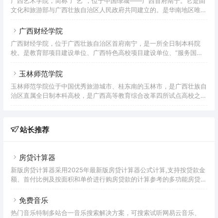
广西艺术学院，简称“广艺”，位于中国绿城——广西首府南宁。它是由
院的前身是创建于1943年的广西立平乐师范学校。1957年5月，更名
文化和旅游部与广西壮族自治区人民政府共同建立的。是华南地区唯一
为贺县师范学校。1983年7月，更名为梧州地区教师进修学院。1988
的综合性艺术院校，广西一流的学科建设大学。是国家教育部设立的全
年3月，更名为梧州地区教育学院。1994年，梧州师
国31所独立本科艺术院校之一，也是全国6个省(区)的综合性艺术院校
广西财经学院
之一。先后入选全国中西部高校基础能力建设项目、新型工程研究与实
广西财经学院，位于广西壮族自治区首府南宁，是一所全日制本科院
践项目、教育部优秀本科教学评估高校、国家特色专业建设高校。是一
校。是教育部项目建设单位、广西特色高校项目建设单位、“服务国家
所具有广西特色和优势的大学，是广西博士点单位创办的大学。是教育
特需”硕士学位培养单位、中国-东盟财税人才培训中心、全国首批深化
部批准的具有推荐优秀应届毕业生免试攻读硕士学位资格的高校。学
创新创业教育改革示范高校、广西一流学科(培养)建设单位。学院的前
玉林师范学院
身可以追溯到1960年创办的广西商学院和1963年创办的广西财经学
玉林师范学院位于中国优秀旅游城市、桂东南的玉林市，是广西壮族自
校。2004年5月，经教育部批准，广西金融学院与广西商学院合并组建
治区直属全日制本科高校，是广西高等教育综合改革四所试点高校之
广西财经学院。2021年，学校成为硕士学位授予单位。截至2022年6
一。2016年入选全国“百校工程”合作院校，这是教育部的数据。学校的
月，学院拥有相思湖校区、明秀校区、武鸣校区三个校区
前身是创建于1945年的广西玉林师范学校，1952年更名为玉林师范学
校。1958年，升格为广西玉林师范学院。1978年，经国务院批准恢复
站长推荐
玉林师范学院。1994年更名为玉林师范学院。2000年，经教育部批
准，玉林师范学院、玉林教育学院、玉林高等职业技术学院、广西广播
电视大学玉林分校合并升级为玉林师范学院。201
房贷计算器
新版房贷计算器采用2025年最新版房贷计算器公式计算,支持按贷款金
额、首付比例及按面积和单价进行购房贷款的计算参考的多功能房贷计
算器,同时支持商业贷款计算器及公积金贷款计算服务,为您购房时计算
贷款利率、首付、月供明细等提供计算参考。
免费音乐
热门音乐特制多站合一音乐搜索解决方案，可搜索试听网易云音乐、