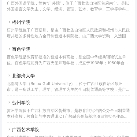
广西外国语学院，简称“广外院”，位于广西壮族自治区首府南宁。是以
天协会理事单位，全国应用技术大学(高校)联盟、CDIO工程教育联盟
外国语言文学为主，文学、经济、管理、艺术、教育学、工学等学科协
成员单位，广西航天学会理事长单位。桂林航天工业学院创建于1979
调发展，以广西民族大学为依托的全日制民办普通本科高校。学校创建
年，前身为桂林市工业经济管理学校，由中华人民共和国(PR
于2004年6月，前身为广西东方外国语职业学院；2011年4月升级为全
梧州学院
日制民办本科大学，更名为广西外国语学院。现有16个系，56个本科
梧州学院位于广西梧州。是由广西壮族自治区人民政府和梧州市人民政
和专科专业，其中语言类专业12个，全日制在校生3万余人(数据截至
府共建的多科性地方全日制普通本科院校。由广西大学资助，入选国家
2021年9月)。是广西外语专业最多、语种最多的高校。南宁五合校区
“百校工程”。梧州学院成立于1985年，前身为广西大学梧州分校。
和空港校区两个校区，总规划面积2500多亩。
2003年10月，原梧州教育学院和原梧州师范学校合并为广西大学梧州
百色学院
分校。2006年2月，教育部批准在广西大学梧州分校的基础上建立梧州
百色学院是教育部批准的普通本科高校，是全国中华经典诵读试点单
学院。2020年3月学校官网显示，学校有北校区、师范校区、东校区三
位。百色学院前身为广西天玺师范学校，成立于1938年；1950年合并
个校区。校园占地1700余亩，全日制在校大学生16970人，国际学生
组建百色师范学院。1958年，广西成立百色学院；1983年5月10日，
188人，教职工1100余人。本科专业51个，
广西右江民族师范学院在百色师范学校的基础上成立。2006年2月批准
北部湾大学
升格为全日制普通本科院校-百色学院。2022年7月学校官网显示，学
北部湾大学（Beibu Gulf University），位于广西壮族自治区钦州
校占地面积1833.22亩，分为东河和毕成两个校区。占地2745亩的白
市，是一所以工学、理学、管理学为主的全日制普通高等学校，是广西
东校区即将建成，建筑面积47.27万平方米，教学科研仪器设备总值
壮族自治区人民政府与国家海洋局共建高校、国家“十三五”规划建设的
2.08亿元。图书馆藏书约130.5
“应用型本科高校”项目单位、教育部学校规划建设发展中心“产教融合
贺州学院
创新实验项目”基地院校、广西新建本科院校整体转型发展试点院校、
贺州学院位于广西壮族自治区贺州市。是教育部批准的公办全日制普通
全国应用技术大学联盟首批理事高校，学校校园为3A级景区。学校前
本科高校，教育部与中兴通讯ICT产教融合创新基地项目首批合作高校
身为始建于1973年的钦州地区师范学校。1982年设立钦州地区教师进
之一，承担教育部“新工科”研究实践项目的高校，中国应用技术大学
修学院，1985年增设广西师范学院钦州
(学院)联盟成员，广西硕士学位授予单位项目建设单位，广西整体转型
广西艺术学院
发展试点高校，广西首批深化创新创业教育改革示范高校之一。贺州学