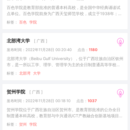
人。本科专业51个，
百色学院是教育部批准的普通本科高校，是全国中华经典诵读试
点单位。百色学院前身为广西天玺师范学校，成立于1938年；
1950年合并组建百色师范学院。1958年，广西成立百色学院；
标签：
百色
学院
1983年5月10日，广西右江民族师范学院在百色师范学校的基础
上成立。2006年2月批准升格为全日制普通本科院校-百色学院。
2022年7月学校官网显示，学校占地面积1833.22亩，分为东河
北部湾大学
[ 广西 ]
和毕成两个校区。占地2745亩的白东校区即将建成，建筑面积
发布时间：2022年11月28日 00:20:40
点击：
1180
47.27万平方米，教学科研仪器设备总值2.08亿元。图书馆藏书约
130.5
北部湾大学（Beibu Gulf University），位于广西壮族自治区钦州
市，是一所以工学、理学、管理学为主的全日制普通高等学校，
是广西壮族自治区人民政府与国家海洋局共建高校、国家“十三五”
标签：
北部湾
大学
规划建设的“应用型本科高校”项目单位、教育部学校规划建设发展
中心“产教融合创新实验项目”基地院校、广西新建本科院校整体转
型发展试点院校、全国应用技术大学联盟首批理事高校，学校校
贺州学院
[ 广西 ]
园为3A级景区。学校前身为始建于1973年的钦州地区师范学校。
发布时间：2022年11月28日 00:18:10
点击：
1037
1982年设立钦州地区教师进修学院，1985年增设广西师范学院
钦州
贺州学院位于广西壮族自治区贺州市。是教育部批准的公办全日
制普通本科高校，教育部与中兴通讯ICT产教融合创新基地项目首
批合作高校之一，承担教育部“新工科”研究实践项目的高校，中国
标签：
贺州
学院
应用技术大学(学院)联盟成员，广西硕士学位授予单位项目建设单