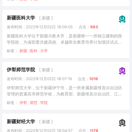
大学、北京林业大学、兰州大学、中国石油大学（华东）建立了
长期对口支援关系，并与山东大学、陕西师范大学、厦门大学联
合培养本科生及研究生。截至2022年4月，学校现有两个校区，
新疆医科大学
[ 新疆 ]
占地面积1209亩，下设16个二级教学单位，共有44个本科专
发布时间：2022年12月02日 18:09:05
点击：
983
业，39个专科专业，专业覆盖法学、教育学、文学、理学、工
学、经济学、管理学、艺术学八个学科门类
新疆医科大学位于新疆乌鲁木齐，是新疆唯一一所独立建制的医
学院校，为省部委共建高校、卓越医生教育培养计划项目试点高
校、中国政府奖学金来华留学生接收院校、自治区首批来疆留学
标签：
新疆
医科
大学
高校示范基地。学校前身为新疆医学院和新疆中医学院，两校分
别始建于1954年和1946年；1998年6月，新疆医学院与新疆中
医学院合并成立新疆医科大学。截至2022年5月，学校有雪莲山
伊犁师范学院
[ 新疆 ]
校区、新医路校区、鲤鱼山校区、明园校区、仓房沟校区5个校
发布时间：2022年12月02日 18:07:19
点击：
1016
区，其中雪莲山校区占地2165亩；下设25个院部，开设28个本
科专业、10个专科专业；拥有4个
伊犁师范大学，位于新疆伊宁市，是一所隶属新疆维吾尔自治区
管理的普通高等师范学校，为教育部、新疆维吾尔自治区、江苏
省共建院校。学校前身是1948年成立的新疆省立伊犁专科学校。
标签：
伊犁
师范
学院
1953年更名为伊犁师范学校。1980年经国务院批准升格为普通
本科院校，定名为伊犁师范学院。2018年12月，经教育部批准更
名为伊犁师范大学。据2022年7月学校官网显示，学校占地总面
新疆财经大学
[ 新疆 ]
积124.69万平方米，教学、科研仪器设备资产总值1.47亿元；设
发布时间：2022年12月02日 18:04:57
点击：
1176
有14个学院（部），开设49个本科专业，8个一级学科硕士学位