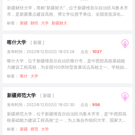
授权点，3个专业硕
新疆财经大学，简称“新疆财大”，位于新疆维吾尔自治区乌鲁木齐
市，是新疆重点建设高校、博士学位授予单位、全国首批深化创
新创业教育改革示范高校，入选国家级大学生创新创业训练计
标签：
新疆
财经
大学
新疆财大
划，为丝绸之路大学联盟成员、财经一流学科建设联盟副理事长
单位、新疆新文科教育联盟理事长单位，由中国人民大学、中央
财经大学对口支援。 学校前身是1950年成立的新疆省人民政府
喀什大学
[ 新疆 ]
干部培训班；1959年升格为新疆财经学院。2000年与新疆经济
发布时间：2022年12月02日 18:03:28
点击：
1037
管理干部学院和新疆财政税务学校合并组建新的新疆财经学院；
2007年经教育部
喀什大学，位于新疆维吾尔自治区喀什市，是中西部高校基础能
力建设工程高校，为全国100所转型发展试点高校之一。学校始
建于1962年，前身为喀什师范专科学校。1978年学校升格为本科
标签：
喀什
大学
院校，更名为喀什师范学院。2015年4月，更名为喀什大学。据
2022年6月学校官网显示，学校拥有高台和新泉2个校区，占地面
积166.07万平方米；图书馆藏书131.55万册，电子图书约60万
新疆师范大学
[ 新疆 ]
册，各类文献数据库12个；教学仪器设备总值1.46亿元；有16个
发布时间：2022年12月02日 18:02:30
点击：
956
教学单位，55个本科专业（含4个专业方向）；有5个一级学科硕
士学位授
新疆师范大学，位于新疆维吾尔自治区乌鲁木齐市，是“中西部高
校基础能力建设工程高校”之一，为上海合作组织大学、国家大学
生文化素质教育基地、首批教育部来华留学示范基地建设高校、
标签：
新疆
师范
大学
中国政府奖学金来华留学生接收院校，由北京师范大学、华东师