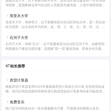
新疆农业大学，位于新疆乌鲁木齐市，是自治区重点建设的一所农业高
1978年12月28日。其前身为1906年成立的乌鲁木齐市第一师范学校和
等院校，是国家林业局与自治区人民政府共建高校，入选中西部高校基
1972年成立的新疆教师培训部。1993年，教育部授权该校开始招收硕
础能力建设工程、国家建设高水平大学公派研究生项目、国家“特色重
士研究生，2003年，授权招收专业硕士研究生。截至
点学科项目”、国家首批“卓越农林人才教育培养计划”改革试点高校、
塔里木大学
教育部“卓越工程师教育培养计划”高校、国家大学生文化素质教育基
塔里木大学，简称塔大，位于新疆维吾尔自治区阿拉尔市，是一所以农
地，丝绸之路沿线国家农业院校联盟发起成员。由南京农业大学、北京
科为优势，以生命科学为特色，农、理、工、医、文、管、经、法、教
林业大学、河海大学、中国农业大学、西北农林科技大学、江南大学、
育、艺术、历史等多学科协调发展的综合性大学，为新疆生产建设兵团
合肥工业大学、西南交通大学八所高校对口支援新疆农业大学。&nbs
和教育部共建高校，是国务院学位委员会批准的首批具有学士学位授予
石河子大学
权的本科院校，为教育部第二批“三全育人”综合改革试点高校，全国深
石河子大学，简称“石大”，位于新疆维吾尔自治区石河子市，由教育部
化创新创业教育改革示范高校。 学校于1958年创建，原名塔里木农垦
和新疆生产建设兵团共建，是国家“双一流”建设高校、部省合作共建高
大学，2003年获得硕士学位授予权，2004年5月经教育部批准更名为
校、国家“211工程”重点建设高校、国家“中西部高校综合实力提升工程”
塔里木大学。据2022年7月学校官网显示，学
和“中西部高校基础能力建设工程”高校，入选国家“2011计划”、卓越医
生教育培养计划、卓越工程师教育培养计划、卓越农林人才教育培养计
站长推荐
划、国家建设高水平大学公派研究生项目、国家大学生创新性实验计
划、国家级大学生创新创业训练计划、全国深化创新创业教育改革示范
高校、中国政府奖学金来华留学生接收院校、国家大学
房贷计算器
新版房贷计算器采用2025年最新版房贷计算器公式计算,支持按贷款金
额、首付比例及按面积和单价进行购房贷款的计算参考的多功能房贷计
算器,同时支持商业贷款计算器及公积金贷款计算服务,为您购房时计算
贷款利率、首付、月供明细等提供计算参考。
免费音乐
热门音乐特制多站合一音乐搜索解决方案，可搜索试听网易云音乐、