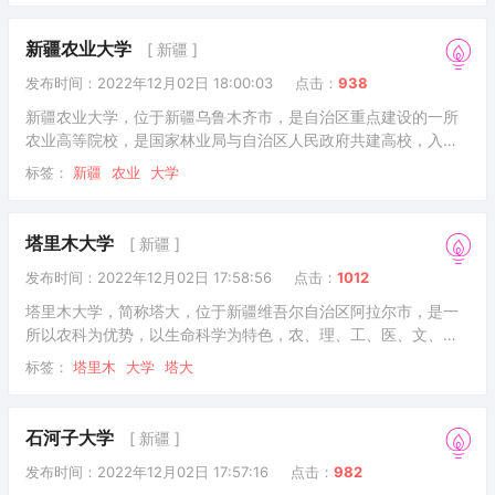
范大学、中国科学技术大学等内地高校共同承担对口支援新疆师
范大学。新疆师范大学成立于1978年12月28日。其前身为1906
新疆农业大学
[ 新疆 ]
年成立的乌鲁木齐市第一师范学校和1972年成立的新疆教师培训
发布时间：2022年12月02日 18:00:03
点击：
938
部。1993年，教育部授权该校开始招收硕士研究生，2003年，
授权招收专业硕士研究生。截至
新疆农业大学，位于新疆乌鲁木齐市，是自治区重点建设的一所
农业高等院校，是国家林业局与自治区人民政府共建高校，入选
中西部高校基础能力建设工程、国家建设高水平大学公派研究生
标签：
新疆
农业
大学
项目、国家“特色重点学科项目”、国家首批“卓越农林人才教育培
养计划”改革试点高校、教育部“卓越工程师教育培养计划”高校、
国家大学生文化素质教育基地，丝绸之路沿线国家农业院校联盟
塔里木大学
[ 新疆 ]
发起成员。由南京农业大学、北京林业大学、河海大学、中国农
发布时间：2022年12月02日 17:58:56
点击：
1012
业大学、西北农林科技大学、江南大学、合肥工业大学、西南交
通大学八所高校对口支援新疆农业大学。&nbs
塔里木大学，简称塔大，位于新疆维吾尔自治区阿拉尔市，是一
所以农科为优势，以生命科学为特色，农、理、工、医、文、
管、经、法、教育、艺术、历史等多学科协调发展的综合性大
标签：
塔里木
大学
塔大
学，为新疆生产建设兵团和教育部共建高校，是国务院学位委员
会批准的首批具有学士学位授予权的本科院校，为教育部第二批
“三全育人”综合改革试点高校，全国深化创新创业教育改革示范高
石河子大学
[ 新疆 ]
校。 学校于1958年创建，原名塔里木农垦大学，2003年获得硕
发布时间：2022年12月02日 17:57:16
点击：
982
士学位授予权，2004年5月经教育部批准更名为塔里木大学。据