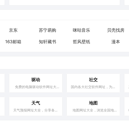
京东
苏宁易购
咪咕音乐
贝壳找房
163邮箱
知轩藏书
哲风壁纸
漫本
驱动
社交
址
免费的电脑驱动软件网址大
国内各大社交软件网址，为广
优
全，专心挑选优质电脑驱动，
大网民推荐一个社交交友平
网
这里收集全网最全面的网站资
台，专注于收录优质的社交软
源。为你提供一个安全可靠的
天气
件导航。
地图
电脑驱动，电脑驱动管理软件
收
天气预报网址大全，分享各大
地图网址大全，浏览全国地
就来热门导航下载。
闲
天气预报网站，精准天气让您
图、查询全国各地区电子地
的
的出行无忧。
图、找地址、驾车路线、周边
网
搜索、道路景点等服务，包括