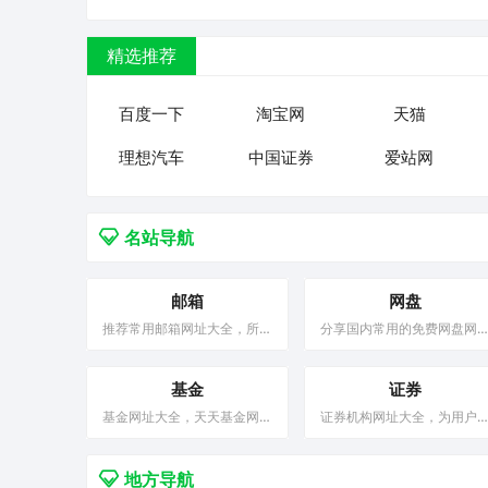
精选推荐
百度一下
淘宝网
天猫
理想汽车
中国证券
爱站网
名站导航
邮箱
网盘
推荐常用邮箱网址大全，所有
分享国内常用的免费网盘网
网站都是经过热门导航精心挑
大全，为广大资源站长推荐
选，良好的口碑，安全无毒，
质的网盘，专注于收录免费
大家可以放心去，邮箱免费注
基金
盘的导航网站。
证券
册就来热门导航网址导航，这
基金网址大全，天天基金网、
证券机构网址大全，为用户
里有你想要的！
和讯基金、金融界基金、基金
集站长工具、旅游攻略、休
新手入门、华夏基金、嘉实基
娱乐、政府组织等各种分类
金、理财产品。为广大网民推
网站大全，提供简单便捷的
地方导航