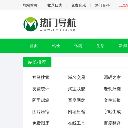
网站首页
收录日志
免费音乐
热门百科
云惠
首页
站长
休闲
生活
新闻
站长推荐
神马搜索
域名交易
源码之家
友盟统计
淘宝联盟
老铁外链
阿里邮箱
百度网盘
文件转换
图片压缩
网址压缩
字帖生成
免费图床
在线工具
百度翻译