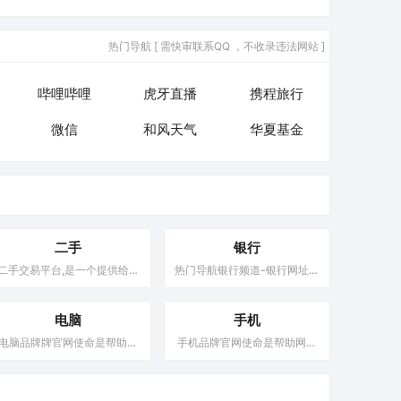
热门导航 [ 需快审联系QQ ，不收录违法网站 ]
哔哩哔哩
虎牙直播
携程旅行
微信
和风天气
华夏基金
二手
银行
二手交易平台,是一个提供给个
热门导航银行频道-银行网址大
人或商家发布二手物品交易信
全，银行门户，中国人民银
息的网络平台。它允许用户免
行，中国银行，建设银行，农
费发布二手商品的信息，通过
电脑
业银行，工商银行。为广大网
手机
互联网为买卖双方提供一个快
民推荐官方银行平台，专注于
电脑品牌牌官网使命是帮助网
手机品牌官网使命是帮助网民
捷方便的交易平台。为广大用
收录银行网址的导航。
民识别真正的官方网站，从而
识别真正的官方网站，从而避
户提供最新的二手交易平台
避开日益增多的山寨、冒牌网
开日益增多的山寨、冒牌网
APP排行榜前十名，更好、更
站，以维护电脑官方网站的权
站，以维护手机官方网站的权
快的出售自己的闲置物品。