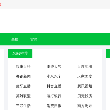
集
高校
官网
名站推荐
糗事百科
墨迹天气
百度地图
央视新闻
小米汽车
玩家国度
虎牙直播
抖音直播
腾讯视频
英雄联盟
渣打银行
贝壳找房
三联生活
消费日报
南方周末