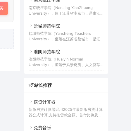
南京晓庄学院
学校。2002年学校升格为本科院校，更名为
培养创新实践项目”基地建设单位。学校起源
江苏警官学院。2011年被江苏省学位委员会
南京晓庄学院（NanJing XiaoZhuang
买
于1983年创建的南京财贸学院；1987年更名
列为专业学位研究生培养省立项建设单位，
University），位于江苏省南京市，是由江
为南京审计学院；2002年南京金融高等专科
2012年起与南京师范大学、南京工业大学联
苏省和南京市共建、南京市属全日制公办本
学校并入；2013年成为硕士学位授予单位；
科院校，2017年成为江苏省省级硕士立项建
盐城师范学院
2015年经教育部批准更为南京审计大学；
设单位。学校前身是教育家陶行知于1927年
2021年获批博士学位授予单位（需加强建
盐城师范学院（Yancheng Teachers
创办的晓庄试验乡村师范；2000年3月，原
设）。 截至2022年5月，南京审计大学占地
University），坐落在江苏省盐城市，是江
南京师范专科学校、南京教育学院、南京市
面积120万平方米，拥有
苏省属高等师范本科院校，入选数据中国“百
晓庄师范学校合并组建成为南京晓庄学院；
校工程”产教融合项目、教育部新工科研究与
淮阴师范学院
2014年，南京幼儿高等师范学校并入。截至
实践项目。2017年，学校成为江苏省省级硕
2022年6月，学校有方山、莫愁和晓庄（行
淮阴师范学院（Huaiyin Normal
士立项建设单位。学校创建于1958年，前身
知园）三个校区，校园总面积近1500亩；设
University），坐落于风景旖旎、人文荟萃
是盐城师范专科学校和盐城教育学院；2002
有15个专业学院，47个本科招生专
的国家历史文化名城、周恩来总理故乡江苏
年国家级重点中专盐城商业学校并入；2013
省淮安市，是一所以教师教育为主要特色，
年该校入选新疆维吾尔自治区“国培计划”项
具有硕士学位授予权的江苏省属高等学府。
目——农村小学语文教师脱产置换培训项
站长推荐
1997年6月19日，学校由创办于1958年的淮
目。截至2022年1月，学校有通榆和新长两
阴师范专科学校和创办于1959年的淮阴教育
个校区，校园占地面积1500亩，校舍
学院合并组建成立；2000年淮阴师范学校、
房贷计算器
淮安师范学校并入。2021年，经国务院学位
委员会审议通过，淮阴师范学院获批硕士学
新版房贷计算器采用2025年最新版房贷计算
位授予单位。截至2021年10月，学校设有17
器公式计算,支持按贷款金额、首付比例及按
个二级学院，72个普高本科专业，2个
面积和单价进行购房贷款的计算参考的多功
能房贷计算器,同时支持商业贷款计算器及公
免费音乐