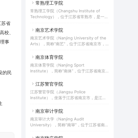
育综合改革实验区、江苏省“建立现代大学制
常熟理工学院
全国新转设本科高校联盟理事长、全国新建
度”项目的试点高校、江苏省硕士学位研究生
本科院校联盟副理事长、全国非营利性高校
常熟理工学院（Changshu Institute of
授权单位建设点。三江学院校名来历可追溯
联盟副主席单位。学校前身是2002年成立的
Technology），位于江苏省常熟市，是一所
至1902年的“三江师范学堂”。1992年东南大
江南大学太湖学院。2011年教育部批准转设
江苏省省属全日制普通本科院校，是教育部
江苏省
学、南京大学等高校的四位退休和即将退休
为独立
组织的新一轮本科教学合格评估的首所试点
南京艺术学院
的教授、干部发起并创办“三江大学”，1995
点高校、
高校、“国家教育体制改革”试点高校、教育
年4月由原国家教委批准正式建校，2002年2
南京艺术学院（Nanjing University of the
部“卓越工程师教育培养计划”试点高校、教
理事
月经国家教育部批准升格为本科高校，定名
Arts），简称“南艺”，位于江苏省南京市，
育部信息化建设试点高校、“国家级新工科研
为“三江学院”。2017年，学校
是中华人民共和国文化和旅游部与江苏省人
究与实践项目”入选高校、江苏省首所省市共
民政府共建高校，是江苏省唯一的综合性艺
南京体育学院
建试点高校。2017年，学校成为江苏省省级
术院校，也是中国独立建制创办最早并延续
硕士立项建设单位。该校前身是创办于1958
南京体育学院（Nanjing Sport
至今的高等艺术学府，中国六大艺术学院之
年的苏州师范专科学校和1984年建校的常熟
Institute），简称“南体”，位于江苏省南京
设的民
首，艺术学科综合实力位居全国第一，入选
职业大学，1989年两校合并为常
市，是一所为社会培养各类应用型体育专门
国家级人才培养模式创新实验区、国家级特
人才的省属体育类本科院校。2017年，学校
江苏警官学院
色专业建设项目、教育部“双万计划”、江苏
成为江苏省省级博士立项建设单位。学校的
高校文化创意协同创新中心、江苏高校优势
江苏警官学院（Jiangsu Police
前身是始建于1956年的南京体育学校，1958
学科建设工程、江苏省首批新型重点高端智
Institute），坐落于江苏省南京市，是江苏
年与江苏省体育干部训练班和江苏师范学院
库，南艺催生了中国最早的艺术学制，开创
生
省公安政法类本科院校，是中国首批建立的
体育专修科合并，成立南京体育学院。据
了中国最
省属公安本科院校。学院前身是创办于1949
南京审计学院
2021年4月学校官网显示，学校占地面积占
年的南京市公安学校。1953年更名为江苏省
地640余亩；下设11个单位，开设15个本科
南京审计大学（Nanjing Audit
公安学校。1982年更名为江苏公安专科学
专业；有专任教师422人，有各类在校生
University），简称“南审”，位于江苏省南京
校。1998年至2000年，江苏省人民警察学
7000余人。
市，是教育部、财政部、审计署和江苏省人
校、江苏省司法学校先后并入江苏公安专科
民政府共建高校，教育部“高层次国际化人才