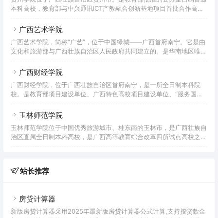
全国应用技术大学联盟首批理事高校，学校校园为3A级景区。学校前
本科高校，教育部与中兴通讯ICT产教融合创新基地项目首批合作高校
身为始建于1973年的钦州地区师范学校。1982年设立钦州地区教师进
之一，承担教育部“新工科”研究实践项目的高校，中国应用技术大学
修学院，1985年增设广西师范学院钦州
(学院)联盟成员，广西硕士学位授予单位项目建设单位，广西整体转型
广西艺术学院
发展试点高校，广西首批深化创新创业教育改革示范高校之一。贺州学
广西艺术学院，简称“广艺”，位于中国绿城——广西首府南宁。它是由
院的前身是创建于1943年的广西立平乐师范学校。1957年5月，更名
文化和旅游部与广西壮族自治区人民政府共同建立的。是华南地区唯一
为贺县师范学校。1983年7月，更名为梧州地区教师进修学院。1988
的综合性艺术院校，广西一流的学科建设大学。是国家教育部设立的全
年3月，更名为梧州地区教育学院。1994年，梧州师
国31所独立本科艺术院校之一，也是全国6个省(区)的综合性艺术院校
广西财经学院
之一。先后入选全国中西部高校基础能力建设项目、新型工程研究与实
广西财经学院，位于广西壮族自治区首府南宁，是一所全日制本科院
践项目、教育部优秀本科教学评估高校、国家特色专业建设高校。是一
校。是教育部项目建设单位、广西特色高校项目建设单位、“服务国家
所具有广西特色和优势的大学，是广西博士点单位创办的大学。是教育
特需”硕士学位培养单位、中国-东盟财税人才培训中心、全国首批深化
部批准的具有推荐优秀应届毕业生免试攻读硕士学位资格的高校。学
创新创业教育改革示范高校、广西一流学科(培养)建设单位。学院的前
玉林师范学院
身可以追溯到1960年创办的广西商学院和1963年创办的广西财经学
玉林师范学院位于中国优秀旅游城市、桂东南的玉林市，是广西壮族自
校。2004年5月，经教育部批准，广西金融学院与广西商学院合并组建
治区直属全日制本科高校，是广西高等教育综合改革四所试点高校之
广西财经学院。2021年，学校成为硕士学位授予单位。截至2022年6
一。2016年入选全国“百校工程”合作院校，这是教育部的数据。学校的
月，学院拥有相思湖校区、明秀校区、武鸣校区三个校区
前身是创建于1945年的广西玉林师范学校，1952年更名为玉林师范学
校。1958年，升格为广西玉林师范学院。1978年，经国务院批准恢复
站长推荐
玉林师范学院。1994年更名为玉林师范学院。2000年，经教育部批
准，玉林师范学院、玉林教育学院、玉林高等职业技术学院、广西广播
电视大学玉林分校合并升级为玉林师范学院。201
房贷计算器
新版房贷计算器采用2025年最新版房贷计算器公式计算,支持按贷款金