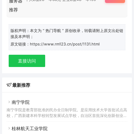
版权声明：本文为
“ 热门导航 ”
原创收录，转载请附上原文出处链
接及本声明；
原文链接：https://www.rm123.cn/post/1131.html
直接访问
最新推荐
南宁学院
南宁学院是教育部批准的民办全日制学院。是应用技术大学首批试点高
校，广西新建本科学校转型发展试点学校，自治区首批深化创新创业教
育改革示范高校，广西应用型本科大学联盟副理事长兼秘书长单位。学
校的前身是中国国民党革命委员会广西壮族自治区委员会于1985年创
桂林航天工业学院
办的邕江大学。2012年，学校升格为本科大学，更名为南宁学院。截