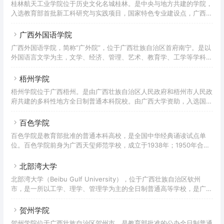
桂林航天工业学院位于历史文化名城桂林。是中央与地方共建的学院，
至2022年7月，学校校园占地面积75.21万平方米，校舍建筑面积46.15
入选教育部首批新工科研究与实践项目，国家特色专业建设点，广西一
万平方米，教学行政楼面积22.47万平方米；教学仪器设备总值1.92亿
流学科(培养)建设大学。是以工科为主，涵盖理、工、管、文、艺等学
元。现有实验实训室207个，自治区级示范
科协调发展的学科专业体系。也是广西唯一一所设有航空航天本科专业
广西外国语学院
的院校，实行“中央与地方共建，地方管理为主”的管理体制。是中国航
广西外国语学院，简称“广外院”，位于广西壮族自治区首府南宁。是以
天协会理事单位，全国应用技术大学(高校)联盟、CDIO工程教育联盟
外国语言文学为主，文学、经济、管理、艺术、教育学、工学等学科协
成员单位，广西航天学会理事长单位。桂林航天工业学院创建于1979
调发展，以广西民族大学为依托的全日制民办普通本科高校。学校创建
年，前身为桂林市工业经济管理学校，由中华人民共和国(PR
于2004年6月，前身为广西东方外国语职业学院；2011年4月升级为全
梧州学院
日制民办本科大学，更名为广西外国语学院。现有16个系，56个本科
梧州学院位于广西梧州。是由广西壮族自治区人民政府和梧州市人民政
和专科专业，其中语言类专业12个，全日制在校生3万余人(数据截至
府共建的多科性地方全日制普通本科院校。由广西大学资助，入选国家
2021年9月)。是广西外语专业最多、语种最多的高校。南宁五合校区
“百校工程”。梧州学院成立于1985年，前身为广西大学梧州分校。
和空港校区两个校区，总规划面积2500多亩。
2003年10月，原梧州教育学院和原梧州师范学校合并为广西大学梧州
百色学院
分校。2006年2月，教育部批准在广西大学梧州分校的基础上建立梧州
百色学院是教育部批准的普通本科高校，是全国中华经典诵读试点单
学院。2020年3月学校官网显示，学校有北校区、师范校区、东校区三
位。百色学院前身为广西天玺师范学校，成立于1938年；1950年合并
个校区。校园占地1700余亩，全日制在校大学生16970人，国际学生
组建百色师范学院。1958年，广西成立百色学院；1983年5月10日，
188人，教职工1100余人。本科专业51个，
广西右江民族师范学院在百色师范学校的基础上成立。2006年2月批准
北部湾大学
升格为全日制普通本科院校-百色学院。2022年7月学校官网显示，学
北部湾大学（Beibu Gulf University），位于广西壮族自治区钦州
校占地面积1833.22亩，分为东河和毕成两个校区。占地2745亩的白
市，是一所以工学、理学、管理学为主的全日制普通高等学校，是广西
东校区即将建成，建筑面积47.27万平方米，教学科研仪器设备总值
壮族自治区人民政府与国家海洋局共建高校、国家“十三五”规划建设的
2.08亿元。图书馆藏书约130.5
“应用型本科高校”项目单位、教育部学校规划建设发展中心“产教融合
贺州学院
创新实验项目”基地院校、广西新建本科院校整体转型发展试点院校、
贺州学院位于广西壮族自治区贺州市。是教育部批准的公办全日制普通