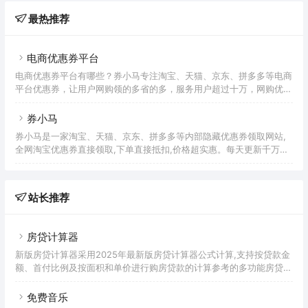
最热推荐
电商优惠券平台
电商优惠券平台有哪些？券小马专注淘宝、天猫、京东、拼多多等电商
平台优惠券，让用户网购领的多省的多，服务用户超过十万，网购优惠
券领取平台就上券小马！
券小马
券小马是一家淘宝、天猫、京东、拼多多等内部隐藏优惠券领取网站,
全网淘宝优惠券直接领取,下单直接抵扣,价格超实惠。每天更新千万淘
宝优惠券,天猫优惠券及商品,让淘宝天猫购物更优惠!
站长推荐
房贷计算器
新版房贷计算器采用2025年最新版房贷计算器公式计算,支持按贷款金
额、首付比例及按面积和单价进行购房贷款的计算参考的多功能房贷计
算器,同时支持商业贷款计算器及公积金贷款计算服务,为您购房时计算
贷款利率、首付、月供明细等提供计算参考。
免费音乐