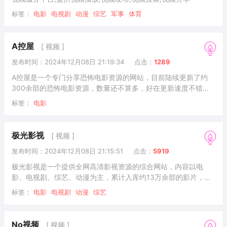
标签：
电影
电视剧
动漫
综艺
军事
体育
A控屋
[ 视频 ]
发布时间：2024年12月08日 21:19:34
点击：
1289
A控屋是一个专门分享恐怖电影资源的网站，目前陆续更新了约
300余部的恐怖电影资源，数量还不算多，好在更新速度不错，
每天都有影片在持续入库。A控屋所有的资源均提供了「夸克网
标签：
电影
盘」的下载链接，链接有些单一，如果能够多两三个网盘的分享
链接或迅雷下载链接的话，对用户来说选择性、便捷性会更好。
专门做恐怖影视资源的网站并不算多，有喜欢看这类电影的童鞋
极光影视
[ 视频 ]
可以关注下。
发布时间：2024年12月08日 21:15:51
点击：
5919
极光影视是一个提供全网高清影视资源的综合网站，内容以电
影、电视剧、综艺、动漫为主，累计入库约13万余部的影片，不
过并没有提供当下热门的短剧资源。所有资源都可以通过网页端
标签：
电影
电视剧
动漫
综艺
在线观看，暂时没有APP客户端。极光影视的播放线路只有一
条，但是属于自建线路，所以在画质、播放速度方面相对更稳定
和可控，缺点在于如果当前线路失效没有备选线路可用。不过播
No视频
[ 视频 ]