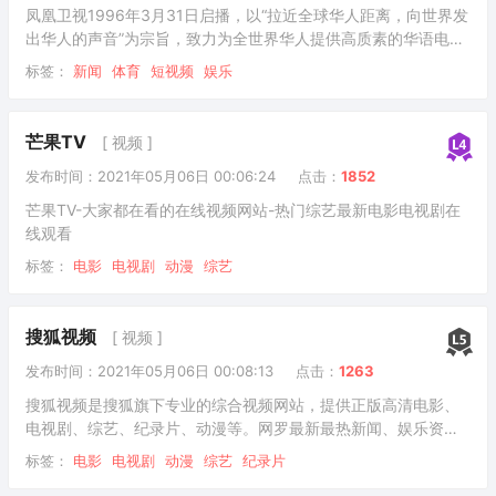
凤凰卫视1996年3月31日启播，以“拉近全球华人距离，向世界发
出华人的声音”为宗旨，致力为全世界华人提供高质素的华语电视
节目。经过20多年的努力，凤凰卫视已经从一个单一频道的电视
标签：
新闻
体育
短视频
娱乐
台
芒果TV
[ 视频 ]
发布时间：2021年05月06日 00:06:24
点击：
1852
芒果TV-大家都在看的在线视频网站-热门综艺最新电影电视剧在
线观看
标签：
电影
电视剧
动漫
综艺
搜狐视频
[ 视频 ]
发布时间：2021年05月06日 00:08:13
点击：
1263
搜狐视频是搜狐旗下专业的综合视频网站，提供正版高清电影、
电视剧、综艺、纪录片、动漫等。网罗最新最热新闻、娱乐资
讯，同时提供免费视频空间和视频分享服务。
标签：
电影
电视剧
动漫
综艺
纪录片