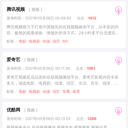
腾讯视频
[ 视频 ]
发布时间：2021年05月06日 00:09:43
点击：
1412
腾讯视频致力于打造中国领先的在线视频媒体平台，以丰富的内
容、极致的观看体验、便捷的登录方式、24小时多平台无缝应用
体验以及快捷分享的产品特性，主要满足用户在线观看视频的需
标签：
电影
电视剧
动漫
综艺
MV
求。
爱奇艺
[ 视频 ]
发布时间：2021年05月06日 00:11:30
点击：
1561
爱奇艺视频是高品质的在线视频播放平台。爱奇艺影视内容丰富
多元，涵盖电影、电视剧、动漫、综艺、生活、音乐、搞笑、财
经、军事、体育、片花、资讯、微电影、儿童、母婴、教育、科
标签：
电影
电视剧
动漫
综艺
军事
体育
技、时尚、原创、公益、游戏、旅游、拍客、汽车、纪录片、爱
奇艺自制剧等剧目。
优酷网
[ 视频 ]
发布时间：2021年05月06日 00:13:52
点击：
1286
视频服务平台,提供视频播放,视频发布,视频搜索,视频分享