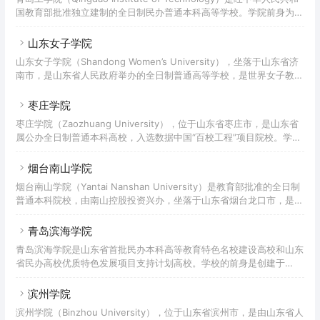
方米，教学科研仪器设备总值1.46亿余元；馆藏图书295万余册，中外
国教育部批准独立建制的全日制民办普通本科高等学校。学院前身为
文期刊830种；有教职工1726人，全日制在校生27000余人；设有10
2005年建校的中国海洋大学青岛学院，是由中国海洋大学申办、新疆
个二级
生产建设兵团下属的青岛伊力特德泰科教投资管理有限公司投资举办的
山东女子学院
独立学院。经教育部批准，学校于2011年转设为独立建制的民办普通
山东女子学院（Shandong Women’s University），坐落于山东省济
本科高校，更名为青岛工学院。截至2021年9月，学校占地面积
南市，是山东省人民政府举办的全日制普通高等学校，是世界女子教育
1046.29亩，建筑面积28.1万平方米；教学、科研设备总价值为
联盟、中国女子高等院校联盟成员单位。 学院前身为1952年创办的山
9737.77万元；图书馆拥有纸
东省妇女干部学校，1987年更名为中国妇女管理干部学院山东分院，
枣庄学院
1995年更名为中华女子学院山东分院。2010年改建为普通本科院校，
枣庄学院（Zaozhuang University），位于山东省枣庄市，是山东省
更名为山东女子学院。截至2021年9月，学校有市中玉函校区和长清大
属公办全日制普通本科高校，入选数据中国“百校工程”项目院校。学校
学科技园校区，总占地面积1100余亩，建筑面积28万平方米；建有实
前身为1971年建立的枣庄市教师进修学校，1984年经山东省人民政府
验(训)室9
批准成立枣庄师范专科学校，2004年5月经教育部批准改建为全日制普
烟台南山学院
通本科院校，更名为枣庄学院。2017年，学校成为省级硕士立项建设
烟台南山学院（Yantai Nanshan University）是教育部批准的全日制
单位。截至2021年12月，学校现有市中、新城两个校区，市中校区占
普通本科院校，由南山控股投资兴办，坐落于山东省烟台龙口市，是山
地1142亩，校舍面积42万平方米；正在建设的新城校区占地1885亩，
东省硕士学位授予立项培育建设单位。学校创于1988年，时名新华职
规划总建筑面积79万平
业高中。1992年更名为龙口市南山职业中等专业学校。1996年更名为
青岛滨海学院
南山职业培训学院。1998年更名为南山职业专修学院。2000年更名为
青岛滨海学院是山东省首批民办本科高等教育特色名校建设高校和山东
南山职业技术学院；2005年升本并更名为烟台南山学院。2009年具备
省民办高校优质特色发展项目支持计划高校。学校的前身是创建于
学士学位授予权，2015年通过教育部合格评估。2017年被山东省人民
1992年9月的青岛经济技术开发区自立职业高等中学，先后更名为私立
政府确定为硕士学
青岛经济技术开发区职业中等院校、私立青岛远东职业技术专修学院、
滨州学院
民办青岛远东职业技术学院、民办青岛滨海职业学院，2005年3月成立
滨州学院（Binzhou University），位于山东省滨州市，是由山东省人
青岛滨海学院。据2021年7月学校官网显示，学校占地1200余亩，建