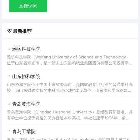
直接访问
最新推荐
潍坊科技学院
潍坊科技学院（Weifang University of Science and Technology）
位于山东省寿光市，是一所由山东晨鸣纸业集团股份有限公司投资举
办，并经中华人民共和国教育部批准设立的民办全日制应用型普通本科
高校，是潍坊国家职业教育创新发展试验区试点院校、定向培养直招士
山东协和学院
官试点高校、卓越农林人才教育培养计划改革试点高校。 学校始建于
山东协和学院位于中国山东省济南市，是国家教育部批准的普通本科高
1984年的寿光县成人中等专业学校，先后有寿光师范学校、寿光市教
校，为山东财政支持的本科“特色名校”建设单位。山东协和学院创建于
师进修学校、潍坊广播电视大学寿光分校、齐鲁经济学院等多所学校合
2004年，学校前身为山东中医学院中专部， 2003年经山东省教育厅
批准，筹建济南协和职业技术学院。2004年经山东省人民政府批准，
青岛黄海学院
改建为山东协和职业技术学院。2005年顺利通过国家教育部、卫生部
青岛黄海学院（Qingdao Huanghai University）是经教育部批准、具
医学专业教育评估，2008年以“优秀”成绩通过教育部高校人才培养工
有学士学位授予资格的民办普通本科高校。学校创建于1996年，前身
作水平评估，2011年经教育部批准升格为普通本科高校，2014年被山
为山东省经济职工中专学校黄海分校；2003年经山东省人民政府批准
东省教育厅、财政厅评为省财政支持的民办本科教
为普通高等专科学校；2011年经教育部批准升格为普通本科高校。据
青岛工学院
2022年9月学校官网显示，学校占地面积1720亩，建筑面积85.69万平
青岛工学院（Qingdao Institute of Technology）是经中华人民共和