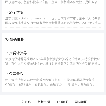
民政府举办、教育部批准成立的一所全日制普通本科院校，是山东省硕
筑总面积93.5万平方米，教学仪器设备总值1.97亿元，总资产50亿余
士学位授予A类立项建设单位。学院前身是始建于1954年的北镇师范学
元（不含附属三甲医院）；有图书馆3座，纸质藏书2
校；1983年更名为滨州师范专科学校；2004年5月，经教育部批准，
济宁学院
改建为滨州学院。2021年1月，学校获批山东省应用型本科高校建设首
济宁学院（Jining University），位于山东省济宁市，是中华人民共和
批支持单位。2021年10月，学校正式成为硕士学位授予单位。截至
国教育部批准设立的一所省属全日制普通本科高等学校。2017年，学
2022年6月，学校校园占地面积131.30万㎡，校舍建筑面积72.2万
校成为省级硕士培育建设单位。济宁学院前身是济宁师范专科学校。济
㎡，教学科研仪器设备总
宁师范专科学校溯源于1951年成立的滕县专区干部文化补习学校，
1971年在济宁师范学校和曲阜师范学院附中的基础上建立，1978年被
站长推荐
国务院批准为全日制普通高等专科学校。1998年7月，济宁教育学院并
入，2000年7月，济宁艺术学校并入。2006年1月，学校迁至曲阜办
学。2007年3月，济宁师范专
房贷计算器
新版房贷计算器采用2025年最新版房贷计算器公式计算,支持按贷款金
额、首付比例及按面积和单价进行购房贷款的计算参考的多功能房贷计
算器,同时支持商业贷款计算器及公积金贷款计算服务,为您购房时计算
贷款利率、首付、月供明细等提供计算参考。
免费音乐
热门音乐特制多站合一音乐搜索解决方案，可搜索试听网易云音乐、
QQ音乐、酷狗音乐、酷我音乐、百度音乐、一听音乐、咪咕音乐、荔
枝FM、蜻蜓FM、喜马拉雅FM等免费音乐。提供用户在线免费下载音
乐。
广告合作
|
版权申明
|
TXT地图
|
网站地图