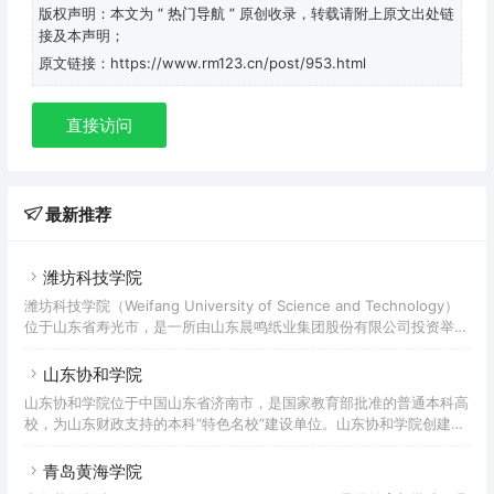
版权声明：本文为
“ 热门导航 ”
原创收录，转载请附上原文出处链
接及本声明；
原文链接：https://www.rm123.cn/post/953.html
直接访问
最新推荐
潍坊科技学院
潍坊科技学院（Weifang University of Science and Technology）
位于山东省寿光市，是一所由山东晨鸣纸业集团股份有限公司投资举
办，并经中华人民共和国教育部批准设立的民办全日制应用型普通本科
高校，是潍坊国家职业教育创新发展试验区试点院校、定向培养直招士
山东协和学院
官试点高校、卓越农林人才教育培养计划改革试点高校。 学校始建于
山东协和学院位于中国山东省济南市，是国家教育部批准的普通本科高
1984年的寿光县成人中等专业学校，先后有寿光师范学校、寿光市教
校，为山东财政支持的本科“特色名校”建设单位。山东协和学院创建于
师进修学校、潍坊广播电视大学寿光分校、齐鲁经济学院等多所学校合
2004年，学校前身为山东中医学院中专部， 2003年经山东省教育厅
批准，筹建济南协和职业技术学院。2004年经山东省人民政府批准，
青岛黄海学院
改建为山东协和职业技术学院。2005年顺利通过国家教育部、卫生部