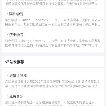
南山职业技术学院；2005年升本并更名为烟台南山学院。2009年具备
省民办高校优质特色发展项目支持计划高校。学校的前身是创建于
学士学位授予权，2015年通过教育部合格评估。2017年被山东省人民
1992年9月的青岛经济技术开发区自立职业高等中学，先后更名为私立
政府确定为硕士学
青岛经济技术开发区职业中等院校、私立青岛远东职业技术专修学院、
滨州学院
民办青岛远东职业技术学院、民办青岛滨海职业学院，2005年3月成立
滨州学院（Binzhou University），位于山东省滨州市，是由山东省人
青岛滨海学院。据2021年7月学校官网显示，学校占地1200余亩，建
民政府举办、教育部批准成立的一所全日制普通本科院校，是山东省硕
筑总面积93.5万平方米，教学仪器设备总值1.97亿元，总资产50亿余
士学位授予A类立项建设单位。学院前身是始建于1954年的北镇师范学
元（不含附属三甲医院）；有图书馆3座，纸质藏书2
校；1983年更名为滨州师范专科学校；2004年5月，经教育部批准，
济宁学院
改建为滨州学院。2021年1月，学校获批山东省应用型本科高校建设首
济宁学院（Jining University），位于山东省济宁市，是中华人民共和
批支持单位。2021年10月，学校正式成为硕士学位授予单位。截至
国教育部批准设立的一所省属全日制普通本科高等学校。2017年，学
2022年6月，学校校园占地面积131.30万㎡，校舍建筑面积72.2万
校成为省级硕士培育建设单位。济宁学院前身是济宁师范专科学校。济
㎡，教学科研仪器设备总
宁师范专科学校溯源于1951年成立的滕县专区干部文化补习学校，
1971年在济宁师范学校和曲阜师范学院附中的基础上建立，1978年被
站长推荐
国务院批准为全日制普通高等专科学校。1998年7月，济宁教育学院并
入，2000年7月，济宁艺术学校并入。2006年1月，学校迁至曲阜办
学。2007年3月，济宁师范专
房贷计算器
新版房贷计算器采用2025年最新版房贷计算器公式计算,支持按贷款金
额、首付比例及按面积和单价进行购房贷款的计算参考的多功能房贷计
算器,同时支持商业贷款计算器及公积金贷款计算服务,为您购房时计算
贷款利率、首付、月供明细等提供计算参考。
免费音乐
热门音乐特制多站合一音乐搜索解决方案，可搜索试听网易云音乐、