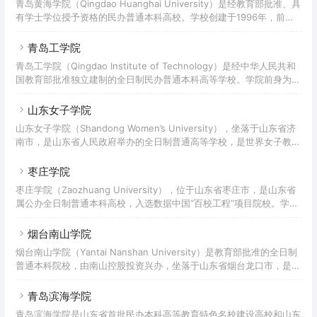
青岛黄海学院（Qingdao Huanghai University）是经教育部批准、具
医学专业教育评估，2008年以“优秀”成绩通过教育部高校人才培养工
有学士学位授予资格的民办普通本科高校。学校创建于1996年，前身
作水平评估，2011年经教育部批准升格为普通本科高校，2014年被山
为山东省经济职工中专学校黄海分校；2003年经山东省人民政府批准
东省教育厅、财政厅评为省财政支持的民办本科教
为普通高等专科学校；2011年经教育部批准升格为普通本科高校。据
青岛工学院
2022年9月学校官网显示，学校占地面积1720亩，建筑面积85.69万平
青岛工学院（Qingdao Institute of Technology）是经中华人民共和
方米，教学科研仪器设备总值1.46亿余元；馆藏图书295万余册，中外
国教育部批准独立建制的全日制民办普通本科高等学校。学院前身为
文期刊830种；有教职工1726人，全日制在校生27000余人；设有10
2005年建校的中国海洋大学青岛学院，是由中国海洋大学申办、新疆
个二级
生产建设兵团下属的青岛伊力特德泰科教投资管理有限公司投资举办的
山东女子学院
独立学院。经教育部批准，学校于2011年转设为独立建制的民办普通
山东女子学院（Shandong Women’s University），坐落于山东省济
本科高校，更名为青岛工学院。截至2021年9月，学校占地面积
南市，是山东省人民政府举办的全日制普通高等学校，是世界女子教育
1046.29亩，建筑面积28.1万平方米；教学、科研设备总价值为
联盟、中国女子高等院校联盟成员单位。 学院前身为1952年创办的山
9737.77万元；图书馆拥有纸
东省妇女干部学校，1987年更名为中国妇女管理干部学院山东分院，
枣庄学院
1995年更名为中华女子学院山东分院。2010年改建为普通本科院校，
枣庄学院（Zaozhuang University），位于山东省枣庄市，是山东省
更名为山东女子学院。截至2021年9月，学校有市中玉函校区和长清大
属公办全日制普通本科高校，入选数据中国“百校工程”项目院校。学校
学科技园校区，总占地面积1100余亩，建筑面积28万平方米；建有实
前身为1971年建立的枣庄市教师进修学校，1984年经山东省人民政府
验(训)室9
批准成立枣庄师范专科学校，2004年5月经教育部批准改建为全日制普
烟台南山学院
通本科院校，更名为枣庄学院。2017年，学校成为省级硕士立项建设
烟台南山学院（Yantai Nanshan University）是教育部批准的全日制
单位。截至2021年12月，学校现有市中、新城两个校区，市中校区占
普通本科院校，由南山控股投资兴办，坐落于山东省烟台龙口市，是山
地1142亩，校舍面积42万平方米；正在建设的新城校区占地1885亩，
东省硕士学位授予立项培育建设单位。学校创于1988年，时名新华职
规划总建筑面积79万平
业高中。1992年更名为龙口市南山职业中等专业学校。1996年更名为
青岛滨海学院
南山职业培训学院。1998年更名为南山职业专修学院。2000年更名为
青岛滨海学院是山东省首批民办本科高等教育特色名校建设高校和山东