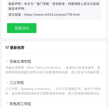
版权声明：本文为
“ 热门导航 ”
原创收录，转载请附上原文出处链
接及本声明；
原文链接：https://www.rm123.cn/post/779.html
直接访问
最新推荐
无锡太湖学院
无锡太湖学院（Wuxi Taihu University），坐落在江苏省无锡市，是
经教育部批准建立的民办全日制普通本科高校，是江苏省与无锡市重点
建设的本科高校，入选教育部-中兴通讯ICT产教融合创新基地合作院
校、中美应用技术教育“双百计划”试点高校、中国产学研合作创新示范
三江学院
基地、全国应用型高校创新创业示范校、江苏省平安校园示范高校，为
三江学院（Sanjiang University），位于江苏省南京市，创办于1992
全国新转设本科高校联盟理事长、全国新建本科院校联盟副理事长、全
年，是经教育部批准的全日制普通本科高校，是江苏省高等教育综合改
国非营利性高校联盟副主席单位。学校前身是2002年成立的江南大学
革实验区、江苏省“建立现代大学制度”项目的试点高校、江苏省硕士学
太湖学院。2011年教育部批准转设为独立
位研究生授权单位建设点。三江学院校名来历可追溯至1902年的“三江
常熟理工学院
师范学堂”。1992年东南大学、南京大学等高校的四位退休和即将退休