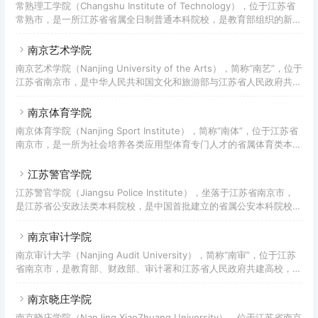
常熟理工学院（Changshu Institute of Technology），位于江苏省
的教授、干部发起并创办“三江大学”，1995年4月由原国家教委批准正
常熟市，是一所江苏省省属全日制普通本科院校，是教育部组织的新一
式建校，2002年2月经国家教育部批准升格为本科高校，定名为“三江
轮本科教学合格评估的首所试点高校、“国家教育体制改革”试点高校、
学院”。2017年，学校
教育部“卓越工程师教育培养计划”试点高校、教育部信息化建设试点高
南京艺术学院
校、“国家级新工科研究与实践项目”入选高校、江苏省首所省市共建试
南京艺术学院（Nanjing University of the Arts），简称“南艺”，位于
点高校。2017年，学校成为江苏省省级硕士立项建设单位。该校前身
江苏省南京市，是中华人民共和国文化和旅游部与江苏省人民政府共建
是创办于1958年的苏州师范专科学校和1984年建校的常熟职业大学，
高校，是江苏省唯一的综合性艺术院校，也是中国独立建制创办最早并
1989年两校合并为常
延续至今的高等艺术学府，中国六大艺术学院之首，艺术学科综合实力
南京体育学院
位居全国第一，入选国家级人才培养模式创新实验区、国家级特色专业
南京体育学院（Nanjing Sport Institute），简称“南体”，位于江苏省
建设项目、教育部“双万计划”、江苏高校文化创意协同创新中心、江苏
南京市，是一所为社会培养各类应用型体育专门人才的省属体育类本科
高校优势学科建设工程、江苏省首批新型重点高端智库，南艺催生了中
院校。2017年，学校成为江苏省省级博士立项建设单位。学校的前身
国最早的艺术学制，开创了中国最
是始建于1956年的南京体育学校，1958年与江苏省体育干部训练班和
江苏警官学院
江苏师范学院体育专修科合并，成立南京体育学院。据2021年4月学校
江苏警官学院（Jiangsu Police Institute），坐落于江苏省南京市，
官网显示，学校占地面积占地640余亩；下设11个单位，开设15个本科
是江苏省公安政法类本科院校，是中国首批建立的省属公安本科院校。
专业；有专任教师422人，有各类在校生7000余人。
学院前身是创办于1949年的南京市公安学校。1953年更名为江苏省公
安学校。1982年更名为江苏公安专科学校。1998年至2000年，江苏省
南京审计学院
人民警察学校、江苏省司法学校先后并入江苏公安专科学校。2002年
南京审计大学（Nanjing Audit University），简称“南审”，位于江苏
学校升格为本科院校，更名为江苏警官学院。2011年被江苏省学位委
省南京市，是教育部、财政部、审计署和江苏省人民政府共建高校，教
员会列为专业学位研究生培养省立项建设单位，2012年起与南京师范
育部“高层次国际化人才培养创新实践项目”基地建设单位。学校起源于
大学、南京工业大学联
1983年创建的南京财贸学院；1987年更名为南京审计学院；2002年南
南京晓庄学院
京金融高等专科学校并入；2013年成为硕士学位授予单位；2015年经
南京晓庄学院（NanJing XiaoZhuang University），位于江苏省南京