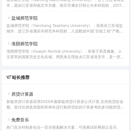
教育部批准更为南京审计大学；2021年获批博士学位授予单位（需加
市，是由江苏省和南京市共建、南京市属全日制公办本科院校，2017
强建设）。 截至2022年5月，南京审计大学占地面积120万平方米，拥
年成为江苏省省级硕士立项建设单位。学校前身是教育家陶行知于
有
1927年创办的晓庄试验乡村师范；2000年3月，原南京师范专科学
盐城师范学院
校、南京教育学院、南京市晓庄师范学校合并组建成为南京晓庄学院；
盐城师范学院（Yancheng Teachers University），坐落在江苏省盐
2014年，南京幼儿高等师范学校并入。截至2022年6月，学校有方
城市，是江苏省属高等师范本科院校，入选数据中国“百校工程”产教融
山、莫愁和晓庄（行知园）三个校区，校园总面积近1500亩；设有15
合项目、教育部新工科研究与实践项目。2017年，学校成为江苏省省
个专业学院，47个本科招生专
级硕士立项建设单位。学校创建于1958年，前身是盐城师范专科学校
淮阴师范学院
和盐城教育学院；2002年国家级重点中专盐城商业学校并入；2013年
淮阴师范学院（Huaiyin Normal University），坐落于风景旖旎、人
该校入选新疆维吾尔自治区“国培计划”项目——农村小学语文教师脱产
文荟萃的国家历史文化名城、周恩来总理故乡江苏省淮安市，是一所以
置换培训项目。截至2022年1月，学校有通榆和新长两个校区，校园占
教师教育为主要特色，具有硕士学位授予权的江苏省属高等学府。
地面积1500亩，校舍
1997年6月19日，学校由创办于1958年的淮阴师范专科学校和创办于
1959年的淮阴教育学院合并组建成立；2000年淮阴师范学校、淮安师
站长推荐
范学校并入。2021年，经国务院学位委员会审议通过，淮阴师范学院
获批硕士学位授予单位。截至2021年10月，学校设有17个二级学院，
72个普高本科专业，2个
房贷计算器
新版房贷计算器采用2025年最新版房贷计算器公式计算,支持按贷款金
额、首付比例及按面积和单价进行购房贷款的计算参考的多功能房贷计
算器,同时支持商业贷款计算器及公积金贷款计算服务,为您购房时计算
贷款利率、首付、月供明细等提供计算参考。
免费音乐
热门音乐特制多站合一音乐搜索解决方案，可搜索试听网易云音乐、