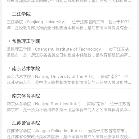
经教育部批准建立的民办全日制普通本科高校，是江苏省与无锡市重点
建设的本科高校，入选教育部-中兴通讯ICT产教融合创新基地合作院
校、中美应用技术教育“双百计划”试点高校、中国产学研合作创新示范
三江学院
基地、全国应用型高校创新创业示范校、江苏省平安校园示范高校，为
三江学院（Sanjiang University），位于江苏省南京市，创办于1992
全国新转设本科高校联盟理事长、全国新建本科院校联盟副理事长、全
年，是经教育部批准的全日制普通本科高校，是江苏省高等教育综合改
国非营利性高校联盟副主席单位。学校前身是2002年成立的江南大学
革实验区、江苏省“建立现代大学制度”项目的试点高校、江苏省硕士学
太湖学院。2011年教育部批准转设为独立
位研究生授权单位建设点。三江学院校名来历可追溯至1902年的“三江
常熟理工学院
师范学堂”。1992年东南大学、南京大学等高校的四位退休和即将退休
常熟理工学院（Changshu Institute of Technology），位于江苏省
的教授、干部发起并创办“三江大学”，1995年4月由原国家教委批准正
常熟市，是一所江苏省省属全日制普通本科院校，是教育部组织的新一
式建校，2002年2月经国家教育部批准升格为本科高校，定名为“三江
轮本科教学合格评估的首所试点高校、“国家教育体制改革”试点高校、
学院”。2017年，学校
教育部“卓越工程师教育培养计划”试点高校、教育部信息化建设试点高
南京艺术学院
校、“国家级新工科研究与实践项目”入选高校、江苏省首所省市共建试
南京艺术学院（Nanjing University of the Arts），简称“南艺”，位于
点高校。2017年，学校成为江苏省省级硕士立项建设单位。该校前身
江苏省南京市，是中华人民共和国文化和旅游部与江苏省人民政府共建
是创办于1958年的苏州师范专科学校和1984年建校的常熟职业大学，
高校，是江苏省唯一的综合性艺术院校，也是中国独立建制创办最早并
1989年两校合并为常
延续至今的高等艺术学府，中国六大艺术学院之首，艺术学科综合实力
南京体育学院
位居全国第一，入选国家级人才培养模式创新实验区、国家级特色专业
南京体育学院（Nanjing Sport Institute），简称“南体”，位于江苏省
建设项目、教育部“双万计划”、江苏高校文化创意协同创新中心、江苏
南京市，是一所为社会培养各类应用型体育专门人才的省属体育类本科
高校优势学科建设工程、江苏省首批新型重点高端智库，南艺催生了中
院校。2017年，学校成为江苏省省级博士立项建设单位。学校的前身
国最早的艺术学制，开创了中国最
是始建于1956年的南京体育学校，1958年与江苏省体育干部训练班和
江苏警官学院
江苏师范学院体育专修科合并，成立南京体育学院。据2021年4月学校
江苏警官学院（Jiangsu Police Institute），坐落于江苏省南京市，
官网显示，学校占地面积占地640余亩；下设11个单位，开设15个本科
是江苏省公安政法类本科院校，是中国首批建立的省属公安本科院校。
专业；有专任教师422人，有各类在校生7000余人。