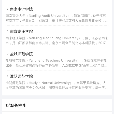
学院前身是创办于1949年的南京市公安学校。1953年更名为江苏省公
安学校。1982年更名为江苏公安专科学校。1998年至2000年，江苏省
南京审计学院
人民警察学校、江苏省司法学校先后并入江苏公安专科学校。2002年
南京审计大学（Nanjing Audit University），简称“南审”，位于江苏
学校升格为本科院校，更名为江苏警官学院。2011年被江苏省学位委
省南京市，是教育部、财政部、审计署和江苏省人民政府共建高校，教
员会列为专业学位研究生培养省立项建设单位，2012年起与南京师范
育部“高层次国际化人才培养创新实践项目”基地建设单位。学校起源于
大学、南京工业大学联
1983年创建的南京财贸学院；1987年更名为南京审计学院；2002年南
南京晓庄学院
京金融高等专科学校并入；2013年成为硕士学位授予单位；2015年经
南京晓庄学院（NanJing XiaoZhuang University），位于江苏省南京
教育部批准更为南京审计大学；2021年获批博士学位授予单位（需加
市，是由江苏省和南京市共建、南京市属全日制公办本科院校，2017
强建设）。 截至2022年5月，南京审计大学占地面积120万平方米，拥
年成为江苏省省级硕士立项建设单位。学校前身是教育家陶行知于
有
1927年创办的晓庄试验乡村师范；2000年3月，原南京师范专科学
盐城师范学院
校、南京教育学院、南京市晓庄师范学校合并组建成为南京晓庄学院；
盐城师范学院（Yancheng Teachers University），坐落在江苏省盐
2014年，南京幼儿高等师范学校并入。截至2022年6月，学校有方
城市，是江苏省属高等师范本科院校，入选数据中国“百校工程”产教融
山、莫愁和晓庄（行知园）三个校区，校园总面积近1500亩；设有15
合项目、教育部新工科研究与实践项目。2017年，学校成为江苏省省
个专业学院，47个本科招生专
级硕士立项建设单位。学校创建于1958年，前身是盐城师范专科学校
淮阴师范学院
和盐城教育学院；2002年国家级重点中专盐城商业学校并入；2013年
淮阴师范学院（Huaiyin Normal University），坐落于风景旖旎、人
该校入选新疆维吾尔自治区“国培计划”项目——农村小学语文教师脱产
文荟萃的国家历史文化名城、周恩来总理故乡江苏省淮安市，是一所以
置换培训项目。截至2022年1月，学校有通榆和新长两个校区，校园占
教师教育为主要特色，具有硕士学位授予权的江苏省属高等学府。
地面积1500亩，校舍
1997年6月19日，学校由创办于1958年的淮阴师范专科学校和创办于
1959年的淮阴教育学院合并组建成立；2000年淮阴师范学校、淮安师
站长推荐
范学校并入。2021年，经国务院学位委员会审议通过，淮阴师范学院
获批硕士学位授予单位。截至2021年10月，学校设有17个二级学院，