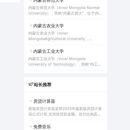
内蒙古师范大学
校，也是“卓越医生教育培养计划”试点高
内蒙古师范大学（Inner Mongolia Normal
校、中西部高校基础能力建设工程高校。
University），简称“内蒙古师大”，位于内蒙
古自治区呼和浩特市，是由内蒙古自治区人
民政府举办的普通高等学校，是中华人民共
内蒙古农业大学
和国成立后党和国家在边疆少数民族地区最
内蒙古农业大学（Inner
早建立的高等学校，自治区重点大学，是具
MongoliaAgricultural University，
有鲜明教师教育和民族教育特色的综合性师
IMAU），简称“内农大”，坐落于内蒙古自治
范大学。学校是国家及自治区环境与可持续
区呼和浩特市，学校是原国家林业局和内蒙
内蒙古工业大学
发展教育培训基地、国家级社会体育指导员
古自治区人民政府共建的一所全日制普通高
培训基地、自治区民族雕塑研究中心、专业
内蒙古工业大学（Inner Mongolia
等学校，是中国首个“雷锋大学”、国家西部
艺术创作基地、人文社科普及基地，是自治
University of Technology），简称“内工
大开发“一省一校”重点支持建设大学、第一
区各类体育专业人才和全国八省区蒙古族体
大”，坐落于内蒙古自治区呼和浩特市，是经
批国家大学生文化素质教育基地、中国政府
育人才、
中华人民共和国教育部批准设立的、由内蒙
奖学金来华留学生接收院校，入选中西部高
古自治区人民政府举办的全日制普通本科高
校基础能力建设工程、国家建设高水平大学
站长推荐
校；入选国家中西部高校基础能力建设工
公派研究生项目、特色重点学科项目、卓越
程、教育部卓越工程师教育培养计划、教育
农林人才教育培养计划。学校由中国农业大
部首批新工科研究与实践项目实施高校、中
学对口支援。
房贷计算器
国政府奖学金来华留学生接收院校。
新版房贷计算器采用2025年最新版房贷计算
器公式计算,支持按贷款金额、首付比例及按
面积和单价进行购房贷款的计算参考的多功
能房贷计算器,同时支持商业贷款计算器及公
免费音乐