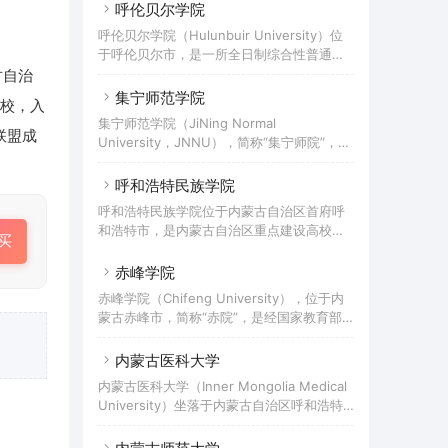
自治区呼和浩特市，是内蒙古自治区人民政
呼伦贝尔学院
基地、包头市示范性创业孵化基地。
府举办的全日制普通高等学校，入选数据中
呼伦贝尔学院（Hulunbuir University）位
国“百校工程”产教融合创新先行先试合作院
于呼伦贝尔市，是一所全日制综合性普通高
校项目、“双万计划”，是中俄经济类大学联
等学校，被内蒙古自治区教育厅、发改委、
古自治
盟、财经一流学科建设联盟成员高校。
财政厅列为转型发展试点高校，入选国家“十
集宁师范学院
校，入
三五”应用型本科产教融合发展工程百所高
集宁师范学院（JiNing Normal
校、教育部首批新工科研究与实践项目。
联盟成
University，JNNU），简称“集宁师院”，坐
落于内蒙古自治区乌兰察布市，是内蒙古自
治区人民政府举办，由自治区和乌兰察布市
呼和浩特民族学院
共建的一所公办全日制普通本科院校、内蒙
呼和浩特民族学院位于内蒙古自治区首府呼
古自治区整体转型发展试点学校。
和浩特市，是内蒙古自治区重点建设高校，
买
内蒙古自治区人民政府和国家民族事务委员
会共建高校。
赤峰学院
赤峰学院（Chifeng University），位于内
蒙古赤峰市，简称“赤院”，是经国家教育部
批准的一所多学科、综合性普通本科高等学
校，入选内蒙古自治区级综合改革试点项
内蒙古医科大学
目，为联合国教科文组织中国创业教育联盟
内蒙古医科大学（Inner Mongolia Medical
理事单位。
University）坐落于内蒙古自治区呼和浩特
市，是内蒙古自治区人民政府、中华人民共
和国国家卫生健康委员会、教育部共建高