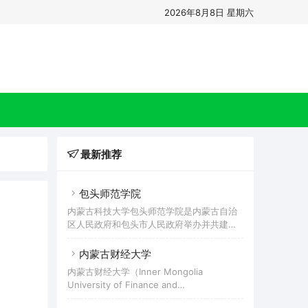
2026年8月8日 星期六
最新推荐
包头师范学院
内蒙古科技大学包头师范学院是内蒙古自治
区人民政府和包头市人民政府举办并共建共
管的公办全日制普通本科高等学校，是内蒙
古自治区本科院校“数字校园标杆学校”建设
内蒙古财经大学
单位、自治区级深化创新创业教育改革示范
内蒙古财经大学（Inner Mongolia
高校、内蒙古自治区社会体育指导员培训基
University of Finance and
地、内蒙古自治区体育行业国家职业资格培
Economics），简称内财大，坐落于内蒙古
训基地、内蒙古足球协会教练员裁判员培训