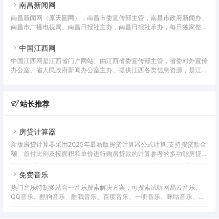
南昌新闻网
南昌新闻网（原天圆网），南昌市委宣传部主管，南昌市政府新闻办、
南昌市广播电视局、南昌日报社主办，南昌日报社承办，每日独家整合
发布南昌广播、电视、报纸等传统媒体的信息资源。
中国江西网
中国江西网是江西省门户网站。由江西省委宣传部主管，省委对外宣传
办公室、省人民政府新闻办公室主办。提供江西各类信息资源，是江西
对外宣传的主要渠道。
站长推荐
房贷计算器
新版房贷计算器采用2025年最新版房贷计算器公式计算,支持按贷款金
额、首付比例及按面积和单价进行购房贷款的计算参考的多功能房贷计
算器,同时支持商业贷款计算器及公积金贷款计算服务,为您购房时计算
贷款利率、首付、月供明细等提供计算参考。
免费音乐
热门音乐特制多站合一音乐搜索解决方案，可搜索试听网易云音乐、
QQ音乐、酷狗音乐、酷我音乐、百度音乐、一听音乐、咪咕音乐、荔
枝FM、蜻蜓FM、喜马拉雅FM等免费音乐。提供用户在线免费下载音
乐。