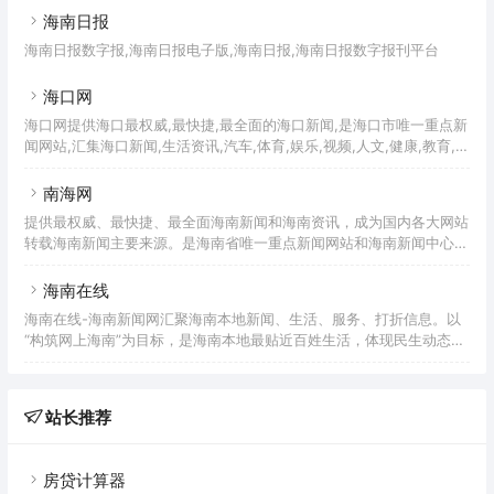
海南日报
海南日报数字报,海南日报电子版,海南日报,海南日报数字报刊平台
海口网
海口网提供海口最权威,最快捷,最全面的海口新闻,是海口市唯一重点新
闻网站,汇集海口新闻,生活资讯,汽车,体育,娱乐,视频,人文,健康,教育,旅
游,,婚庆,美食等为一体的海口权威新闻门户网站，看新闻就上海口网。
南海网
提供最权威、最快捷、最全面海南新闻和海南资讯，成为国内各大网站
转载海南新闻主要来源。是海南省唯一重点新闻网站和海南新闻中心及
海南在线媒体领军网站，也是海南省最具影响力综合门户网站，由海南
日报报业集团主办。
海南在线
海南在线-海南新闻网汇聚海南本地新闻、生活、服务、打折信息。以
“构筑网上海南”为目标，是海南本地最贴近百姓生活，体现民生动态、
传达政府政策、最具影响力的公共网络应用平台。
站长推荐
房贷计算器