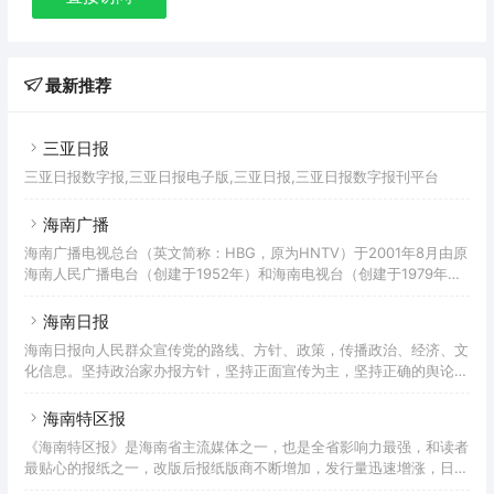
最新推荐
三亚日报
三亚日报数字报,三亚日报电子版,三亚日报,三亚日报数字报刊平台
海南广播
海南广播电视总台（英文简称：HBG，原为HNTV）于2001年8月由原
海南人民广播电台（创建于1952年）和海南电视台（创建于1979年）
合并成立，为省人民政府直属正厅级事业单位。在新闻舆论导向、工作
方针、政策方向等方面接受海南省委宣传部的指导；广播电视行业管理
海南日报
和事业发展由海南省文化广电出版体育厅负责。
海南日报向人民群众宣传党的路线、方针、政策，传播政治、经济、文
化信息。坚持政治家办报方针，坚持正面宣传为主，坚持正确的舆论导
向，为海南的两个文明建设努力创造有利的舆论环境。
海南特区报
《海南特区报》是海南省主流媒体之一，也是全省影响力最强，和读者
最贴心的报纸之一，改版后报纸版商不断增加，发行量迅速增涨，日发
行量已达，按城市人口计算，平均7.6人就拥有一份《海南特区报》。