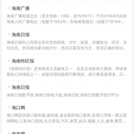
海南广播
海南广播电视总台（英文简称：HBG，原为HNTV）于2001年8月由原
海南人民广播电台（创建于1952年）和海南电视台（创建于1979年）
合并成立，为省人民政府直属正厅级事业单位。在新闻舆论导向、工作
方针、政策方向等方面接受海南省委宣传部的指导；广播电视行业管理
海南日报
和事业发展由海南省文化广电出版体育厅负责。
海南日报向人民群众宣传党的路线、方针、政策，传播政治、经济、文
化信息。坚持政治家办报方针，坚持正面宣传为主，坚持正确的舆论导
向，为海南的两个文明建设努力创造有利的舆论环境。
海南特区报
《海南特区报》是海南省主流媒体之一，也是全省影响力最强，和读者
最贴心的报纸之一，改版后报纸版商不断增加，发行量迅速增涨，日发
行量已达，按城市人口计算，平均7.6人就拥有一份《海南特区报》。
海南日报
海南日报数字报,海南日报电子版,海南日报,海南日报数字报刊平台
海口网
海口网提供海口最权威,最快捷,最全面的海口新闻,是海口市唯一重点新
闻网站,汇集海口新闻,生活资讯,汽车,体育,娱乐,视频,人文,健康,教育,旅
游,,婚庆,美食等为一体的海口权威新闻门户网站，看新闻就上海口网。
南海网