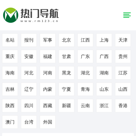
名站
报刊
军事
北京
江西
上海
天津
重庆
安徽
福建
甘肃
广东
广西
贵州
海南
河北
河南
黑龙
湖北
湖南
江苏
吉林
辽宁
内蒙
宁夏
青海
山东
山西
陕西
四川
西藏
新疆
云南
浙江
香港
澳门
台湾
外国