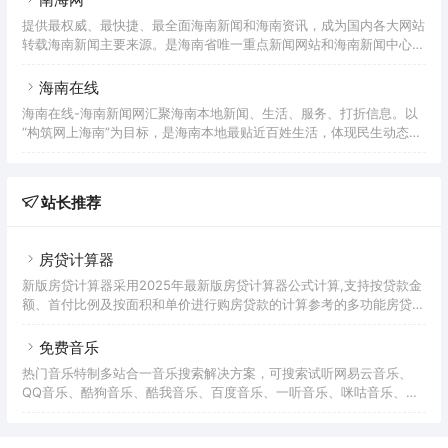
提供最权威、最快捷、最全面海南新闻和海南资讯，成为国内各大网站
转载海南新闻主要来源。是海南省唯一重点新闻网站和海南新闻中心及
海南在线媒体领军网站，也是海南省最具影响力综合门户网站，由海南
日报报业集团主办。
海南在线
海南在线-海南新闻网汇聚海南本地新闻、生活、服务、打折信息。以
“构筑网上海南”为目标，是海南本地最贴近百姓生活，体现民生动态、
传达政府政策、最具影响力的公共网络应用平台。
站长推荐
房贷计算器
新版房贷计算器采用2025年最新版房贷计算器公式计算,支持按贷款金
额、首付比例及按面积和单价进行购房贷款的计算参考的多功能房贷计
算器,同时支持商业贷款计算器及公积金贷款计算服务,为您购房时计算
贷款利率、首付、月供明细等提供计算参考。
免费音乐
热门音乐特制多站合一音乐搜索解决方案，可搜索试听网易云音乐、
QQ音乐、酷狗音乐、酷我音乐、百度音乐、一听音乐、咪咕音乐、荔
枝FM、蜻蜓FM、喜马拉雅FM等免费音乐。提供用户在线免费下载音
乐。