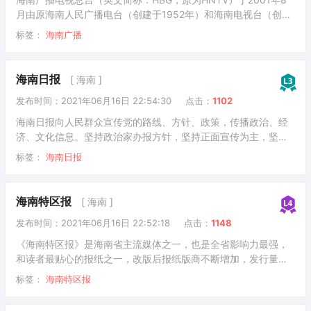
月由原海南人民广播电台（创建于1952年）和海南电视台（创建
于1979年）合并成立，为省人民政府直属正厅级事业单位。在新
标签：
海南广播
闻舆论导向、工作方针、政策方向等方面接受海南省委宣传部的
指导；广播电视行业管理和事业发展由海南省文化广电出版体育
厅负责。
海南日报
[ 海南 ]
发布时间：2021年06月16日 22:54:30
点击：
1102
海南日报向人民群众宣传党的路线、方针、政策，传播政治、经
济、文化信息。坚持政治家办报方针，坚持正面宣传为主，坚持
正确的舆论导向，为海南的两个文明建设努力创造有利的舆论环
标签：
海南日报
境。
海南特区报
[ 海南 ]
发布时间：2021年06月16日 22:52:18
点击：
1148
《海南特区报》是海南省主流媒体之一，也是全省影响力最强，
和读者最贴心的报纸之一，改版后报纸版商不断增加，发行量迅
速增涨，日发行量已达，按城市人口计算，平均7.6人就拥有一份
标签：
海南特区报
《海南特区报》。