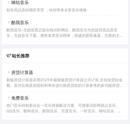
作品。
咪咕音乐
创造高品质的视听享受 ，给你带来全新音乐体验
酷我音乐
酷我音乐-无损音质正版在线试听网站，酷我音乐为您提供高品质音
乐，无损音乐下载，拥有各类音乐榜单，快捷的新歌速递，完善的主题
电台，个性化的歌曲推荐，高品质音乐在线听，好音质，用酷我。
站长推荐
房贷计算器
新版房贷计算器采用2025年最新版房贷计算器公式计算,支持按贷款金
额、首付比例及按面积和单价进行购房贷款的计算参考的多功能房贷计
算器,同时支持商业贷款计算器及公积金贷款计算服务,为您购房时计算
贷款利率、首付、月供明细等提供计算参考。
免费音乐
热门音乐特制多站合一音乐搜索解决方案，可搜索试听网易云音乐、
QQ音乐、酷狗音乐、酷我音乐、百度音乐、一听音乐、咪咕音乐、荔
枝FM、蜻蜓FM、喜马拉雅FM等免费音乐。提供用户在线免费下载音
乐。