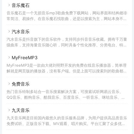
mp3文件，两者也都仅支持对网易云的内容搜索。使用昔枫音乐盒教程
音乐魔石
首次打开昔枫音乐盒后，页面是没有任何的歌曲，也没有任何歌单推
音乐魔石是一个无损音乐mp3歌曲免费下载网站，网站界面和结构都非
荐。需要自己在顶部搜索框搜索歌曲后，将搜索结果点击「+」号添
常简洁、易操作。在音乐魔石找歌曲，还是以搜索为主，网站本身不做
加，列表中才会有你自己的歌单。如果需要下载歌曲，在当前播放歌曲
过多的推荐，只是罗列了部分的新歌榜、飙升榜、抖音热歌榜等。不同
的「音量」按钮后面，有一个「 ↓ 」的符号，点击后就可以到
于其他歌曲下载网站，这里所有的歌曲都会展现多个搜索结果，在里面
汽水音乐
你可以选择自己适合的歌曲结果，比如歌曲大小（决定了音质）、歌曲
汽水音乐是抖音旗下的音乐软件，支持同步抖音音乐收藏。拥有千万量
格式等等，从标准音质到超高音质到可以找到，接近搜索引擎的体验，
级曲库，支持海量音乐随心听，同时具备个性化推荐、分类电台、特色
非常方便。在曲库方面尝试了下，一些小众的歌曲也都能找到。所有的
榜单等功能。汽水音乐在软件支持上也非常全面，支持Android、
歌曲也都提供简单的试听，不过仅限在当前页面。如果要下载歌曲的
iOS、Windows、Macos客户端。与腾讯音乐相比，汽水音乐的曲库
MyFreeMP3
话，
数量略微少了点。与 酷狗概念版 一样，汽水音乐也推出了免费领取
MyFreeMP3是一款由大佬刘明野开发的免费在线音乐播放器，简单理
VIP会员的活动，截止时间目前没有说明。对于白嫖的活动，硬核君肯
解就是网页版的播放器，没有客户端。但是上面可以搜索到的歌曲都是
定不会让大家错过。所以，硬核君特意整理了免费领取（白嫖）的方
可以在线免费试听，也有不少歌单。不过因为某些原因，目前不支持腾
法，一起唱听各种版权音乐吧！领取VIP后，无论是手机还
讯、酷狗、酷我等产品的版权音乐。在MyFreeMP3除了在线听歌外，
免费音乐
你也可以下载，从标准音质到无损音乐，这里都可以下载。
热门音乐特制多站合一音乐搜索解决方案，可搜索试听网易云音乐、
QQ音乐、酷狗音乐、酷我音乐、百度音乐、一听音乐、咪咕音乐、荔
枝FM、蜻蜓FM、喜马拉雅FM等免费音乐。提供用户在线免费下载音
乐。
九天音乐
九天音乐网是目前国内最悠久的音乐服务品牌，为用户提供高品质音乐
免费试听、正版音乐下载、MV观看、唱片购买。平台汇聚了众多优质
音乐人和歌手，拥有流行、民谣、电子、摇滚等十多个流派的原创音乐