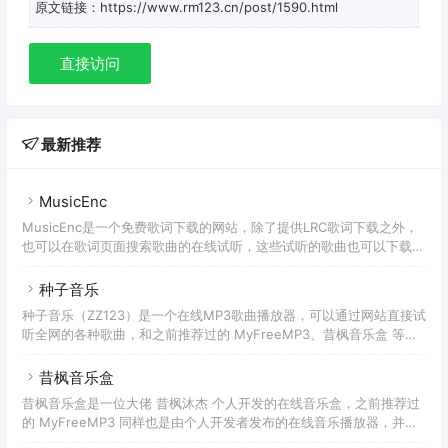
原文链接：https://www.rm123.cn/post/1590.html
直接访问
最新推荐
MusicEnc
MusicEnc是一个免费歌词下载的网站，除了提供LRC歌词下载之外，
也可以在歌词页面搜索歌曲的在线试听，这些试听的歌曲也可以下载，
只不过有一些是完整歌曲，有一部分是简短的试听版本。因为歌词基本
不涉及版权问题，所以这里的歌词可选结果相对会更全面。虽然
种子音乐
MusicEnc的界面是英文，但是整体操作起来很简单，首页只有一个搜
种子音乐（ZZ123）是一个在线MP3歌曲播放器，可以通过网站直接试
索框和最新搜索展示，大部分都是国人在使用。
听全网的各种歌曲，和之前推荐过的 MyFreeMP3、昔枫音乐盒 等网
站类似，无需下载APP软件即可实现在PC网站、手机浏览器播放歌
曲，比较方便。不过作为网页播放器，功能会比软件要少一些，主打的
昔枫音乐盒
还是便捷。种子音乐支持歌单管理、播放历史、收藏、歌曲下载等功
昔枫音乐盒是一位大佬 昔枫沐杰 个人开发的在线音乐盒，之前推荐过
能，但不支持歌单导入、歌单推荐，这样无论是从其他平台迁移到这
的 MyFreeMP3 同样也是由个人开发者发布的在线音乐播放器，并且
边，还是从种子音乐迁移到其他平台的成本增高很多。对比其他音乐网
这两者的相似度非常高，都支持歌曲在线试听，同时也可以下载歌曲的
站，种子音乐的优势并没有突出的地方，而且还有权限限制。不