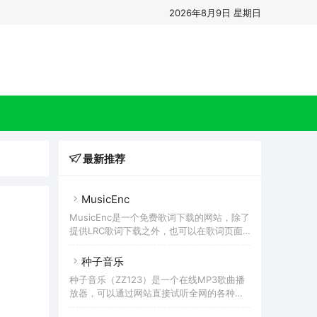
2026年8月9日 星期日
最新推荐
MusicEnc
MusicEnc是一个免费歌词下载的网站，除了
提供LRC歌词下载之外，也可以在歌词页面
搜索歌曲的在线试听，这些试听的歌曲也可
以下载，只不过有一些是完整歌曲，有一部
种子音乐
分是简短的试听版本。因为歌词基本不涉及
种子音乐（ZZ123）是一个在线MP3歌曲播
版权问题，所以这里的歌词可选结果相对会
放器，可以通过网站直接试听全网的各种歌
更全面。虽然MusicEnc的界面是英文，但是
曲，和之前推荐过的 MyFreeMP3、昔枫音
整体操作起来很简单，首页只有一个搜索框