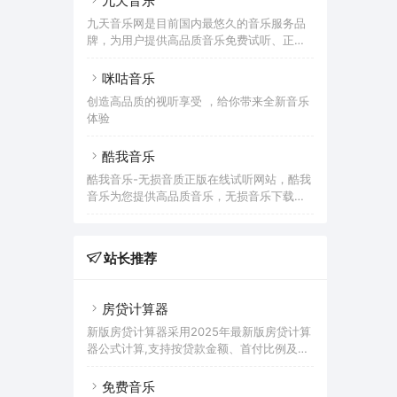
九天音乐
载。
费音乐。提供用户在线免费下载音乐。
九天音乐网是目前国内最悠久的音乐服务品
牌，为用户提供高品质音乐免费试听、正版
音乐下载、MV观看、唱片购买。平台汇聚了
众多优质音乐人和歌手，拥有流行、民谣、
咪咕音乐
电子、摇滚等十多个流派的原创音乐作品。
创造高品质的视听享受 ，给你带来全新音乐
体验
酷我音乐
酷我音乐-无损音质正版在线试听网站，酷我
音乐为您提供高品质音乐，无损音乐下载，
拥有各类音乐榜单，快捷的新歌速递，完善
的主题电台，个性化的歌曲推荐，高品质音
乐在线听，好音质，用酷我。
站长推荐
房贷计算器
新版房贷计算器采用2025年最新版房贷计算
器公式计算,支持按贷款金额、首付比例及按
面积和单价进行购房贷款的计算参考的多功
能房贷计算器,同时支持商业贷款计算器及公
免费音乐