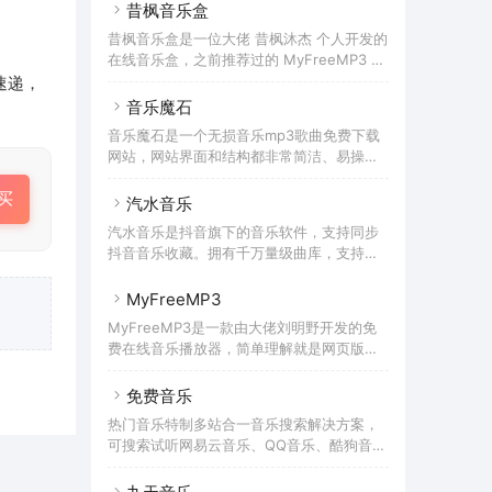
乐盒 等网站类似，无需下载APP软件即可实
昔枫音乐盒
和最新搜索展示，大部分都是国人在使用。
现在PC网站、手机浏览器播放歌曲，比较方
昔枫音乐盒是一位大佬 昔枫沐杰 个人开发的
便。不过作为网页播放器，功能会比软件要
在线音乐盒，之前推荐过的 MyFreeMP3 同
少一些，主打的还是便捷。种子音乐支持歌
样也是由个人开发者发布的在线音乐播放
速递，
单管理、播放历史、收藏、歌曲下载等功
器，并且这两者的相似度非常高，都支持歌
音乐魔石
能，但不支持歌单导入、歌单推荐，这样无
曲在线试听，同时也可以下载歌曲的mp3文
论是从其他平台迁移到这边，还是从种子音
音乐魔石是一个无损音乐mp3歌曲免费下载
件，两者也都仅支持对网易云的内容搜索。
乐迁移到其他平台的成本增高很多。对比其
网站，网站界面和结构都非常简洁、易操
使用昔枫音乐盒教程首次打开昔枫音乐盒
他音乐网站，种子音乐的优势并没有突出的
作。在音乐魔石找歌曲，还是以搜索为主，
后，页面是没有任何的歌曲，也没有任何歌
地方，而且还有权限限制。不
买
网站本身不做过多的推荐，只是罗列了部分
汽水音乐
单推荐。需要自己在顶部搜索框搜索歌曲
的新歌榜、飙升榜、抖音热歌榜等。不同于
后，将搜索结果点击「+」号添加，列表中才
汽水音乐是抖音旗下的音乐软件，支持同步
其他歌曲下载网站，这里所有的歌曲都会展
会有你自己的歌单。如果需要下载歌曲，在
抖音音乐收藏。拥有千万量级曲库，支持海
现多个搜索结果，在里面你可以选择自己适
当前播放歌曲的「音量」按钮后面，有一个
量音乐随心听，同时具备个性化推荐、分类
合的歌曲结果，比如歌曲大小（决定了音
「 ↓ 」的符号，点击后就可以到
电台、特色榜单等功能。汽水音乐在软件支
MyFreeMP3
质）、歌曲格式等等，从标准音质到超高音
持上也非常全面，支持Android、iOS、
质到可以找到，接近搜索引擎的体验，非常
MyFreeMP3是一款由大佬刘明野开发的免
Windows、Macos客户端。与腾讯音乐相
方便。在曲库方面尝试了下，一些小众的歌
费在线音乐播放器，简单理解就是网页版的
比，汽水音乐的曲库数量略微少了点。与 酷
曲也都能找到。所有的歌曲也都提供简单的
播放器，没有客户端。但是上面可以搜索到
狗概念版 一样，汽水音乐也推出了免费领取
试听，不过仅限在当前页面。如果要下载歌
的歌曲都是可以在线免费试听，也有不少歌
免费音乐
VIP会员的活动，截止时间目前没有说明。对
曲的话，
单。不过因为某些原因，目前不支持腾讯、
于白嫖的活动，硬核君肯定不会让大家错
热门音乐特制多站合一音乐搜索解决方案，
酷狗、酷我等产品的版权音乐。在
过。所以，硬核君特意整理了免费领取（白
可搜索试听网易云音乐、QQ音乐、酷狗音
MyFreeMP3除了在线听歌外，你也可以下
嫖）的方法，一起唱听各种版权音乐吧！领
乐、酷我音乐、百度音乐、一听音乐、咪咕
载，从标准音质到无损音乐，这里都可以下
取VIP后，无论是手机还
音乐、荔枝FM、蜻蜓FM、喜马拉雅FM等免