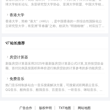
的商学院。香港理工大学是香港历史最悠久的大学之一，可追溯至成立
球大学校长论坛、东亚研究型大学协会、亚洲大学联盟、中国大学校长
于1937年的香港官立高级工业学院，是香港第一所由政府资助、提供
联谊会重要成员，并获AACSB和EQUIS双重认证，是一所世界知名研
工科教育的院校；1947年更名为香港工业专门学院；1
究型大学。该校以科技和商业管理为主、人文及社会科学并重，尤以商
香港大学
科和工科见长，在物理、工程、工商管理、生物科学及生物技术、环境
香港大学，简称 “港大”（HKU），是中国香港的一所综合性国际化公
及可持续发展等领域均取得显著成就。 香港科技大学是香港政府为配
立研究型大学，有亚洲“常春藤”之称。校训为 “明德格物” ，对应拉丁
合1980年代经济结构转型需要而创办的香港第三所大学，也是香港第
文为Sapientia Et Virtus。香港大学奠基于1910年3月16日，次年3月
一所研究型大学。1986年9月，
30日正式注册成立，其前身为香港西医书院，是香港历史最悠久的高
等教育机构。建校初期，香港大学规模极小，自1912年3月11日正式开
站长推荐
学，到1916年12月举行首次毕业典礼，仅有23名毕业生。1948年4月9
日后，学校秩序重建与结构转型并举，步入高速发展的黄金时期。
2021年9月，
房贷计算器
新版房贷计算器采用2025年最新版房贷计算器公式计算,支持按贷款金
额、首付比例及按面积和单价进行购房贷款的计算参考的多功能房贷计
算器,同时支持商业贷款计算器及公积金贷款计算服务,为您购房时计算
贷款利率、首付、月供明细等提供计算参考。
免费音乐
热门音乐特制多站合一音乐搜索解决方案，可搜索试听网易云音乐、
QQ音乐、酷狗音乐、酷我音乐、百度音乐、一听音乐、咪咕音乐、荔
枝FM、蜻蜓FM、喜马拉雅FM等免费音乐。提供用户在线免费下载音
乐。
广告合作
|
版权申明
|
TXT地图
|
网站地图