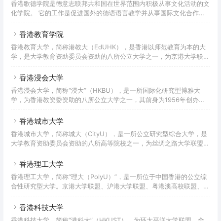
香港歌德学院是德意志联邦共和国在世界范围内积极从事文化活动的文
文学科、工商及管理学科、社会科学学术研究，并发展以博雅教育理念
化学院。 它的工作是促进国外的德语语言教学并从事国际文化合作。
为基础的一流本科教育，课程注重跨学科研习和课外实践，并刻意缩小
除此之外，通过介绍有关德国文化，社会以及政治生活等方面的信息，
办学规模以实行高互动性的小班教学及打造紧密的师生关系。岭
展现一个丰富多彩的德国。建立于1951年的歌德学院发展迅速，已遍
香港教育学院
布78个国家和地区，共有分支机构144个，其中国外分支机构128家。
香港教育大学，简称港教大（EdUHK），是香港以师范教育为本的大
50多年以来，通过歌德学院、歌德中心、阅览室、考试中心和语言学
学，是大学教育资助委员会资助的八所公立大学之一，为京港大学联
习中心组成的网络，它一直在全球从事着以对外文化及教育交流为中心
盟、粤港澳高校联盟、粤港澳高校智慧校园联盟、苏港澳高校合作联
的工作。
盟、沪港大学联盟、东亚教师教育国际联盟成员。香港教育大学可追溯
香港浸会大学
至清中叶1853年成立的圣保罗书院及1881年香港首间师范官立院校。
香港浸会大学，简称“浸大”（HKBU），是一所国际化研究型博雅大
香港教育大学为香港特区政府资助的高等学府，致力培育敏於思考、关
学，为香港教资委资助的八所公立大学之一，其前身为1956年创办的
怀社会及放眼世界的教育工作者及社会领袖，矢志成为教育大学先导，
香港浸会书院，以传媒、文、理、商管、现代中医药研发著名。浸大传
为香港以至亚太地区的教育发展奠定基础，作出贡献。在2018年Q
理学院于2011年荣膺“全球十大新闻学院”，位列亚洲第一。2021年，
香港城市大学
浸大在数据库领域位列世界第11位，在人工智能领域排名香港首位，世
香港城市大学，简称城大（CityU），是一所公立研究型综合大学，是
界第37位。计算机科学领域排名世界第101-125位，研究成果排名全港
大学教育资助委员会资助的八所高等院校之一，为丝绸之路大学联盟、
首位。浸大会计、金融及数学等众多学科亦位列世界200强。浸大工商
粤港澳高校联盟、粤港澳高校智慧校园联盟、京港大学联盟、中俄工科
管理学院从2010年获得AACSB、EQU
大学联盟、沪港大学联盟成员高校，商学院获AACSB和EQUIS双重认
香港理工大学
证，能源与环境学院获得英国CIWEM和IGEM工程师资格。 香港城市
香港理工大学，简称“理大（PolyU）”，是一所位于中国香港的公立综
大学前身是1984年在九龙旺角建立的香港城市理工学院，1995年更名
合性研究型大学。京港大学联盟、沪港大学联盟、粤港澳高校联盟、苏
为香港城市大学并迁往现校址九龙塘，1997年在原威灵顿中学旧址设
港澳高校合作联盟、中欧商校联盟、中俄工科大学联盟、新工科教育国
立九龙湾分校，提供副学士及高级文
际联盟、克林顿全球倡议大学、丝绸之路大学联盟、全球能源互联网大
香港科技大学
学联盟成员，理大工商管理学院是同时具有AACSB、EQUIS双重认证
香港科技大学，简称“港科大”（HKUST），为环太平洋大学联盟、全