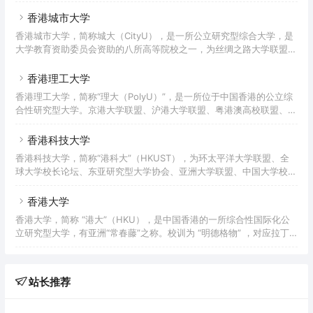
香港浸会书院，以传媒、文、理、商管、现代中医药研发著名。浸大传
为香港以至亚太地区的教育发展奠定基础，作出贡献。在2018年Q
理学院于2011年荣膺“全球十大新闻学院”，位列亚洲第一。2021年，
香港城市大学
浸大在数据库领域位列世界第11位，在人工智能领域排名香港首位，世
香港城市大学，简称城大（CityU），是一所公立研究型综合大学，是
界第37位。计算机科学领域排名世界第101-125位，研究成果排名全港
大学教育资助委员会资助的八所高等院校之一，为丝绸之路大学联盟、
首位。浸大会计、金融及数学等众多学科亦位列世界200强。浸大工商
粤港澳高校联盟、粤港澳高校智慧校园联盟、京港大学联盟、中俄工科
管理学院从2010年获得AACSB、EQU
大学联盟、沪港大学联盟成员高校，商学院获AACSB和EQUIS双重认
香港理工大学
证，能源与环境学院获得英国CIWEM和IGEM工程师资格。 香港城市
香港理工大学，简称“理大（PolyU）”，是一所位于中国香港的公立综
大学前身是1984年在九龙旺角建立的香港城市理工学院，1995年更名
合性研究型大学。京港大学联盟、沪港大学联盟、粤港澳高校联盟、苏
为香港城市大学并迁往现校址九龙塘，1997年在原威灵顿中学旧址设
港澳高校合作联盟、中欧商校联盟、中俄工科大学联盟、新工科教育国
立九龙湾分校，提供副学士及高级文
际联盟、克林顿全球倡议大学、丝绸之路大学联盟、全球能源互联网大
香港科技大学
学联盟成员，理大工商管理学院是同时具有AACSB、EQUIS双重认证
香港科技大学，简称“港科大”（HKUST），为环太平洋大学联盟、全
的商学院。香港理工大学是香港历史最悠久的大学之一，可追溯至成立
球大学校长论坛、东亚研究型大学协会、亚洲大学联盟、中国大学校长
于1937年的香港官立高级工业学院，是香港第一所由政府资助、提供
联谊会重要成员，并获AACSB和EQUIS双重认证，是一所世界知名研
工科教育的院校；1947年更名为香港工业专门学院；1
究型大学。该校以科技和商业管理为主、人文及社会科学并重，尤以商
香港大学
科和工科见长，在物理、工程、工商管理、生物科学及生物技术、环境
香港大学，简称 “港大”（HKU），是中国香港的一所综合性国际化公
及可持续发展等领域均取得显著成就。 香港科技大学是香港政府为配
立研究型大学，有亚洲“常春藤”之称。校训为 “明德格物” ，对应拉丁
合1980年代经济结构转型需要而创办的香港第三所大学，也是香港第
文为Sapientia Et Virtus。香港大学奠基于1910年3月16日，次年3月
一所研究型大学。1986年9月，
30日正式注册成立，其前身为香港西医书院，是香港历史最悠久的高
等教育机构。建校初期，香港大学规模极小，自1912年3月11日正式开
站长推荐
学，到1916年12月举行首次毕业典礼，仅有23名毕业生。1948年4月9
日后，学校秩序重建与结构转型并举，步入高速发展的黄金时期。
2021年9月，