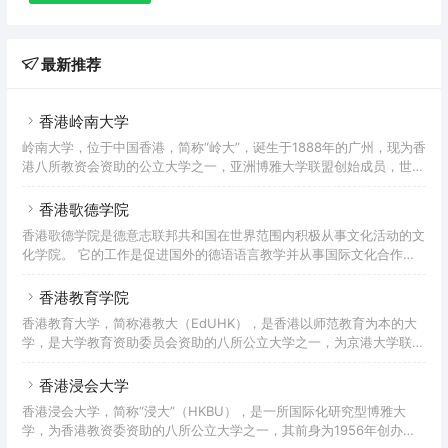
最新推荐
香港岭南大学
岭南大学，位于中国香港，简称“岭大”，诞生于1888年的广州，现为香
港八所教资会资助的公立大学之一，亚洲博雅大学联盟创始成员，世界
博雅院校联盟、京港大学联盟、粤港澳高校联盟、沪港大学联盟成员，
国际高等商学院协会（AACSB）认证会员。岭大奉行博雅教育理念，
香港歌德学院
2015年获《福布斯》评为亚洲十大顶尖博雅大学之一。岭大致力于人
香港歌德学院是德意志联邦共和国在世界范围内积极从事文化活动的文
文学科、工商及管理学科、社会科学学术研究，并发展以博雅教育理念
化学院。 它的工作是促进国外的德语语言教学并从事国际文化合作。
为基础的一流本科教育，课程注重跨学科研习和课外实践，并刻意缩小
除此之外，通过介绍有关德国文化，社会以及政治生活等方面的信息，
办学规模以实行高互动性的小班教学及打造紧密的师生关系。岭
展现一个丰富多彩的德国。建立于1951年的歌德学院发展迅速，已遍
香港教育学院
布78个国家和地区，共有分支机构144个，其中国外分支机构128家。
香港教育大学，简称港教大（EdUHK），是香港以师范教育为本的大
50多年以来，通过歌德学院、歌德中心、阅览室、考试中心和语言学
学，是大学教育资助委员会资助的八所公立大学之一，为京港大学联
习中心组成的网络，它一直在全球从事着以对外文化及教育交流为中心
盟、粤港澳高校联盟、粤港澳高校智慧校园联盟、苏港澳高校合作联
的工作。
盟、沪港大学联盟、东亚教师教育国际联盟成员。香港教育大学可追溯
香港浸会大学
至清中叶1853年成立的圣保罗书院及1881年香港首间师范官立院校。
香港浸会大学，简称“浸大”（HKBU），是一所国际化研究型博雅大
香港教育大学为香港特区政府资助的高等学府，致力培育敏於思考、关
学，为香港教资委资助的八所公立大学之一，其前身为1956年创办的
怀社会及放眼世界的教育工作者及社会领袖，矢志成为教育大学先导，