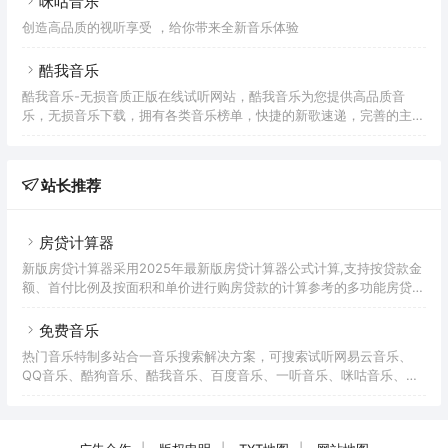
咪咕音乐
创造高品质的视听享受 ，给你带来全新音乐体验
酷我音乐
酷我音乐-无损音质正版在线试听网站，酷我音乐为您提供高品质音
乐，无损音乐下载，拥有各类音乐榜单，快捷的新歌速递，完善的主题
电台，个性化的歌曲推荐，高品质音乐在线听，好音质，用酷我。
站长推荐
房贷计算器
新版房贷计算器采用2025年最新版房贷计算器公式计算,支持按贷款金
额、首付比例及按面积和单价进行购房贷款的计算参考的多功能房贷计
算器,同时支持商业贷款计算器及公积金贷款计算服务,为您购房时计算
贷款利率、首付、月供明细等提供计算参考。
免费音乐
热门音乐特制多站合一音乐搜索解决方案，可搜索试听网易云音乐、
QQ音乐、酷狗音乐、酷我音乐、百度音乐、一听音乐、咪咕音乐、荔
枝FM、蜻蜓FM、喜马拉雅FM等免费音乐。提供用户在线免费下载音
乐。