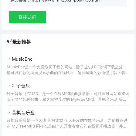
直接访问
最新推荐
MusicEnc
MusicEnc是一个免费歌词下载的网站，除了提供LRC歌词下载之外，
也可以在歌词页面搜索歌曲的在线试听，这些试听的歌曲也可以下载，
只不过有一些是完整歌曲，有一部分是简短的试听版本。因为歌词基本
不涉及版权问题，所以这里的歌词可选结果相对会更全面。虽然
种子音乐
MusicEnc的界面是英文，但是整体操作起来很简单，首页只有一个搜
种子音乐（ZZ123）是一个在线MP3歌曲播放器，可以通过网站直接试
索框和最新搜索展示，大部分都是国人在使用。
听全网的各种歌曲，和之前推荐过的 MyFreeMP3、昔枫音乐盒 等网
站类似，无需下载APP软件即可实现在PC网站、手机浏览器播放歌
曲，比较方便。不过作为网页播放器，功能会比软件要少一些，主打的
昔枫音乐盒
还是便捷。种子音乐支持歌单管理、播放历史、收藏、歌曲下载等功
昔枫音乐盒是一位大佬 昔枫沐杰 个人开发的在线音乐盒，之前推荐过
能，但不支持歌单导入、歌单推荐，这样无论是从其他平台迁移到这
的 MyFreeMP3 同样也是由个人开发者发布的在线音乐播放器，并且
边，还是从种子音乐迁移到其他平台的成本增高很多。对比其他音乐网
这两者的相似度非常高，都支持歌曲在线试听，同时也可以下载歌曲的
站，种子音乐的优势并没有突出的地方，而且还有权限限制。不