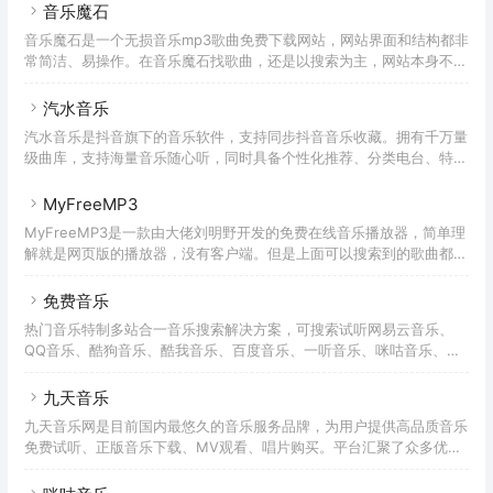
mp3文件，两者也都仅支持对网易云的内容搜索。使用昔枫音乐盒教程
音乐魔石
首次打开昔枫音乐盒后，页面是没有任何的歌曲，也没有任何歌单推
音乐魔石是一个无损音乐mp3歌曲免费下载网站，网站界面和结构都非
荐。需要自己在顶部搜索框搜索歌曲后，将搜索结果点击「+」号添
常简洁、易操作。在音乐魔石找歌曲，还是以搜索为主，网站本身不做
加，列表中才会有你自己的歌单。如果需要下载歌曲，在当前播放歌曲
过多的推荐，只是罗列了部分的新歌榜、飙升榜、抖音热歌榜等。不同
的「音量」按钮后面，有一个「 ↓ 」的符号，点击后就可以到
于其他歌曲下载网站，这里所有的歌曲都会展现多个搜索结果，在里面
汽水音乐
你可以选择自己适合的歌曲结果，比如歌曲大小（决定了音质）、歌曲
汽水音乐是抖音旗下的音乐软件，支持同步抖音音乐收藏。拥有千万量
格式等等，从标准音质到超高音质到可以找到，接近搜索引擎的体验，
级曲库，支持海量音乐随心听，同时具备个性化推荐、分类电台、特色
非常方便。在曲库方面尝试了下，一些小众的歌曲也都能找到。所有的
榜单等功能。汽水音乐在软件支持上也非常全面，支持Android、
歌曲也都提供简单的试听，不过仅限在当前页面。如果要下载歌曲的
iOS、Windows、Macos客户端。与腾讯音乐相比，汽水音乐的曲库
MyFreeMP3
话，
数量略微少了点。与 酷狗概念版 一样，汽水音乐也推出了免费领取
MyFreeMP3是一款由大佬刘明野开发的免费在线音乐播放器，简单理
VIP会员的活动，截止时间目前没有说明。对于白嫖的活动，硬核君肯
解就是网页版的播放器，没有客户端。但是上面可以搜索到的歌曲都是
定不会让大家错过。所以，硬核君特意整理了免费领取（白嫖）的方
可以在线免费试听，也有不少歌单。不过因为某些原因，目前不支持腾
法，一起唱听各种版权音乐吧！领取VIP后，无论是手机还
讯、酷狗、酷我等产品的版权音乐。在MyFreeMP3除了在线听歌外，
免费音乐
你也可以下载，从标准音质到无损音乐，这里都可以下载。
热门音乐特制多站合一音乐搜索解决方案，可搜索试听网易云音乐、
QQ音乐、酷狗音乐、酷我音乐、百度音乐、一听音乐、咪咕音乐、荔
枝FM、蜻蜓FM、喜马拉雅FM等免费音乐。提供用户在线免费下载音
乐。
九天音乐
九天音乐网是目前国内最悠久的音乐服务品牌，为用户提供高品质音乐
免费试听、正版音乐下载、MV观看、唱片购买。平台汇聚了众多优质
音乐人和歌手，拥有流行、民谣、电子、摇滚等十多个流派的原创音乐
作品。