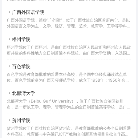
万平方米，教学行政楼面积22.47万平方米；教学仪器设备总值1.92亿
流学科(培养)建设大学。是以工科为主，涵盖理、工、管、文、艺等学
元。现有实验实训室207个，自治区级示范
科协调发展的学科专业体系。也是广西唯一一所设有航空航天本科专业
广西外国语学院
的院校，实行“中央与地方共建，地方管理为主”的管理体制。是中国航
广西外国语学院，简称“广外院”，位于广西壮族自治区首府南宁。是以
天协会理事单位，全国应用技术大学(高校)联盟、CDIO工程教育联盟
外国语言文学为主，文学、经济、管理、艺术、教育学、工学等学科协
成员单位，广西航天学会理事长单位。桂林航天工业学院创建于1979
调发展，以广西民族大学为依托的全日制民办普通本科高校。学校创建
年，前身为桂林市工业经济管理学校，由中华人民共和国(PR
于2004年6月，前身为广西东方外国语职业学院；2011年4月升级为全
梧州学院
日制民办本科大学，更名为广西外国语学院。现有16个系，56个本科
梧州学院位于广西梧州。是由广西壮族自治区人民政府和梧州市人民政
和专科专业，其中语言类专业12个，全日制在校生3万余人(数据截至
府共建的多科性地方全日制普通本科院校。由广西大学资助，入选国家
2021年9月)。是广西外语专业最多、语种最多的高校。南宁五合校区
“百校工程”。梧州学院成立于1985年，前身为广西大学梧州分校。
和空港校区两个校区，总规划面积2500多亩。
2003年10月，原梧州教育学院和原梧州师范学校合并为广西大学梧州
百色学院
分校。2006年2月，教育部批准在广西大学梧州分校的基础上建立梧州
百色学院是教育部批准的普通本科高校，是全国中华经典诵读试点单
学院。2020年3月学校官网显示，学校有北校区、师范校区、东校区三
位。百色学院前身为广西天玺师范学校，成立于1938年；1950年合并
个校区。校园占地1700余亩，全日制在校大学生16970人，国际学生
组建百色师范学院。1958年，广西成立百色学院；1983年5月10日，
188人，教职工1100余人。本科专业51个，
广西右江民族师范学院在百色师范学校的基础上成立。2006年2月批准
北部湾大学
升格为全日制普通本科院校-百色学院。2022年7月学校官网显示，学
北部湾大学（Beibu Gulf University），位于广西壮族自治区钦州
校占地面积1833.22亩，分为东河和毕成两个校区。占地2745亩的白
市，是一所以工学、理学、管理学为主的全日制普通高等学校，是广西
东校区即将建成，建筑面积47.27万平方米，教学科研仪器设备总值
壮族自治区人民政府与国家海洋局共建高校、国家“十三五”规划建设的
2.08亿元。图书馆藏书约130.5
“应用型本科高校”项目单位、教育部学校规划建设发展中心“产教融合
贺州学院
创新实验项目”基地院校、广西新建本科院校整体转型发展试点院校、
贺州学院位于广西壮族自治区贺州市。是教育部批准的公办全日制普通
全国应用技术大学联盟首批理事高校，学校校园为3A级景区。学校前
本科高校，教育部与中兴通讯ICT产教融合创新基地项目首批合作高校
身为始建于1973年的钦州地区师范学校。1982年设立钦州地区教师进