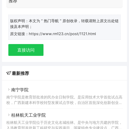
版权声明：本文为
“ 热门导航 ”
原创收录，转载请附上原文出处链
接及本声明；
原文链接：https://www.rm123.cn/post/1121.html
直接访问
最新推荐
南宁学院
南宁学院是教育部批准的民办全日制学院。是应用技术大学首批试点高
校，广西新建本科学校转型发展试点学校，自治区首批深化创新创业教
育改革示范高校，广西应用型本科大学联盟副理事长兼秘书长单位。学
校的前身是中国国民党革命委员会广西壮族自治区委员会于1985年创
桂林航天工业学院
办的邕江大学。2012年，学校升格为本科大学，更名为南宁学院。截
桂林航天工业学院位于历史文化名城桂林。是中央与地方共建的学院，
至2022年7月，学校校园占地面积75.21万平方米，校舍建筑面积46.15
入选教育部首批新工科研究与实践项目，国家特色专业建设点，广西一