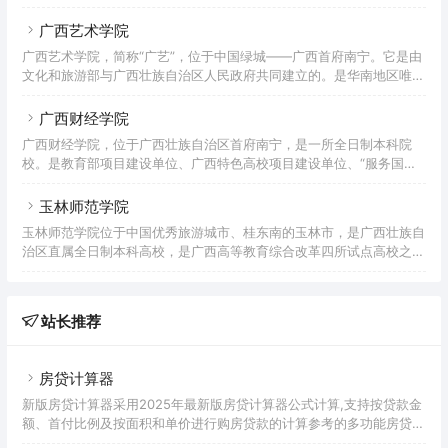
之一，承担教育部“新工科”研究实践项目的高校，中国应用技术大学
修学院，1985年增设广西师范学院钦州
(学院)联盟成员，广西硕士学位授予单位项目建设单位，广西整体转型
广西艺术学院
发展试点高校，广西首批深化创新创业教育改革示范高校之一。贺州学
广西艺术学院，简称“广艺”，位于中国绿城——广西首府南宁。它是由
院的前身是创建于1943年的广西立平乐师范学校。1957年5月，更名
文化和旅游部与广西壮族自治区人民政府共同建立的。是华南地区唯一
为贺县师范学校。1983年7月，更名为梧州地区教师进修学院。1988
的综合性艺术院校，广西一流的学科建设大学。是国家教育部设立的全
年3月，更名为梧州地区教育学院。1994年，梧州师
国31所独立本科艺术院校之一，也是全国6个省(区)的综合性艺术院校
广西财经学院
之一。先后入选全国中西部高校基础能力建设项目、新型工程研究与实
广西财经学院，位于广西壮族自治区首府南宁，是一所全日制本科院
践项目、教育部优秀本科教学评估高校、国家特色专业建设高校。是一
校。是教育部项目建设单位、广西特色高校项目建设单位、“服务国家
所具有广西特色和优势的大学，是广西博士点单位创办的大学。是教育
特需”硕士学位培养单位、中国-东盟财税人才培训中心、全国首批深化
部批准的具有推荐优秀应届毕业生免试攻读硕士学位资格的高校。学
创新创业教育改革示范高校、广西一流学科(培养)建设单位。学院的前
玉林师范学院
身可以追溯到1960年创办的广西商学院和1963年创办的广西财经学
玉林师范学院位于中国优秀旅游城市、桂东南的玉林市，是广西壮族自
校。2004年5月，经教育部批准，广西金融学院与广西商学院合并组建
治区直属全日制本科高校，是广西高等教育综合改革四所试点高校之
广西财经学院。2021年，学校成为硕士学位授予单位。截至2022年6
一。2016年入选全国“百校工程”合作院校，这是教育部的数据。学校的
月，学院拥有相思湖校区、明秀校区、武鸣校区三个校区
前身是创建于1945年的广西玉林师范学校，1952年更名为玉林师范学
校。1958年，升格为广西玉林师范学院。1978年，经国务院批准恢复
站长推荐
玉林师范学院。1994年更名为玉林师范学院。2000年，经教育部批
准，玉林师范学院、玉林教育学院、玉林高等职业技术学院、广西广播
电视大学玉林分校合并升级为玉林师范学院。201
房贷计算器
新版房贷计算器采用2025年最新版房贷计算器公式计算,支持按贷款金
额、首付比例及按面积和单价进行购房贷款的计算参考的多功能房贷计
算器,同时支持商业贷款计算器及公积金贷款计算服务,为您购房时计算