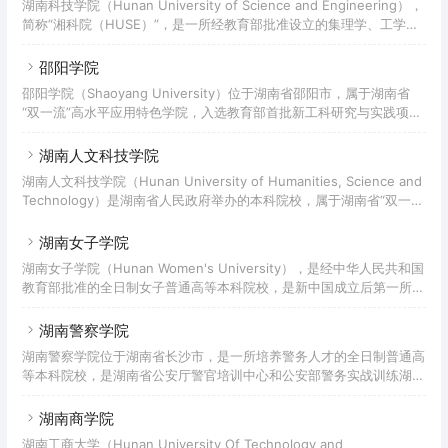
湖南科技学院（Hunan University of Science and Engineering），
权；2021年获批硕士学位授予立项建设单位。截至2022年4月，怀化
简称“湘科院（HUSE）”，是一所经教育部批准设立的集理学、工学、
学院有两个校区，占地1158亩，建筑面积54万平方米；有馆藏图书153
文学、法学、经济学、管理学、教育学、艺术学等八大学科于一体的全
万册，电子图书4
日制普通本科院校，属综合性应用型本科院校，曾被业界誉为“全国师
邵阳学院
范教育改革的旗帜”，为教育部首批“新工科研究与实践”项目入选学
邵阳学院（Shaoyang University）位于湖南省邵阳市，属于湖南省
校。湖南科技学院办学始于1941年，前身为湖南省立第七师范学校，
“双一流”高水平应用特色学院，入选教育部首批新工科研究与实践项
后历经零陵师范学校、零陵师范学院等时期；1971年创办专科教育，并
目，是国家“卓越医生教育培养计划”试点高校、全国毕业生就业典型经
历经零陵地区中
验高校。学校创建于1958年，前身是邵阳师范专科学校，2002年与邵
湖南人文科技学院
阳高等专科学校合并升格为本科层次院校并更为现名。2011年获得工
湖南人文科技学院（Hunan University of Humanities, Science and
程硕士学位招生权（服务国家特殊需求人才培养项目）；2018年7月，
Technology）是湖南省人民政府举办的本科院校，属于湖南省“双一
学校新增为湖南省硕士学位授予单位立项建设单位（第三批）。截至
流”高水平应用特色学院，是教育部“服务国家特殊需求人才培养项目”
2021年5月，学校有李子园、七里坪、
硕士专业学位研究生教育试点高校。湖南人文科技学院始于1978年创
湖南女子学院
立的娄底师范学校，后来随着历史的发展多次变迁；2004年经教育部
湖南女子学院（Hunan Women's University），是经中华人民共和国
批准，学校升格并更名为湖南人文科技学院，成为一所全日制本科普通
教育部批准的全日制女子普通高等本科院校，是新中国成立后第一所公
高校；2010年经国务院学位委员会批准，学校取得硕士学位授予权
办全日制女子普通高校，全国三所独立设置的女子普通本科高校之一，
（服务国
全国妇联与湖南省人民政府共建高校，是世界女子教育联盟成员、中国
湖南警察学院
女子高等院校联盟成员、中国高校众创空间联盟成员。 湖南女子学院
湖南警察学院位于湖南省长沙市，是一所培养警务人才的全日制普通高
前身为创办于1985年的湖南女子职业大学，2010年3月经教育部批准
等本科院校，是湖南省公安厅警官培训中心和公安部警务实战训练湖南
升格为全日制普通本科院校，更名为湖南女子学院，2010年6月加入世
基地。学校前身为1949年9月成立的湖南临时省政府公安厅公安学校，
界女子教育联盟。
先后经历了湖南省公安干部学校、湖南省政法干部学校、湖南省公安学
湖南商学院
校、湖南省人民警察学校、湖南公安专科学校、湖南公安高等专科学校
湖南工商大学（Hunan University Of Technology and