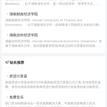
等阶段，历经更名、调整和合并等演进和发展，2010年3月，经教育部
Business），位于湖南省长沙市，是一所以经济学、管理学为主，涵
批准组建湖南警察学院。据2021年7月学校官网显示，学校占地面积
盖经、管、工、理、法、文、艺等学科的省属全日制普通高等学校，入
700余亩，校舍建筑面积25.31万平方米，教学科研仪器
选湖南省2011计划、“十三五”应用型本科产教融合发展工程、湖南省国
湖南财政经济学院
内一流学科建设高校，是教育部本科教学工作水平评估优秀高校、博士
湖南财政经济学院（Hunan University of Finance and
学位授予立项建设单位、中国首批深化创新创业教育改革示范高校、全
Economics），位于湖南省长沙市，由湖南省人民政府主办的全日制
国高校实践育人创新创业基地、全国创新创业典型经验50强高校。学
本科院校，是“大数据国家标准优秀试点单位”、教育部“教育电子政务
校源起于1949年12月成立的长
试点工程单位”。学院起始于1933年创办的厚生会计讲习所，1942年，
湖南涉外经济学院
厚生会计讲习所改名为湖南私立厚生会计补习学校。解放后，厚生会计
湖南涉外经济学院（Hunan International Economics University）坐
补习学校由湖南省人民政府接管，并于1951年更名为湖南厚生会计学
落于湖南省长沙市，是经国家教育部批准成立的民办普通本科院校。学
校，由私立改为公办。此后，相继更名为湖南省财政学校、湖南省财贸
院前身为创建于1997年湘南文理专修学院，于1998年更名为湖南涉外
学校、湖南省财政会计学校、湖
经济学院。2005年，经国家教育部和湖南省人民政府批准，学院升格
为本科院校。据2019年8月学校官网显示，学院校园面积95.60万平方
站长推荐
米，建筑面积48.53万平方米；有教职工1278人，全日制在校生约2.8
万人；设有10个二级学院，开设49个本科专业，14个高职专科专
房贷计算器
新版房贷计算器采用2025年最新版房贷计算器公式计算,支持按贷款金
额、首付比例及按面积和单价进行购房贷款的计算参考的多功能房贷计
算器,同时支持商业贷款计算器及公积金贷款计算服务,为您购房时计算
贷款利率、首付、月供明细等提供计算参考。
免费音乐
热门音乐特制多站合一音乐搜索解决方案，可搜索试听网易云音乐、