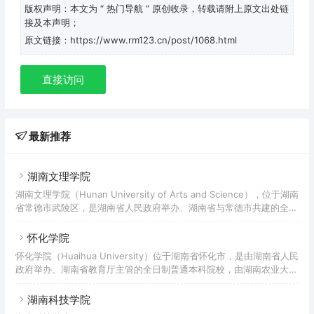
版权声明：本文为
“ 热门导航 ”
原创收录，转载请附上原文出处链
接及本声明；
原文链接：https://www.rm123.cn/post/1068.html
直接访问
最新推荐
湖南文理学院
湖南文理学院（Hunan University of Arts and Science），位于湖南
省常德市武陵区，是湖南省人民政府举办、湖南省与常德市共建的全日
制普通高等学校，属于湖南省“双一流”高水平应用特色学院，入选“湖
南省2011计划”，是国家“十三五”应用型本科产教融合发展工程规划高
怀化学院
校，国家大学生文化素质教育基地。湖南文理学院的高等教育办学始于
怀化学院（Huaihua University）位于湖南省怀化市，是由湖南省人民
1958年建立的常德师范高等专科学校，先后汇聚了常德高等专科学
政府举办、湖南省教育厅主管的全日制普通本科院校，由湖南农业大学
校、湖南农学院常德分院、常德教育学院、常德市城乡建设职业技术学
对口支援。 怀化学院前身为1958年创办的黔阳师范专科学校，历经怀
校、常德艺术学校各自的
化师范专科学校、怀化师范高等专科学校等阶段；2002年，学校升格
湖南科技学院
为全日制普通本科院校，更名为怀化学院；2004年获得学士学位授予