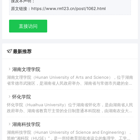
接及本声明；
原文链接：https://www.rm123.cn/post/1062.html
直接访问
最新推荐
湖南文理学院
湖南文理学院（Hunan University of Arts and Science），位于湖南
省常德市武陵区，是湖南省人民政府举办、湖南省与常德市共建的全日
制普通高等学校，属于湖南省“双一流”高水平应用特色学院，入选“湖
南省2011计划”，是国家“十三五”应用型本科产教融合发展工程规划高
怀化学院
校，国家大学生文化素质教育基地。湖南文理学院的高等教育办学始于
怀化学院（Huaihua University）位于湖南省怀化市，是由湖南省人民
1958年建立的常德师范高等专科学校，先后汇聚了常德高等专科学
政府举办、湖南省教育厅主管的全日制普通本科院校，由湖南农业大学
校、湖南农学院常德分院、常德教育学院、常德市城乡建设职业技术学
对口支援。 怀化学院前身为1958年创办的黔阳师范专科学校，历经怀
校、常德艺术学校各自的
化师范专科学校、怀化师范高等专科学校等阶段；2002年，学校升格
湖南科技学院
为全日制普通本科院校，更名为怀化学院；2004年获得学士学位授予
湖南科技学院（Hunan University of Science and Engineering），
权；2021年获批硕士学位授予立项建设单位。截至2022年4月，怀化
简称“湘科院（HUSE）”，是一所经教育部批准设立的集理学、工学、