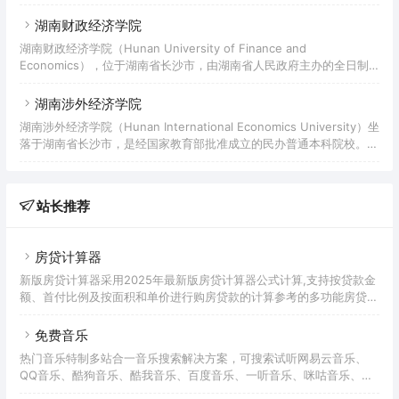
盖经、管、工、理、法、文、艺等学科的省属全日制普通高等学校，入
700余亩，校舍建筑面积25.31万平方米，教学科研仪器
选湖南省2011计划、“十三五”应用型本科产教融合发展工程、湖南省国
湖南财政经济学院
内一流学科建设高校，是教育部本科教学工作水平评估优秀高校、博士
湖南财政经济学院（Hunan University of Finance and
学位授予立项建设单位、中国首批深化创新创业教育改革示范高校、全
Economics），位于湖南省长沙市，由湖南省人民政府主办的全日制
国高校实践育人创新创业基地、全国创新创业典型经验50强高校。学
本科院校，是“大数据国家标准优秀试点单位”、教育部“教育电子政务
校源起于1949年12月成立的长
试点工程单位”。学院起始于1933年创办的厚生会计讲习所，1942年，
湖南涉外经济学院
厚生会计讲习所改名为湖南私立厚生会计补习学校。解放后，厚生会计
湖南涉外经济学院（Hunan International Economics University）坐
补习学校由湖南省人民政府接管，并于1951年更名为湖南厚生会计学
落于湖南省长沙市，是经国家教育部批准成立的民办普通本科院校。学
校，由私立改为公办。此后，相继更名为湖南省财政学校、湖南省财贸
院前身为创建于1997年湘南文理专修学院，于1998年更名为湖南涉外
学校、湖南省财政会计学校、湖
经济学院。2005年，经国家教育部和湖南省人民政府批准，学院升格
为本科院校。据2019年8月学校官网显示，学院校园面积95.60万平方
站长推荐
米，建筑面积48.53万平方米；有教职工1278人，全日制在校生约2.8
万人；设有10个二级学院，开设49个本科专业，14个高职专科专
房贷计算器
新版房贷计算器采用2025年最新版房贷计算器公式计算,支持按贷款金
额、首付比例及按面积和单价进行购房贷款的计算参考的多功能房贷计
算器,同时支持商业贷款计算器及公积金贷款计算服务,为您购房时计算
贷款利率、首付、月供明细等提供计算参考。
免费音乐
热门音乐特制多站合一音乐搜索解决方案，可搜索试听网易云音乐、
QQ音乐、酷狗音乐、酷我音乐、百度音乐、一听音乐、咪咕音乐、荔
枝FM、蜻蜓FM、喜马拉雅FM等免费音乐。提供用户在线免费下载音