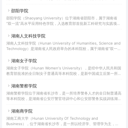
学院有两个校区，占地1158亩，建筑面积54万平方米；有馆藏图书153
文学、法学、经济学、管理学、教育学、艺术学等八大学科于一体的全
万册，电子图书4
日制普通本科院校，属综合性应用型本科院校，曾被业界誉为“全国师
邵阳学院
范教育改革的旗帜”，为教育部首批“新工科研究与实践”项目入选学
邵阳学院（Shaoyang University）位于湖南省邵阳市，属于湖南省
校。湖南科技学院办学始于1941年，前身为湖南省立第七师范学校，
“双一流”高水平应用特色学院，入选教育部首批新工科研究与实践项
后历经零陵师范学校、零陵师范学院等时期；1971年创办专科教育，并
目，是国家“卓越医生教育培养计划”试点高校、全国毕业生就业典型经
历经零陵地区中
验高校。学校创建于1958年，前身是邵阳师范专科学校，2002年与邵
湖南人文科技学院
阳高等专科学校合并升格为本科层次院校并更为现名。2011年获得工
湖南人文科技学院（Hunan University of Humanities, Science and
程硕士学位招生权（服务国家特殊需求人才培养项目）；2018年7月，
Technology）是湖南省人民政府举办的本科院校，属于湖南省“双一
学校新增为湖南省硕士学位授予单位立项建设单位（第三批）。截至
流”高水平应用特色学院，是教育部“服务国家特殊需求人才培养项目”
2021年5月，学校有李子园、七里坪、
硕士专业学位研究生教育试点高校。湖南人文科技学院始于1978年创
湖南女子学院
立的娄底师范学校，后来随着历史的发展多次变迁；2004年经教育部
湖南女子学院（Hunan Women's University），是经中华人民共和国
批准，学校升格并更名为湖南人文科技学院，成为一所全日制本科普通
教育部批准的全日制女子普通高等本科院校，是新中国成立后第一所公
高校；2010年经国务院学位委员会批准，学校取得硕士学位授予权
办全日制女子普通高校，全国三所独立设置的女子普通本科高校之一，
（服务国
全国妇联与湖南省人民政府共建高校，是世界女子教育联盟成员、中国
湖南警察学院
女子高等院校联盟成员、中国高校众创空间联盟成员。 湖南女子学院
湖南警察学院位于湖南省长沙市，是一所培养警务人才的全日制普通高
前身为创办于1985年的湖南女子职业大学，2010年3月经教育部批准
等本科院校，是湖南省公安厅警官培训中心和公安部警务实战训练湖南
升格为全日制普通本科院校，更名为湖南女子学院，2010年6月加入世
基地。学校前身为1949年9月成立的湖南临时省政府公安厅公安学校，
界女子教育联盟。
先后经历了湖南省公安干部学校、湖南省政法干部学校、湖南省公安学
湖南商学院
校、湖南省人民警察学校、湖南公安专科学校、湖南公安高等专科学校
湖南工商大学（Hunan University Of Technology and
等阶段，历经更名、调整和合并等演进和发展，2010年3月，经教育部
Business），位于湖南省长沙市，是一所以经济学、管理学为主，涵
批准组建湖南警察学院。据2021年7月学校官网显示，学校占地面积