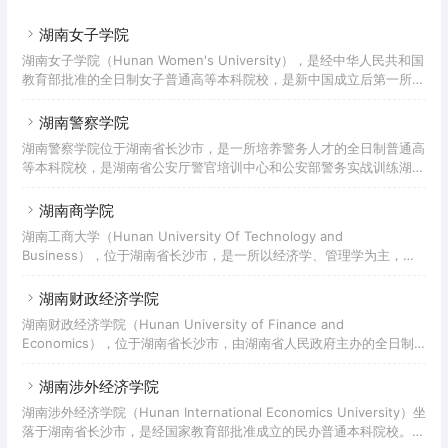
流”高水平应用特色学院，是教育部“服务国家特殊需求人才培养项目”
2021年5月，学校有李子园、七里坪、
硕士专业学位研究生教育试点高校。湖南人文科技学院始于1978年创
湖南女子学院
立的娄底师范学校，后来随着历史的发展多次变迁；2004年经教育部
湖南女子学院（Hunan Women's University），是经中华人民共和国
批准，学校升格并更名为湖南人文科技学院，成为一所全日制本科普通
教育部批准的全日制女子普通高等本科院校，是新中国成立后第一所公
高校；2010年经国务院学位委员会批准，学校取得硕士学位授予权
办全日制女子普通高校，全国三所独立设置的女子普通本科高校之一，
（服务国
全国妇联与湖南省人民政府共建高校，是世界女子教育联盟成员、中国
湖南警察学院
女子高等院校联盟成员、中国高校众创空间联盟成员。 湖南女子学院
湖南警察学院位于湖南省长沙市，是一所培养警务人才的全日制普通高
前身为创办于1985年的湖南女子职业大学，2010年3月经教育部批准
等本科院校，是湖南省公安厅警官培训中心和公安部警务实战训练湖南
升格为全日制普通本科院校，更名为湖南女子学院，2010年6月加入世
基地。学校前身为1949年9月成立的湖南临时省政府公安厅公安学校，
界女子教育联盟。
先后经历了湖南省公安干部学校、湖南省政法干部学校、湖南省公安学
湖南商学院
校、湖南省人民警察学校、湖南公安专科学校、湖南公安高等专科学校
湖南工商大学（Hunan University Of Technology and
等阶段，历经更名、调整和合并等演进和发展，2010年3月，经教育部
Business），位于湖南省长沙市，是一所以经济学、管理学为主，涵
批准组建湖南警察学院。据2021年7月学校官网显示，学校占地面积
盖经、管、工、理、法、文、艺等学科的省属全日制普通高等学校，入
700余亩，校舍建筑面积25.31万平方米，教学科研仪器
选湖南省2011计划、“十三五”应用型本科产教融合发展工程、湖南省国
湖南财政经济学院
内一流学科建设高校，是教育部本科教学工作水平评估优秀高校、博士
湖南财政经济学院（Hunan University of Finance and
学位授予立项建设单位、中国首批深化创新创业教育改革示范高校、全
Economics），位于湖南省长沙市，由湖南省人民政府主办的全日制
国高校实践育人创新创业基地、全国创新创业典型经验50强高校。学
本科院校，是“大数据国家标准优秀试点单位”、教育部“教育电子政务
校源起于1949年12月成立的长
试点工程单位”。学院起始于1933年创办的厚生会计讲习所，1942年，
湖南涉外经济学院
厚生会计讲习所改名为湖南私立厚生会计补习学校。解放后，厚生会计
湖南涉外经济学院（Hunan International Economics University）坐
补习学校由湖南省人民政府接管，并于1951年更名为湖南厚生会计学
落于湖南省长沙市，是经国家教育部批准成立的民办普通本科院校。学
校，由私立改为公办。此后，相继更名为湖南省财政学校、湖南省财贸