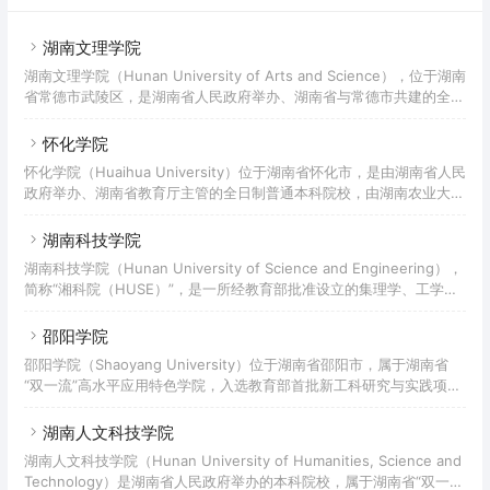
湖南文理学院
湖南文理学院（Hunan University of Arts and Science），位于湖南
省常德市武陵区，是湖南省人民政府举办、湖南省与常德市共建的全日
制普通高等学校，属于湖南省“双一流”高水平应用特色学院，入选“湖
南省2011计划”，是国家“十三五”应用型本科产教融合发展工程规划高
怀化学院
校，国家大学生文化素质教育基地。湖南文理学院的高等教育办学始于
怀化学院（Huaihua University）位于湖南省怀化市，是由湖南省人民
1958年建立的常德师范高等专科学校，先后汇聚了常德高等专科学
政府举办、湖南省教育厅主管的全日制普通本科院校，由湖南农业大学
校、湖南农学院常德分院、常德教育学院、常德市城乡建设职业技术学
对口支援。 怀化学院前身为1958年创办的黔阳师范专科学校，历经怀
校、常德艺术学校各自的
化师范专科学校、怀化师范高等专科学校等阶段；2002年，学校升格
湖南科技学院
为全日制普通本科院校，更名为怀化学院；2004年获得学士学位授予
湖南科技学院（Hunan University of Science and Engineering），
权；2021年获批硕士学位授予立项建设单位。截至2022年4月，怀化
简称“湘科院（HUSE）”，是一所经教育部批准设立的集理学、工学、
学院有两个校区，占地1158亩，建筑面积54万平方米；有馆藏图书153
文学、法学、经济学、管理学、教育学、艺术学等八大学科于一体的全
万册，电子图书4
日制普通本科院校，属综合性应用型本科院校，曾被业界誉为“全国师
邵阳学院
范教育改革的旗帜”，为教育部首批“新工科研究与实践”项目入选学
邵阳学院（Shaoyang University）位于湖南省邵阳市，属于湖南省
校。湖南科技学院办学始于1941年，前身为湖南省立第七师范学校，
“双一流”高水平应用特色学院，入选教育部首批新工科研究与实践项
后历经零陵师范学校、零陵师范学院等时期；1971年创办专科教育，并
目，是国家“卓越医生教育培养计划”试点高校、全国毕业生就业典型经
历经零陵地区中
验高校。学校创建于1958年，前身是邵阳师范专科学校，2002年与邵
湖南人文科技学院
阳高等专科学校合并升格为本科层次院校并更为现名。2011年获得工
湖南人文科技学院（Hunan University of Humanities, Science and
程硕士学位招生权（服务国家特殊需求人才培养项目）；2018年7月，
Technology）是湖南省人民政府举办的本科院校，属于湖南省“双一
学校新增为湖南省硕士学位授予单位立项建设单位（第三批）。截至