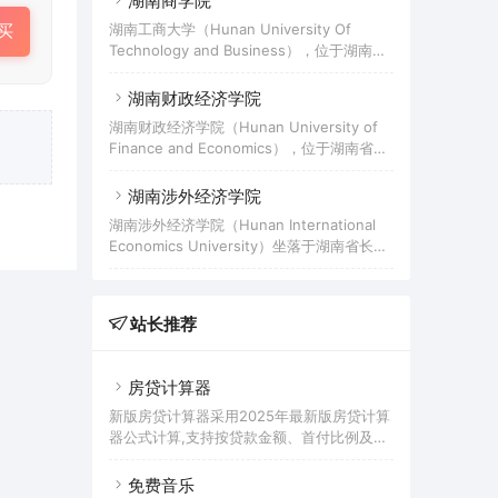
湖南商学院
员。 湖南女子学院前身为创办于1985年的湖
立的湖南临时省政府公安厅公安学校，先后
南女子职业大学，2010年3月经教育部批准
湖南工商大学（Hunan University Of
买
经历了湖南省公安干部学校、湖南省政法干
升格为全日制普通本科院校，更名为湖南女
Technology and Business），位于湖南省
部学校、湖南省公安学校、湖南省人民警察
子学院，2010年6月加入世界女子教育联
长沙市，是一所以经济学、管理学为主，涵
学校、湖南公安专科学校、湖南公安高等专
盟。
盖经、管、工、理、法、文、艺等学科的省
湖南财政经济学院
科学校等阶段，历经更名、调整和合并等演
属全日制普通高等学校，入选湖南省2011计
进和发展，2010年3月，经教育部批准组建
湖南财政经济学院（Hunan University of
划、“十三五”应用型本科产教融合发展工
湖南警察学院。据2021年7月学校官网显
Finance and Economics），位于湖南省长
程、湖南省国内一流学科建设高校，是教育
示，学校占地面积700余亩，校舍建筑面积
沙市，由湖南省人民政府主办的全日制本科
部本科教学工作水平评估优秀高校、博士学
25.31万平方米，教学科研仪器
院校，是“大数据国家标准优秀试点单位”、
湖南涉外经济学院
位授予立项建设单位、中国首批深化创新创
教育部“教育电子政务试点工程单位”。学院
业教育改革示范高校、全国高校实践育人创
湖南涉外经济学院（Hunan International
起始于1933年创办的厚生会计讲习所，1942
新创业基地、全国创新创业典型经验50强高
Economics University）坐落于湖南省长沙
年，厚生会计讲习所改名为湖南私立厚生会
校。学校源起于1949年12月成立的长
市，是经国家教育部批准成立的民办普通本
计补习学校。解放后，厚生会计补习学校由
科院校。学院前身为创建于1997年湘南文理
湖南省人民政府接管，并于1951年更名为湖
专修学院，于1998年更名为湖南涉外经济学
南厚生会计学校，由私立改为公办。此后，
站长推荐
院。2005年，经国家教育部和湖南省人民政
相继更名为湖南省财政学校、湖南省财贸学
府批准，学院升格为本科院校。据2019年8
校、湖南省财政会计学校、湖
月学校官网显示，学院校园面积95.60万平
房贷计算器
方米，建筑面积48.53万平方米；有教职工
1278人，全日制在校生约2.8万人；设有10
新版房贷计算器采用2025年最新版房贷计算
个二级学院，开设49个本科专业，14个高职
器公式计算,支持按贷款金额、首付比例及按
专科专
面积和单价进行购房贷款的计算参考的多功
能房贷计算器,同时支持商业贷款计算器及公
免费音乐