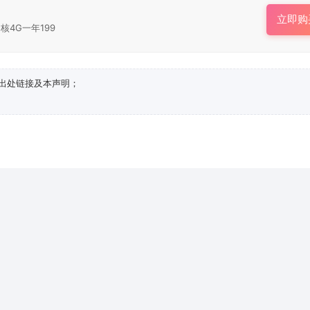
立即购
核4G一年199
出处链接及本声明；