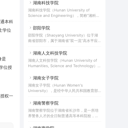
南农业大学对口支援。 怀化学院前身为1958
湖南科技学院
始于1958年建立的常德师范高等专科学校，
年创办的黔阳师范专科学校，历经怀化师范
先后汇聚了常德高等专科学校、湖南农学院
湖南科技学院（Hunan University of
专科学校、怀化师范高等专科学校等阶段；
常德分院、常德教育学院、常德市城乡建设
Science and Engineering），简称“湘科院
2002年，学校升格为全日制普通本科院校，
职业技术学校、常德艺术学校各自的
（HUSE）”，是一所经教育部批准设立的集
普通本科
更名为怀化学院；2004年获得学士学位授予
理学、工学、文学、法学、经济学、管理
邵阳学院
权；2021年获批硕士学位授予立项建设单
士学位
学、教育学、艺术学等八大学科于一体的全
位。截至2022年4月，怀化学院有两个校
邵阳学院（Shaoyang University）位于湖
日制普通本科院校，属综合性应用型本科院
区，占地1158亩，建筑面积54万平方米；有
南省邵阳市，属于湖南省“双一流”高水平应
校，曾被业界誉为“全国师范教育改革的旗
馆藏图书153万册，电子图书4
用特色学院，入选教育部首批新工科研究与
帜”，为教育部首批“新工科研究与实践”项目
实践项目，是国家“卓越医生教育培养计划”
湖南人文科技学院
入选学校。湖南科技学院办学始于1941年，
试点高校、全国毕业生就业典型经验高校。
身是
前身为湖南省立第七师范学校，后历经零陵
湖南人文科技学院（Hunan University of
学校创建于1958年，前身是邵阳师范专科学
师范学校、零陵师范学院等时期；1971年创
Humanities, Science and Technology）是
士学位授
校，2002年与邵阳高等专科学校合并升格为
办专科教育，并历经零陵地区中
湖南省人民政府举办的本科院校，属于湖南
本科层次院校并更为现名。2011年获得工程
省“双一流”高水平应用特色学院，是教育部
湖南女子学院
硕士学位招生权（服务国家特殊需求人才培
“服务国家特殊需求人才培养项目”硕士专业
养项目）；2018年7月，学校新增为湖南省
湖南女子学院（Hunan Women's
学位研究生教育试点高校。湖南人文科技学
硕士学位授予单位立项建设单位（第三
University），是经中华人民共和国教育部
院始于1978年创立的娄底师范学校，后来随
批）。截至2021年5月，学校有李子园、七
位授权一
批准的全日制女子普通高等本科院校，是新
着历史的发展多次变迁；2004年经教育部批
里坪、
中国成立后第一所公办全日制女子普通高
湖南警察学院
准，学校升格并更名为湖南人文科技学院，
校，全国三所独立设置的女子普通本科高校
成为一所全日制本科普通高校；2010年经国
湖南警察学院位于湖南省长沙市，是一所培
之一，全国妇联与湖南省人民政府共建高
务院学位委员会批准，学校取得硕士学位授
养警务人才的全日制普通高等本科院校，是
校，是世界女子教育联盟成员、中国女子高
予权（服务国
湖南省公安厅警官培训中心和公安部警务实
等院校联盟成员、中国高校众创空间联盟成
战训练湖南基地。学校前身为1949年9月成