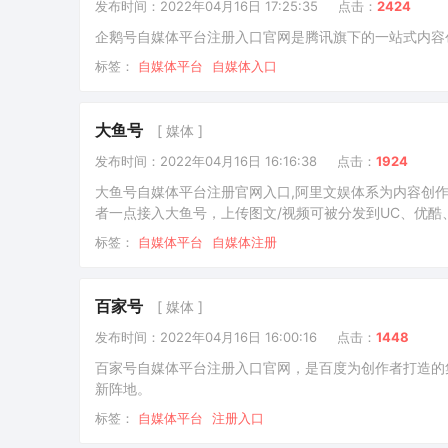
发布时间：2022年04月16日 17:25:35
点击：
2424
企鹅号自媒体平台注册入口官网是腾讯旗下的一站式内容
标签：
自媒体平台
自媒体入口
大鱼号
[ 媒体 ]
发布时间：2022年04月16日 16:16:38
点击：
1924
大鱼号自媒体平台注册官网入口,阿里文娱体系为内容创
者一点接入大鱼号，上传图文/视频可被分发到UC、优酷
标签：
自媒体平台
自媒体注册
百家号
[ 媒体 ]
发布时间：2022年04月16日 16:00:16
点击：
1448
百家号自媒体平台注册入口官网，是百度为创作者打造的
新阵地。
标签：
自媒体平台
注册入口