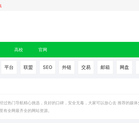
集
高校
官网
平台
联盟
SEO
外链
交易
邮箱
网盘
经过热门导航精心挑选，良好的口碑，安全无毒，大家可以放心去 推荐的媒体
里有全网最齐全的网站资源。