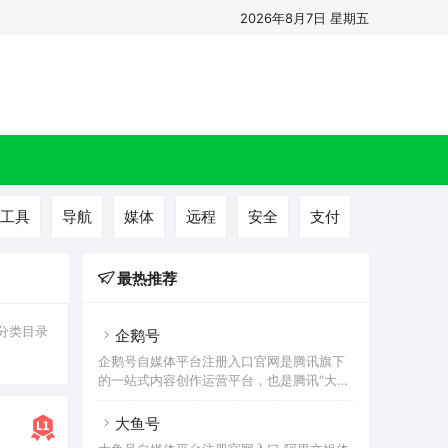
2026年8月7日 星期五
工具
导航
媒体
远程
安全
支付
最热推荐
分类目录
企鹅号
企鹅号自媒体平台注册入口官网是腾讯旗下
的一站式内容创作运营平台，也是腾讯“大内
容”生态的重要入口。
大鱼号