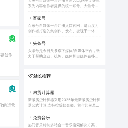
大鱼号自媒体平台注册官网入口,阿里文娱体
系为内容创作者提供的统一账号。大鱼号实
现了阿里文娱体系一点接入，多点分发。内
容创作者一点接入大鱼号，上传图文/视频可
百家号
被分发到UC、优酷、土豆、淘系客户端，未
百家号自媒体平台注册入口官网，是百度为
来还会扩展到豌豆荚、神马搜索、PP助手
创作者打造的集创作、发布、变现于一体的
等。
内容创作平台，也是众多企业号实现营销转
化的运营新阵地。
头条号
头条号是今日头条旗下媒体/自媒体平台，致
内容创作
力于帮助企业、机构、媒体和自媒体在移动
端获得更多曝光和关注,也是至今十大收益最
好的自媒体平台。
站长推荐
房贷计算器
新版房贷计算器采用2025年最新版房贷计算
化的运营
器公式计算,支持按贷款金额、首付比例及按
面积和单价进行购房贷款的计算参考的多功
能房贷计算器,同时支持商业贷款计算器及公
免费音乐
积金贷款计算服务,为您购房时计算贷款利
热门音乐特制多站合一音乐搜索解决方案，
率、首付、月供明细等提供计算参考。