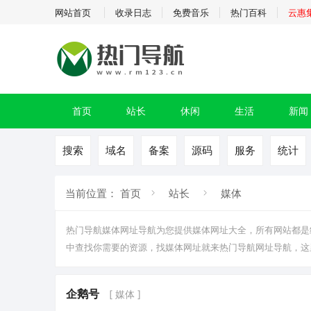
网站首页
收录日志
免费音乐
热门百科
云惠
首页
站长
休闲
生活
新闻
搜索
域名
备案
源码
服务
统计
当前位置：
首页
站长
媒体
热门导航媒体网址导航为您提供
媒体
网址大全，所有网站都是
中查找你需要的资源，找媒体网址就来热门导航网址导航，这
企鹅号
[ 媒体 ]