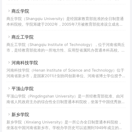
科高校。截至2021年7月，学校校园占地1800余亩，校舍建筑面积52
创办的一所全日制民办普通本科院校。学校建于1993年，前身为郑州
万余平方米，教学科研仪器
大学升达经贸管理学院，属于独立学院，2011年4月经教育部批准，学
商丘学院
院转设为独立设置的民办普通本科学校，更名为郑州升达经贸管理学
商丘学院（Shangqiu University）是经国家教育部批准的全日制普通
院。据2018年1月学校官网显示，校园占地面积2203亩，建筑面积
本科院校。学院筹建于2002年，2005年7月被教育部批准设立成名为
54.47万平方米，教学科研仪器设备值1.02亿元，有新郑和登封两个校
河南农业大学华豫学院的独立学院，2011年4月教育部同意河南农业大
区，设有10个二级学院和
学华豫学院转设为商丘学院。截止2019年10月，学校现有两个校区：
商丘工学院
校本部和开封校区（商丘学院应用科技学院）校本部占地2829.27亩；
商丘工学院（Shangqiu Institute of Technology），位于河南省商丘
拥有16个教学单位，开设45个本科专业，形成了以工学为主体，工、
市，是经教育部批准的一所地方性、应用型省属民办普通本科高校。学
农、管、艺、文、教、理、经等多学科协调发展的专业格局；现有专任
校始建于1994年，2011年4月，经教育部批准，在原商丘科技职业学院
教师1534人，其中高级职
基础上建立商丘工学院，实施全日制普通本科教育。截至2019年6月，
河南科技学院
学校占地1579.79亩，建筑面积50.50万平方米；设有9个教学院
河南科技学院（Henan Institute of Science and Technology）位于
（部），开设本科专业33个（截至2019年10月）、专科专业17个；有
河南省新乡市，是国家2011计划协同创新单位、河南省博士学位授予
全日制在校生16125人。
重点立项培育单位。入选国家中西部高校基础能力建设工程、卓越教师
培养计划、卓越农林人才教育培养计划、国家级大学生创新创业训练计
平顶山学院
划、全国重点建设职教师资培训基地、国家高职高专师资培训基
平顶山学院（Pingdingshan University）是一所经教育部批准、由河
地。 学校始建于1939年，前身为中国共产党早期创建的延安自然科学
南省人民政府主办的综合性全日制普通本科院校，坐落于中国优秀旅游
院大学部生物系，历经北方大学农学院、华北大学农学院、华北大学农
城市——平顶山市，是硕士学位授予立项建设单位、河南省转型发展试
学院长治分院、北
点高校、河南省示范性应用技术类型本科院校、CDIO工程教育联盟成
新乡学院
员单位。平顶山学院前身是创建于1959年10月的平顶山师范学校，
新乡学院（Xinxiang University）是一所公办全日制普通本科院校，
1977年8月经批准在平顶山市师范学校附设大专班，于1984年改为平顶
坐落在中国河南省新乡市。学校办学历史可以追溯到1949年成立的太
山师范专科学校，2004年升格为本科院校。2021年获批为河南省硕士