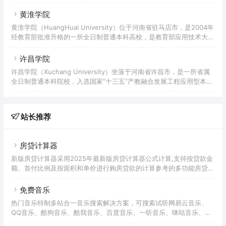
行公立新乡师范学校，2007年经教育部批准，由原新乡师范高等专科
学位授予重点立项建设单位。
学校、平原大学、新乡市教育学院合并升格为本科院校，2014年通过
黄淮学院
教育部本科教学工作合格评估。2019年获批河南省硕士学位授予立项
黄淮学院（HuangHuai University）位于河南省驻马店市，是2004年
建设单位。截至2022年6月，学校校园占地面积2200亩，校舍面积近
经教育部批准升格的一所全日制普通本科高校，是教育部应用技术大学
77万平方米，教学科研仪器设备总值约4.9亿元，图书馆馆藏纸质图书
改革战略研究试点院校、教育部数据中国“百校工程”项目培育院校、中
203万册、电子图书60余万册
国应用技术大学联盟副理事长单位、河南省首批示范性应用技术类型本
许昌学院
科院校，CDIO工程教育联盟成员单位。学校始建于1971年，前身是驻
许昌学院（Xuchang University）坐落于河南省许昌市，是一所省属
马店师范高等专科学校和中原职业技术学院，2004年合并升格为黄淮
全日制普通本科院校，入选国家“十三五”产教融合发展工程应用型本科
学院。2021年获批为河南省硕士学位授予重点立项建设单位。截至
院校建设项目、教育部数据中国“百校工程”项目，学校为河南省首批
2022年2月，学校有开源路南北校
“地方本科高校转型发展试点单位”、河南省首批“示范性应用技术类型
本科院校”。许昌学院前身是创建于1942年8月的河南省第五行政区联
站长推荐
立师范学校；1959年经国务院批准为师范专科学校；1963年因国家经
济困难调整为中等师范学校；1978年首批复办师范专科；2002年3月
经国家教育部批准升格为本科院校
房贷计算器
新版房贷计算器采用2025年最新版房贷计算器公式计算,支持按贷款金
额、首付比例及按面积和单价进行购房贷款的计算参考的多功能房贷计
算器,同时支持商业贷款计算器及公积金贷款计算服务,为您购房时计算
贷款利率、首付、月供明细等提供计算参考。
免费音乐
热门音乐特制多站合一音乐搜索解决方案，可搜索试听网易云音乐、
QQ音乐、酷狗音乐、酷我音乐、百度音乐、一听音乐、咪咕音乐、荔
枝FM、蜻蜓FM、喜马拉雅FM等免费音乐。提供用户在线免费下载音