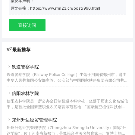
接及本声明；
原文链接：https://www.rm123.cn/post/990.html
直接访问
最新推荐
铁道警察学院
铁道警察学院（Railway Police College）坐落于河南省郑州市，是由
中华人民共和国公安部主管、公安部与中国国家铁路集团有限公司共建
的全日制普通本科院校。学校前身可追溯至创建于1950年的铁道部公
安干部学校，后辗转沈阳、上海、西安、唐山办学。1980年迁建河南
信阳农林学院
郑州，更名为铁道部郑州人民警察干部学校，后更名为铁道部郑州人民
信阳农林学院是一所公办全日制普通本科学校，坐落于历史文化名城信
警察学校、铁道部郑州公安管理干部学院。2000年，由铁道部划归公
阳，是首批全国新型职业农民培育示范基地、“国家航空植保科技创新
安部管理，改建为铁道警官高等专科学校。2013年，更名为铁道警察
联盟”成员。 学校肇始于1910年创建的汝宁府中等实业学堂，1951年更
学院，开始举办全日制普通本科教育。截
名为汝南农林中等技术学校，1958年更名为信阳农业专科学校，1984
郑州升达经贸管理学院
年更名为豫南农业专科学校，1992年更名为信阳农业高等专科学校，
郑州升达经贸管理学院（Zhengzhou Shengda University）简称“升
2008年信阳林业学校并入，2013年建立信阳农林学院，升格为普通本
达学院”，位于河南省新郑市，是豫籍台湾著名教育家王广亚博士捐资