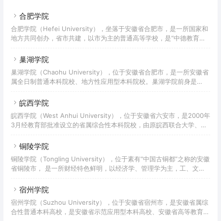
多学科协调发展的普通本科院校。学校于2004年在蚌埠高等专科学
5月经教育部批准，升格并定名为滁
校、蚌埠教育学院、蚌埠职工大学合并筹建更名升本为蚌埠学院。
合肥学院
2019年，学校正式被纳入安徽省省级硕士立项建设单位。截至2022年
合肥学院（Hefei University），坐落于安徽省合肥市，是一所国家和
5月，学校占地面积1128亩，校园建筑面积37万平方米，固定资产总值
地方共同创办，省市共建，以市为主的普通高等学校，是“中德教育合
8亿元，教学科研仪器设备总值1.66亿元，纸质图书144.53万册、电子
作示范基地”，硕士学位授予单位，拥有副高职称自主评审权高校，教
图书97.47万册，电子资源（数
育部首批“卓越工程师教育培养计划”高校，全国应用型本科高校委员会
巢湖学院
副主席单位，长三角地区应用型本科高校联盟主席单位，安徽省应用型
巢湖学院（Chaohu University），位于安徽省合肥市，是一所安徽省
本科高校联盟常任主席单位，地方应用型高水平大学建设单位，中国政
属全日制普通本科院校、地方性应用型本科院校。巢湖学院前身是
府奖学金留学生委托培养学校，全国深化创新创业教育改革示范高校，
1977年秋创建的安徽师范大学巢湖专科班；1983年2月经国务院批准，
国家新工科教育与研究成员单位，中德经济顾问委员会
正式设立巢湖师范专科学校；2002年4月经教育部批准，升格为本科院
皖西学院
校，并更名巢湖学院。2019年，学校正式成为安徽省省级硕士立项建
皖西学院（West Anhui University），位于安徽省六安市，是2000年
设单位。截至2022年6月，学校占地面积1324.5亩，总建筑面积39.5
3月经教育部批准设立的省属综合性本科院校，由原皖西联合大学、六
万平方米，教学科研仪器设备总值1.85亿元，图书文献资源总量
安师范专科学校和六安师范学校三校合并组建。办学历史可以追溯到原
359.79万册，其中纸质文献
全国人大常委会副委员长朱蕴山先生1918年创办的安徽省立第三甲种
铜陵学院
农业学校。2009年，入选省级硕士立项建设单位。截止2022年3月，
铜陵学院（Tongling University），位于素有“中国古铜都”之称的安徽
学校校园占地1765亩，总建筑面积49.4万平方米，图书馆纸质馆藏126
省铜陵市， 是一所财经特色鲜明，以经济学、管理学为主，工、文、
万册，电子图书461.5万册，教学科研仪器设备总值3.3亿元；设有15
理、艺、法等学科专业协调发展的普通本科高校。是安徽省财经类人才
个二级学院，开设
培养、培训的基地，安徽省应用型本科高校联盟创始成员，安徽省首批
宿州学院
示范应用型本科院校、安徽省地方应用型高水平大学立项建设单位，入
宿州学院（Suzhou University），位于安徽省宿州市，是安徽省属综
选教育部中外人文交流全媒体产教融合项目合作院校。学校创建于
合性普通本科高校，是安徽省示范应用型本科高校、安徽省高等教育振
1978年4月，初建时为安徽劳动大学铜陵市师范专科班，1983年5月，
兴计划“地方应用型高水平大学建设项目”高校。学校创建于1949年，