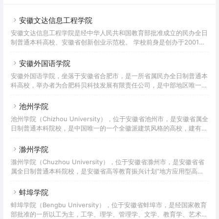
安徽文达信息工程学院
安徽文达信息工程学院是经中华人民共和国教育部批准成立的民办全日
制普通本科高校、安徽省创新创业示范校。 学校前身是创办于2001年
的安徽文达信息技术职业学院；2011年，经教育部同意在安徽文达信
息技术职业学院基础上建立安徽文达信息工程学院，为全日制普通本科
安徽外国语学院
高校；2020年通过本科教学工作合格评估。2003年，通过国家计算机
安徽外国语学院，坐落于安徽省合肥市，是一所省属民办全日制普通本
应用与软件技术紧缺人才培养基地。截至2022年1月，学校占地面积
科高校，举办者为合肥科贝科技发展有限责任公司，是中部地区唯一一
703亩，校舍建筑面积26.6万平方米，教学仪器设备总值近亿元；设有
所本科外国语学院。学校成立于2002年，前身为安徽外国语职业技术
二级院部12个，开办本科专业40个、
学院，2011年4月经教育部批准升格为普通本科高校。据2022年9月学
池州学院
校官网显示，学院位于合肥市，占地面积50万平方米，校园建筑面积
池州学院（Chizhou University），位于安徽省池州市，是安徽省属全
22万平方米；有专任教师639人，其中高级职称253人，占专任教师总
日制普通本科院校，是中国唯一的一个全徽派建筑风格的高校，建有安
数的39.6%，在校外籍教师16人，在校生总数12141人；设有等10个学
徽省高校唯一的开路电视台，入选数据中国“百校工程”项目院校。学校
院（部），有35个本科专业。
始建于1977年，始为安徽劳动大学池州地区专科班，1980年，更名为
滁州学院
池州师范专科学校；1999年，原池州工业学校并入，2002年，原安徽
滁州学院（Chuzhou University），位于安徽省滁州市，是安徽省省
省经贸学校并入；2007年，升格为省属全日制普通本科院校，定名为
属全日制普通本科院校，是安徽省高等教育振兴计划“地方应用型高水
池州学院。2019年，学校正式被纳入安徽省省级硕士立项建设单位。
平大学建设”高校、国家级大学生创新创业训练计划实施高校、全国深
截至2021年5月，学校占地近
化创新创业教育改革示范高校、“应急安全智慧学习工场（2020）”暨
蚌埠学院
应急管理学院建设首批试点学校，CDIO工程教育联盟成员单位。滁州
蚌埠学院（Bengbu University），位于安徽省蚌埠市，是经国家教育
学院前身是创办于1950年的滁州师范学校；1977年设立安徽师范大学
部批准的一所以工为主，工学、理学、管理学、文学、教育学、艺术学
滁县教学点（滁州分校）；1980年更名为滁州师范专科学校；2004年