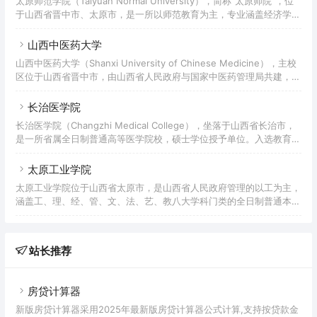
太原师范学院（Taiyuan Normal University），简称“太原师院”，位
于山西省晋中市、太原市，是一所以师范教育为主，专业涵盖经济学、
法学、教育学、文学、历史学、理学、工学、管理学、艺术学等九大学
科门类的省属全日制普通本科高等院校；入选国家大学生文化素质教育
山西中医药大学
基地、山西省“1331工程”、山西省首批“三全育人”综合改革试点高校、
山西中医药大学（Shanxi University of Chinese Medicine），主校
山西省核心价值观示范点建设高校。
区位于山西省晋中市，由山西省人民政府与国家中医药管理局共建，为
教育部首批卓越医生（中医）教育培养计划改革试点高校、山西省
1331工程、推荐优秀应届本科毕业生免试攻读研究生高校、中医学专
长治医学院
业“5+3”一体化招生院校、中国政府奖学金生委托培养高校、山西省深
长治医学院（Changzhi Medical College），坐落于山西省长治市，
化创新创业教育改革示范高校，是山西省重点建设高校。
是一所省属全日制普通高等医学院校，硕士学位授予单位。入选教育部
“卓越医生教育培养计划”试点高校、中西部高校基础能力建设工程。
太原工业学院
太原工业学院位于山西省太原市，是山西省人民政府管理的以工为主，
涵盖工、理、经、管、文、法、艺、教八大学科门类的全日制普通本科
高校。学校是国家“十三五”应用型本科产教融合发展工程规划项目支持
高校、山西省本科高校向应用型转变试点高校、山西省深化创新创业教
育改革示范高校，入选教育部首批国家级新工科研究与实践项目、山西
站长推荐
省“1331工程”，是全国高等军工院校课程思政联盟、山西省高等学校新
工科建设联盟成员，是兵工高校高等教育研究会、兵工高校教材工作研
究会成员教学单位。
房贷计算器
新版房贷计算器采用2025年最新版房贷计算器公式计算,支持按贷款金