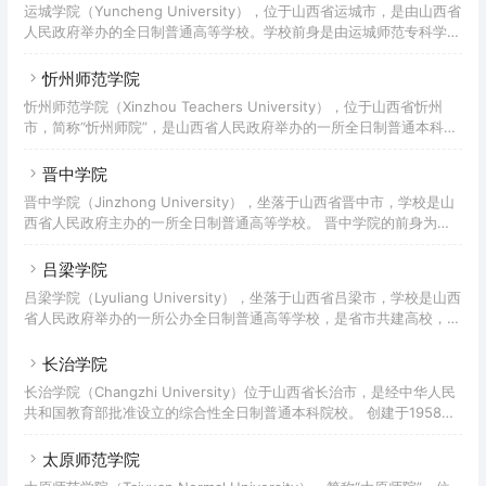
运城学院（Yuncheng University），位于山西省运城市，是由山西省
人民政府举办的全日制普通高等学校。学校前身是由运城师范专科学
校、运城地区教育学院与河东大学（筹）合并组建的运城高等专科学
校；1978年5月，运城师范专科学校首先创立；1989年12月，三校合
忻州师范学院
一；2002年2月，经教育部批准在运城高等专科学校的基础上独立设置
忻州师范学院（Xinzhou Teachers University），位于山西省忻州
运城学院。2019年1月，成为山西省硕士学位授予立项建设单位。
市，简称“忻州师院”，是山西省人民政府举办的一所全日制普通本科高
等师范学校、山西省硕士学位立项建设单位、国家级“人才培养模式创
新实验区”。
晋中学院
晋中学院（Jinzhong University），坐落于山西省晋中市，学校是山
西省人民政府主办的一所全日制普通高等学校。 晋中学院的前身为始
建于1958年的晋中师范专科学校，2004年5月经教育部批准，在原晋
中师范高等专科学校、晋中教育学院、晋中职工大学三校合并的基础上
吕梁学院
建立山西省省属全日制本科院校。
吕梁学院（Lyuliang University），坐落于山西省吕梁市，学校是山西
省人民政府举办的一所公办全日制普通高等学校，是省市共建高校，入
选教育部“科学工作能力提升计划（百千万工程）”试点院校。
长治学院
长治学院（Changzhi University）位于山西省长治市，是经中华人民
共和国教育部批准设立的综合性全日制普通本科院校。 创建于1958
年，前身为晋东南师范专科学校；2004年教育部批准升格为综合性全
日制普通本科高校；2012年起与山西师范大学联合培养硕士研究生，
太原师范学院
2018年获批山西省省级硕士学位授予权立项建设单位。