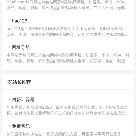
2345.com热门网址导航站网罗精彩实用网址，如音乐、小说、NBA、
财经、购物、视频、软件及热门游戏网址大全等，二三四五网址导航提
供了多种搜索引擎入口、实用查询、天气预报、个性定制等实用功能，
帮助广大网友畅游网络更轻松。
hao123
hao123是汇集全网优质网址及资源的中文上网导航。及时收录影视、
音乐、小说、游戏等分类的网址和内容，让您的网络生活更简单精彩。
上网，从hao123开始。
网址导航
本网站为热门网址导航站网络精彩实用网址，如音乐、小说、NBA、财
经、购物、视频、软件及热门游戏网址大全等，互联网，金融，制造等
实用网站，帮助广大网友和网站畅游网络更轻松。
站长推荐
房贷计算器
新版房贷计算器采用2025年最新版房贷计算器公式计算,支持按贷款金
额、首付比例及按面积和单价进行购房贷款的计算参考的多功能房贷计
算器,同时支持商业贷款计算器及公积金贷款计算服务,为您购房时计算
贷款利率、首付、月供明细等提供计算参考。
免费音乐
热门音乐特制多站合一音乐搜索解决方案，可搜索试听网易云音乐、