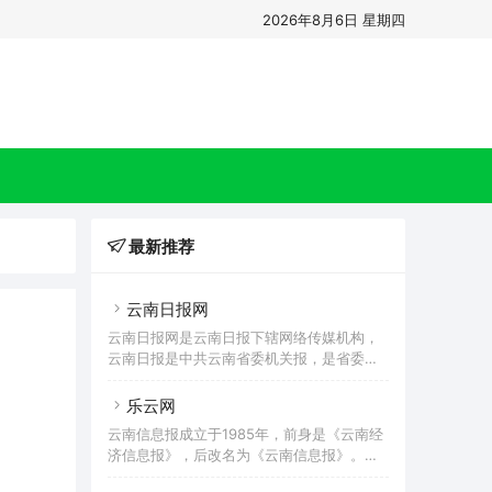
2026年8月6日 星期四
最新推荐
云南日报网
云南日报网是云南日报下辖网络传媒机构，
云南日报是中共云南省委机关报，是省委、
省政府指导全省工作的重要舆论工具，是全
省发行量最大的党报，是云南省最权威、最
乐云网
具公信力和影响力的大报，是我省新闻宣传
云南信息报成立于1985年，前身是《云南经
的主阵地、主渠道、主力军。
济信息报》，后改名为《云南信息报》。报
头“云南信息报”由胡耀邦亲手提写，苍劲有