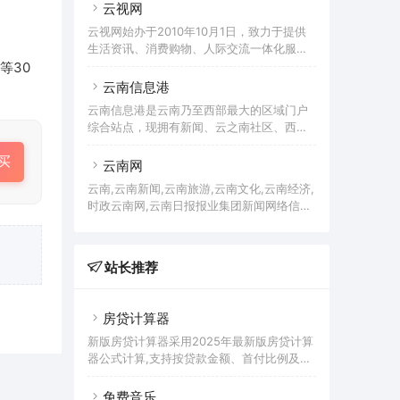
力、沿用至今。2007年9月19日，云南信息
云视网
报一变倾城，由南方报业传媒集团、云南出
云视网始办于2010年10月1日，致力于提供
版集团公司联合打造、全新改版，定位为云
生活资讯、消费购物、人际交流一体化服务
南（昆明）市场化运营的都市生活报。
的云南本地大型互动平台。
等30
云南信息港
云南信息港是云南乃至西部最大的区域门户
综合站点，现拥有新闻、云之南社区、西部
人才网、房网、汽车、文娱、女性等30多个
买
频道，并致力于服务云南。
云南网
云南,云南新闻,云南旅游,云南文化,云南经济,
时政云南网,云南日报报业集团新闻网络信息
中心
站长推荐
房贷计算器
新版房贷计算器采用2025年最新版房贷计算
器公式计算,支持按贷款金额、首付比例及按
面积和单价进行购房贷款的计算参考的多功
能房贷计算器,同时支持商业贷款计算器及公
免费音乐