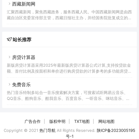
线，现已成为西藏自治区影响力最大的新闻门户网站，也是世界各地获
西藏新闻网
取西藏信息的第一权威网络新闻来源，目前有关西藏的新闻80%以上来
汇聚西藏新闻，聚焦西藏政务，服务西藏人民。中国西藏新闻网是由西
源于本网。
藏自治区党委宣传部主管，西藏日报社主办，并经国务院批复成立的西
藏第一家省级重点新闻门户网站。网站于2002年10月1日正式开通上
线，现已成为西藏自治区影响力最大的新闻门户网站，也是世界各地获
取西藏信息的第一权威网络新闻来源，目前有关西藏的新闻80%以上来
站长推荐
源于本网。
房贷计算器
新版房贷计算器采用2025年最新版房贷计算器公式计算,支持按贷款金
额、首付比例及按面积和单价进行购房贷款的计算参考的多功能房贷计
算器,同时支持商业贷款计算器及公积金贷款计算服务,为您购房时计算
贷款利率、首付、月供明细等提供计算参考。
免费音乐
热门音乐特制多站合一音乐搜索解决方案，可搜索试听网易云音乐、
QQ音乐、酷狗音乐、酷我音乐、百度音乐、一听音乐、咪咕音乐、荔
枝FM、蜻蜓FM、喜马拉雅FM等免费音乐。提供用户在线免费下载音
乐。
广告合作
|
版权申明
|
TXT地图
|
网站地图
Copyright © 2021
热门导航
All Rights Reserved.
陕ICP备2023005195
号-1