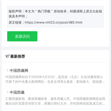
版权声明：本文为
“ 热门导航 ”
原创收录，转载请附上原文出处链
接及本声明；
原文链接：https://www.rm123.cn/post/485.html
直接访问
最新推荐
中国西藏网
中国西藏网创办于2000年5月25日，是高原（北京）文化传播有限公
司旗下的中央重点新闻网站，也是全球受众最多、影响最大、报道最权
威的涉藏新闻综合网站。有中、英、德、法、藏等5个语种、6个子
网，以关注高层动向、追踪藏区时事、钩沉史海秘闻、冷观世界风云为
中国西藏
宗旨，全年365×24小时向全球提供涉藏新闻资讯服务。
汇聚西藏新闻，聚焦西藏政务，服务西藏人民。中国西藏新闻网是由西
藏自治区党委宣传部主管，西藏日报社主办，并经国务院批复成立的西
藏第一家省级重点新闻门户网站。网站于2002年10月1日正式开通上