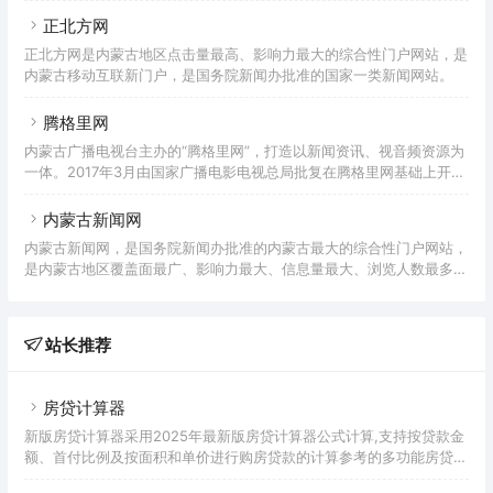
活、展示呼伦贝尔形象的龙头网络媒体和门户网站。
正北方网
正北方网是内蒙古地区点击量最高、影响力最大的综合性门户网站，是
内蒙古移动互联新门户，是国务院新闻办批准的国家一类新闻网站。
腾格里网
内蒙古广播电视台主办的“腾格里网”，打造以新闻资讯、视音频资源为
一体。2017年3月由国家广播电影电视总局批复在腾格里网基础上开办
内蒙古网络广播电视台，也是自治区唯一获得该牌照的网站。
内蒙古新闻网
内蒙古新闻网，是国务院新闻办批准的内蒙古最大的综合性门户网站，
是内蒙古地区覆盖面最广、影响力最大、信息量最大、浏览人数最多的
新闻网站。内容包括内蒙古新闻、民族文化、道德法制、国内国际、文
体娱乐，五大发布区域占领舆论制高点，将内蒙古各类新闻一网打尽；
社会中心汽车、楼市、教育、金融、健康、美食、旅游、质监，八大行
站长推荐
业频道服务大众；内蒙古12个盟市101个旗县地方网群，把内蒙古新闻
触角伸向基层。
房贷计算器
新版房贷计算器采用2025年最新版房贷计算器公式计算,支持按贷款金
额、首付比例及按面积和单价进行购房贷款的计算参考的多功能房贷计
算器,同时支持商业贷款计算器及公积金贷款计算服务,为您购房时计算