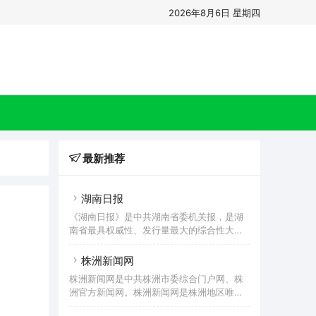
2026年8月6日 星期四
最新推荐
湖南日报
《湖南日报》是中共湖南省委机关报，是湖
南省最具权威性、发行量最大的综合性大
报。湖南日报网是由《湖南日报》根据网络
时代发展需求创立，湖南省内最大最权威的
株洲新闻网
党政新闻网站，简称“党网”。每日为网友提
株洲新闻网是中共株洲市委综合门户网、株
供最新最快最全的湖南省内党政、社会、经
洲官方新闻网。株洲新闻网是株洲地区唯一
济等新闻资讯。现设有：视点头条、滚动新
具有新闻采写、新闻发布资质的网站，也是
闻、今日要闻、市州要闻、特别关注、每周