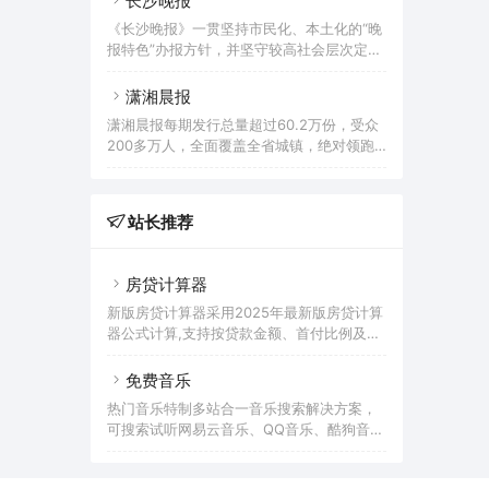
长沙晚报
端、微博、电子商务、活动策划、舆情、广
《长沙晚报》一贯坚持市民化、本土化的“晚
告等服务。设省直部门网群和13个市州、
报特色”办报方针，并坚守较高社会层次定
123个县市区分站。荣获过 中国最具影响力
位，在湖南中心城市（省会长沙、周边城市
新闻网站 、中国十大创新传媒 、最具品牌价
株洲、湘潭）及主流人群 （权威人士、社会
潇湘晨报
值网站 等荣誉，有百姓呼声、红辣椒评论等
政治经济决策层）中保持着强势影响力。
名牌栏目。
潇湘晨报每期发行总量超过60.2万份，受众
《长沙晚报》系对开大报， 24版，全部版面
200多万人，全面覆盖全省城镇，绝对领跑
均为彩色印刷，每日晨6时30分面市。 周一
报业湘军，成为湖南读者的首选报纸，无可
至周五均为 24版全彩色印刷，周六至周日为
争议的湖南第一纸媒。全面深刻地融入湖南
8版全彩色印刷。
经济社会发展的崭新进程，理性、负责和建
站长推荐
设性地运营媒体，成为“记录湖南、演绎湖
南”的时代风标，“推介湖南、放大湖南”的地
域名片，“影响湖南、创新湖南”的权威媒
房贷计算器
体，湖南最具影响力和公信度的平面媒体，
全国都市报方阵中的强势品牌和领先劲旅。
新版房贷计算器采用2025年最新版房贷计算
器公式计算,支持按贷款金额、首付比例及按
面积和单价进行购房贷款的计算参考的多功
能房贷计算器,同时支持商业贷款计算器及公
免费音乐
积金贷款计算服务,为您购房时计算贷款利
热门音乐特制多站合一音乐搜索解决方案，
率、首付、月供明细等提供计算参考。
可搜索试听网易云音乐、QQ音乐、酷狗音
乐、酷我音乐、百度音乐、一听音乐、咪咕
音乐、荔枝FM、蜻蜓FM、喜马拉雅FM等免