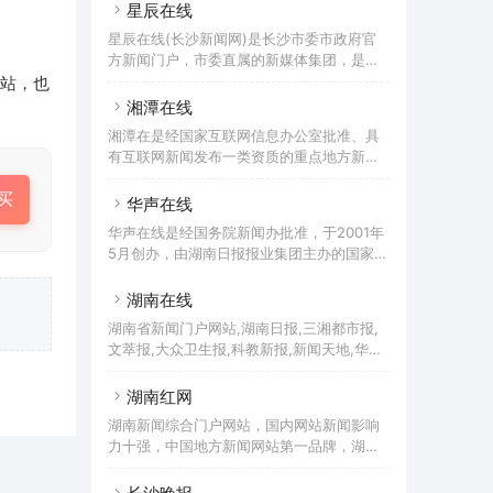
株洲地区最有影响力的网络平台。
星辰在线
评论等十多个新闻栏目。
星辰在线(长沙新闻网)是长沙市委市政府官
方新闻门户，市委直属的新媒体集团，是湖
南省上线最早、长沙市唯一的国家一类资质
站，也
重点新闻网站。星辰在线由长沙市委宣传部
湘潭在线
主管主办，是长沙市“一报、一台、一网”媒
湘潭在是经国家互联网信息办公室批准、具
体格局的重要组成。星辰在线新媒体集团以
有互联网新闻发布一类资质的重点地方新闻
新闻立网，突出新闻、网络、本土三大特
网站。
色，开设有长沙新闻、问政长沙（民声）、
买
华声在线
星辰影像、星辰视听、自在星辰、星辰文
旅、星辰教育等重点频道，承办了长沙宣传
华声在线是经国务院新闻办批准，于2001年
网、长沙廉政网、和网、长沙文明网等多家
5月创办，由湖南日报报业集团主办的国家级
政府官方网站，推出了官方新闻客户端“星辰
地方重点新闻网站。华声在线以“湖南味道，
头条”APP。
中华声音”为宗旨，提供权威、及时、多样的
湖南在线
新闻资讯，同时与华声论坛社区、移动互联
湖南省新闻门户网站,湖南日报,三湘都市报,
网、网络电视等形成联动向全球网民提供优
文萃报,大众卫生报,科教新报,新闻天地,华声
质新媒体新业务体验。
在线,华声娱乐,华声汽车,华声论坛,华声杂志
湖南红网
湖南新闻综合门户网站，国内网站新闻影响
力十强，中国地方新闻网站第一品牌，湖南
省党网。2001年成立。提供新闻信息、生活
资讯、视频直播、论坛博客、手机报、客户