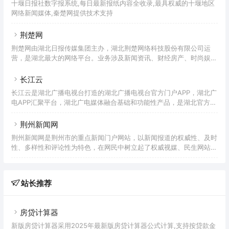
十堰日报社数字报系统,每日最新报纸内容全收录,最具权威的十堰地区
网络新闻媒体,秦楚网提供技术支持
荆楚网
荆楚网由湖北日报传媒集团主办，湖北荆楚网络科技股份有限公司运
营，是湖北最大的网络平台。业务涉及新闻资讯、财经房产、时尚娱
乐、旅游信息、教育培训、短信服务、福利彩票、社区论坛等，并积极
开拓电子商务、动画动漫、二维码产业。
长江云
长江云是湖北广播电视台打造的湖北广播电视台官方门户APP，湖北广
电APP汇聚平台，湖北广电媒体融合基础和功能性产品，是湖北官方政
务信息汇聚平台。
荆州新闻网
荆州新闻网是荆州市的重点新闻门户网站，以新闻报道的权威性、及时
性、多样性和评论性为特色，在网民中树立起了权威视媒、民生网站的
形象，荆州新闻网由媒体承办，拥有目前湖北荆州最全最新最快的新闻
资讯，是荆州新闻资讯，民生互动的集大全者
站长推荐
房贷计算器
新版房贷计算器采用2025年最新版房贷计算器公式计算,支持按贷款金