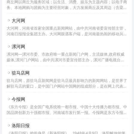
商丘网以商丘为服务区域；以生活、消费、娱乐为主题内容；以电子商
务、本地网购与团购为主要经营对象，大力发展商丘及其周边（含梁园
区,睢阳区,永城市,柘城县,虞城县,夏邑县,宁陵县,民权县,睢县）的互联
网事业，会同其他互联网基础服务与运营公司，共同激活商丘的互联网
大河网
产业链，促进商丘对内、对外经济发展更为蓬勃有力。商丘网是商丘市
大河网，河南省首家全国重点新闻网站，由中共河南省委宣传部主管，
第一门户网站。
河南日报报业集团主办。大河网眼遇客户端，是河南最热闹的移动兴趣
圈子和社交平台。
漯河网
漯河网—漯河市委、市政府唯一重点新闻门户网，主流媒体,政府权威
媒体,漯河门户网站，由中共漯河市委宣传部主办，漯河广播电视台官
方网站，漯河市委、市政府的重要舆论工具，网站以“宣传漯河、传播
信息、提供服务”为宗旨，全方位传播漯河市政治、经济、文化等方面
驻马店网
的信息。是展示漯河形象的窗口、对外宣传的阵地、网上发布新闻的渠
驻马店网，原驻马店新闻网是驻马店最具影响力的新闻网站，是世界了
道、招商引资的平台。漯河市网络浏览人群第一。经过多年的发展，已
解驻马店的窗口，是中国门户网站中国网的组成部分，是在网上代表驻
成为漯河及全国各地关注漯河人士获取本地信息的第一选择，日均访问
马店市委、市政府对外发布新闻信息的权威平台。驻马店网是由驻马店
量达3万人次，新闻、论坛、视频、游戏、地产、汽车信息等栏目内容
市委宣传部主管，驻马店日报社主办的我市具有新闻发布资质的综合性
今报网
丰富
新闻网站。
《东方今报》是全国广电系统唯一都市报、中国十大传播力都市报、中
国品牌创新力十强都市报、河南城市发行第一报。今报网是东方今报的
官方网站。
洛阳日报
《洛阳日报》的前身是《新洛阳报》。1948年4月9日，洛阳解放的第