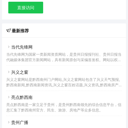
直接访问
最新推荐
当代先锋网
当代先锋网为国家一类新闻资质网站，是贵州日报报刊社、贵州日报当
代融媒体集团官方新闻网站，具有新闻原创与采编首发权。网站以权威
信息发布、海量新闻资讯、媒体融合平台为定位，是国内外网民了解贵
州最权威、最便捷的新闻渠道，被列入国家网信办公布可供网站转载新
兴义之窗
闻的新闻单位名单，2016年获评“全国报刊媒体融合创新30佳优秀案
兴义之窗网站是黔西南州门户网站,兴义之窗网站包含了兴义天气预报,
例”。
黔西南新闻,黔西南新闻资讯,兴义之窗百姓话题,兴义资讯,黔西南房产,
兴义房产,黔西南旅游,兴义旅游,黔西南汽车.兴义汽车等频道,是黔西南
人民信赖的网络平台!
亮点黔西南
亮点黔西南是一家立足于贵州，是贵州黔西南领先的综合信息平台，信
息汇集了黔西南州官方、民生、旅游、房地产等众多信息。
贵州广播