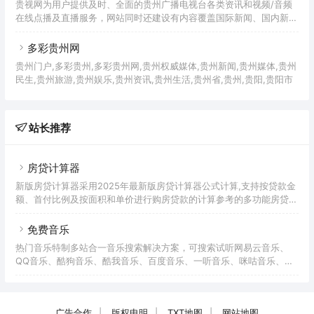
贵视网为用户提供及时、全面的贵州广播电视台各类资讯和视频/音频
在线点播及直播服务，网站同时还建设有内容覆盖国际新闻、国内新
闻、贵州省内新闻等多个方面的专业新闻频道和播客、博客、论坛等自
由互动交流空间。
多彩贵州网
贵州门户,多彩贵州,多彩贵州网,贵州权威媒体,贵州新闻,贵州媒体,贵州
民生,贵州旅游,贵州娱乐,贵州资讯,贵州生活,贵州省,贵州,贵阳,贵阳市
站长推荐
房贷计算器
新版房贷计算器采用2025年最新版房贷计算器公式计算,支持按贷款金
额、首付比例及按面积和单价进行购房贷款的计算参考的多功能房贷计
算器,同时支持商业贷款计算器及公积金贷款计算服务,为您购房时计算
贷款利率、首付、月供明细等提供计算参考。
免费音乐
热门音乐特制多站合一音乐搜索解决方案，可搜索试听网易云音乐、
QQ音乐、酷狗音乐、酷我音乐、百度音乐、一听音乐、咪咕音乐、荔
枝FM、蜻蜓FM、喜马拉雅FM等免费音乐。提供用户在线免费下载音
乐。
广告合作
|
版权申明
|
TXT地图
|
网站地图