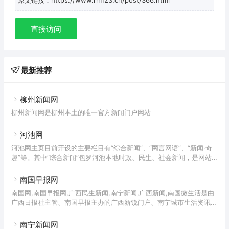
直接访问
最新推荐
柳州新闻网
柳州新闻网是柳州本土的唯一官方新闻门户网站
河池网
河池网主页目前开设的主要栏目有“综合新闻”、“网言网语”、“新闻·奇
趣”等。其中“综合新闻”包罗河池本地时政、民生、社会新闻，是网站
人气最旺的栏目，栏目采取 “先网后报”和 “报网互动”相结合的运营模
式。“先网后报”是指河池网当天新闻，只有一部分是从当天的河池日报
南国早报网
上摘录重新编辑发布，另有一部分则是先于河池日报刊发，这种“先网
南国网,南国早报网,广西民生新闻,南宁新闻,广西新闻,南国微生活是由
后报”的模式，突出了互联网的时效性优势。
广西日报社主管、南国早报主办的广西新锐门户、南宁城市生活资讯门
户
南宁新闻网