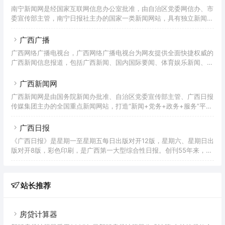
南宁新闻网是经国家互联网信息办公室批准，由自治区党委网信办、市
委宣传部主管，南宁日报社主办的国家一类新闻网站，具有独立新闻采
编资格。南宁新闻网于2008年7月8日正式上线运行，现已成为南宁市
最权威、最大的新兴新闻资讯网站，致力打造移动新闻平台，是首府最
广西广播
具影响力的新媒体之一。
广西网络广播电视台，广西网络广播电视台为网友提供全面快捷权威的
广西新闻信息报道，包括广西新闻、国内国际要闻、体育娱乐新闻、社
会生活新闻、东盟博览会新闻等多类新闻服务。
广西新闻网
广西新闻网是由国务院新闻办批准、自治区党委宣传部主管、广西日报
传媒集团主办的全国重点新闻网站，打造“新闻+党务+政务+服务”平
台，旗下有红豆社区、广西网视、桂声智库、桂管家等品牌栏目内容，
已成为了解广西社会经济发展成就的可靠窗口。
广西日报
《广西日报》是星期一至星期五每日出版对开12版，星期六、星期日出
版对开8版，彩色印刷，是广西第一大型综合性日报。创刊55年来，
《广西日报》以报道广西重大新闻的权威性深得读者看重，是广西
4800万人民了解国家以及广西重大时政、经济、社会信息的重要媒
体，也是外界观察了解广西的重要窗口。
站长推荐
房贷计算器