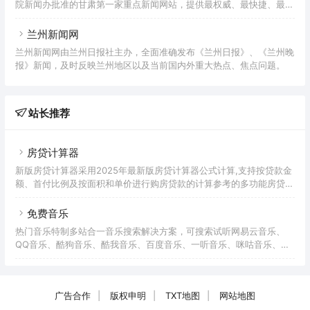
院新闻办批准的甘肃第一家重点新闻网站，提供最权威、最快捷、最全
面的新闻资讯服务。依托甘肃省委机关报-甘肃日报及下属子报兰州晨
报省内各市州党报等丰富的新闻资源，立足甘肃、面向全国，以最全最
兰州新闻网
快的文字新闻、图片资讯、视频、播客、直播等新媒体技术实时报道甘
兰州新闻网由兰州日报社主办，全面准确发布《兰州日报》、《兰州晚
肃、宣传甘肃，另开设论坛、社区、博客等自由互动交流空间。
报》新闻，及时反映兰州地区以及当前国内外重大热点、焦点问题。
站长推荐
房贷计算器
新版房贷计算器采用2025年最新版房贷计算器公式计算,支持按贷款金
额、首付比例及按面积和单价进行购房贷款的计算参考的多功能房贷计
算器,同时支持商业贷款计算器及公积金贷款计算服务,为您购房时计算
贷款利率、首付、月供明细等提供计算参考。
免费音乐
热门音乐特制多站合一音乐搜索解决方案，可搜索试听网易云音乐、
QQ音乐、酷狗音乐、酷我音乐、百度音乐、一听音乐、咪咕音乐、荔
枝FM、蜻蜓FM、喜马拉雅FM等免费音乐。提供用户在线免费下载音
乐。
广告合作
|
版权申明
|
TXT地图
|
网站地图