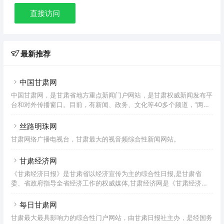
直接访问
最新推荐
中国甘肃网
中国甘肃网，是甘肃省地方重点新闻门户网站，是甘肃权威新闻发布平
台和对外传播窗口。目前，有新闻、政务、文化等40多个频道，“两微
两端”甘肃头条、飞天手机台和公众平台等粉丝量约千万，为用户提供
新闻资讯、舆情监测、电商培训、纪录片拍摄、网络直播、VR航拍、
丝路明珠网
广告传播等服务。
甘肃网络广播电视台，甘肃最大的视音频综合性新闻网站。
甘肃经济网
《甘肃经济日报》是甘肃省以经济宣传为主的综合性日报,是甘肃省
委、省政府指导全省经济工作的权威媒体,甘肃经济网是《甘肃经济日
报》官方网站。
每日甘肃网
甘肃最大最具影响力的综合性门户网站，由甘肃日报社主办，是经国务