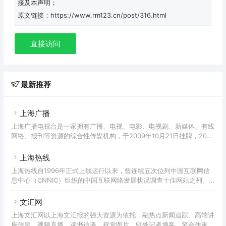
接及本声明；
原文链接：https://www.rm123.cn/post/316.html
直接访问
最新推荐
上海广播
上海广播电视台是一家拥有广播、电视、电影、电视剧、新媒体、有线
网络、报刊等资源的综合性传媒机构，于2009年10月21日挂牌，2010
年起正式运营。拥有11套电视频道、13套广播频率和15套数字付费电视
频道。电视频道日播出总量为323小时，广播频率日播出总量为233小
上海热线
时
上海热线自1996年正式上线运行以来，曾连续五次位列中国互联网信
息中心（CNNIC）组织的中国互联网络发展状况调查十佳网站之列。
2005年被中国互联网协会评为“中国互联网产业品牌50强”，荣获“本地
化综合资讯服务”第一名。
文汇网
上海文汇网以上海文汇报的强大资源为依托，融热点新闻追踪、高端讲
座信息、视频直播、读书访谈、视觉图片、驻外记者博客、笔会作家专