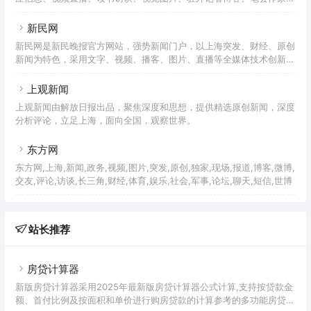
访、数字报纸为一体，致力于做一个让受众“聆听大家的声音，细辨睿
智观点”的平台。
新民网
新民网是新民晚报官方网站，强势新闻门户，以上海突发、财经、原创
新闻为特色，采用文字、视频、播客、图片、直播等全媒体技术创新报
道，另有当日新民晚报数字报纸和新民周刊数字杂志供应。
上观新闻
上观新闻由解放日报出品，聚焦深度和思想，提供精选原创新闻，深度
分析评论，立足上海，面向全国，观察世界。
东方网
东方网,上海,新闻,政务,视频,图片,突发,原创,独家,现场,报道,博客,微博,
交友,评论,访谈,长三角,财经,体育,娱乐,社会,军事,论坛,聊天,短信,世博
站长推荐
房贷计算器
新版房贷计算器采用2025年最新版房贷计算器公式计算,支持按贷款金
额、首付比例及按面积和单价进行购房贷款的计算参考的多功能房贷计