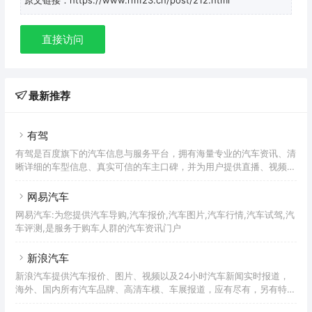
直接访问
最新推荐
有驾
有驾是百度旗下的汽车信息与服务平台，拥有海量专业的汽车资讯、清
晰详细的车型信息、真实可信的车主口碑，并为用户提供直播、视频、
图集、小视频、热门话题、精选栏目、小驾问答等多元化的汽车内容呈
现方式，意在助力汽车消费者做出准确高效的选购车决策。
网易汽车
网易汽车:为您提供汽车导购,汽车报价,汽车图片,汽车行情,汽车试驾,汽
车评测,是服务于购车人群的汽车资讯门户
新浪汽车
新浪汽车提供汽车报价、图片、视频以及24小时汽车新闻实时报道，
海外、国内所有汽车品牌、高清车模、车展报道，应有尽有，另有特色
购车帮帮忙、汽车黑科技、竞争力分析，是国内最具影响力的汽车网