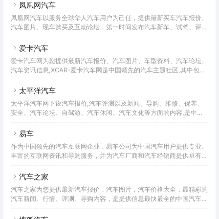
站！
凤凰网汽车
凤凰网汽车以服务全球华人汽车用户为己任，提供最新买车汽车报价、
汽车图片、现车购买及互动论坛，第一时间发布汽车新车、试驾、评
测、用车等丰富内容，是面向人群最广泛的专业门户汽车网站！
爱卡汽车
爱卡汽车网为您提供最新汽车报价、汽车图片、车型资料、汽车论坛、
汽车资讯信息,XCAR-爱卡汽车网是中国领先的汽车主题社区,其中包括
85个主流品牌车型俱乐部,国内32个省市和地区分会,36个特色讨论
区。
太平洋汽车
太平洋汽车网下设汽车报价,汽车评测以及新闻、导购、维修、保养、
安全、汽车论坛、自驾游、汽车休闲、汽车文化等方面的内容,是中国
汽车排名前列的综合汽车网站,提供全面的车型数据、参数、配置、报
价、相关新闻和图片等
易车
作为中国领先的汽车互联网企业，易车公司为中国汽车用户提供专业、
丰富的互联网资讯和导购服务，并为汽车厂商和汽车经销商提供卓有成
效的互联网营销解决方案。
汽车之家
汽车之家为您提供最新汽车报价，汽车图片，汽车价格大全，最精彩的
汽车新闻、行情、评测、导购内容，是提供信息最快最全的中国汽车网
站。