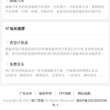
搜狐汽车
搜狐汽车为您提供最新汽车报价，汽车图片，汽车价格大全，最精彩的
汽车新闻、行情、评测、导购内容，是提供信息最快最全的中国汽车网
站。
站长推荐
房贷计算器
新版房贷计算器采用2025年最新版房贷计算器公式计算,支持按贷款金
额、首付比例及按面积和单价进行购房贷款的计算参考的多功能房贷计
算器,同时支持商业贷款计算器及公积金贷款计算服务,为您购房时计算
贷款利率、首付、月供明细等提供计算参考。
免费音乐
热门音乐特制多站合一音乐搜索解决方案，可搜索试听网易云音乐、
QQ音乐、酷狗音乐、酷我音乐、百度音乐、一听音乐、咪咕音乐、荔
枝FM、蜻蜓FM、喜马拉雅FM等免费音乐。提供用户在线免费下载音
乐。
广告合作
|
版权申明
|
TXT地图
|
网站地图
Copyright © 2021
热门导航
All Rights Reserved.
陕ICP备2023005195
号-1