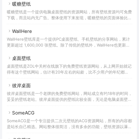
纸、AI壁纸、动漫壁纸、动物壁纸等等。在HDQwalls分享的每张壁纸
暖糖壁纸
都提供了各种分辨率，从240×320到3840×2400的数十种分辨率供你
暖糖壁纸是一个提供电脑桌面壁纸的资源网站，所有壁纸资源均可免费
选择，所以无论是手机壁纸还是电脑壁纸、苹果手机还是安卓手机，都
下载，而且站内无广告。整体使用下来发现，暖糖壁纸的页面体验比较
可以很好满足你的壁纸需求。在这里，你可以通过搜索功能查找壁纸，
干脆、直接，打开网页后直接下拉浏览，如果想下载直接放在图片上就
也可以通过更新时间、热门程度、标签、随
有下载按钮，不需要再跳转到第二个甚至第三个页面去点击下载按钮，
WallHere
使用下来相对比较舒服。除了传统的分类外，暖糖壁纸对必应壁纸也做
WallHere壁纸库是一个提供PC桌面壁纸、手机壁纸的分享网站，累计
了专门的页面进行展示，不过这个页面如果能有一个类似首页的总览会
更新超过 1,600,000 张壁纸。除了传统的壁纸外，WallHere也更新了
更好一些。
不少AI壁纸，并且所有的壁纸资源都可选择支持电脑、安卓、苹果设备
的各种分辨率，非常齐全。尽管WallHere是一个国外的网站，但是对
桌面壁纸
于中文的支持程度还不错。除了界面语言外，壁纸的标签、关键词描述
桌面壁纸是ZOL中关村在线旗下的免费壁纸资源网站，从上网开始就记
都可以通过中文进行精准搜索，使用起来没有任何压力。不过游客下载
得有这个壁纸网站，估计有20年左右的站龄，比不少用户的年纪都
壁纸需要验证码识别，注册用户则不需要，但是因为WallHere使用的
大，妥妥的老站，而且还一直在不断的更新。内容覆盖也非常全面，从
是国外的服务器和识别系统，
早期的电脑桌面壁纸到现在的手机壁纸，这里都有在持续更新。与传统
彼岸桌面
的壁纸网站不同，桌面壁纸是以「辑」为单位进行更新，每一「辑」都
彼岸桌面壁纸是一个老牌的免费壁纸网站，网站成立有约18年的时间，
包含不同数量的同类型壁纸。如果你习惯传统的单张模式，也可以选择
妥妥的壁纸老站。彼岸桌面提供的壁纸比较全面，无论是电脑桌面壁
顶部栏目中的「壁纸精选」查看，自由选择比较方便。除了静态壁纸
纸、手机壁纸还是4K壁纸，都会提供，而且所有的壁纸这么多年一直
外，桌面壁纸也提供了一些动态壁纸，有兴趣的童鞋可以试试。
是免费下载，绝对的福利网站。彼岸桌面站内的又少许广告，但是不影
SomeACG
响浏览，好评！在这里，你可以根据壁纸的分类、尺寸去筛选壁纸，最
SomeACG是一个专注提供二次元壁纸的ACG资源网站，所有的内容都
高支持4K壁纸下载。不过4K壁纸下载有数量限制，赞助后可以获得更
是站长自己精选。网站整体很简洁，没有多余的功能，壁纸资源以瀑布
多下载次数，赞助费用也不贵，30元就可以获得一年的VIP资格。如果
流的方式展现。SomeACG提供的壁纸分为PC壁纸、手机壁纸两类，
彼岸桌面对你帮助，不妨支持下站长。
可以通过筛选直接查看。打开壁纸后，直接点击「下载原图」即可，而