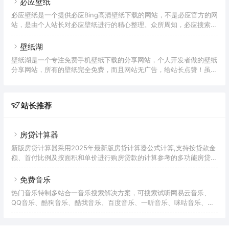
必应壁纸
且还可以直接查看图片来源，方便查找更多同类型的壁纸，非常方便。
必应壁纸是一个提供必应Bing高清壁纸下载的网站，不是必应官方的网
SomeACG的所有壁纸资源均免费，喜欢二次元壁纸的童鞋可以多多关
站，是由个人站长对必应壁纸进行的精心整理。众所周知，必应搜索的
注下SomeACG。
每日壁纸每一张都是经过精挑细选而来，每一张图片都有自己的故事。
那么这个网站也不例外，站长对全球、各地区的壁纸按照年份、月份、
壁纸湖
地区进行整理，而且每一张壁纸资源也提供了相应的中文介绍，并且支
壁纸湖是一个专注免费手机壁纸下载的分享网站，个人开发者做的壁纸
持按月打包下载。如果你是付费会员，还可以下载更高分辨率、无水印
分享网站，所有的壁纸完全免费，而且网站无广告，给站长点赞！虽然
的4K壁纸，可以下载未来一段时间内Bing的新壁纸。不过如果没有付
是个人开发者，但是网站的产品功能还是有很多细节的，比如盲盒功能
费也没关系，免费用户也可以下载各种PC、手机分辨率的高清壁
（可以自己体验下）、各种随机专题等等，都可以感受到开发者的用
心。使用简洁、下载方便。网站运营不易，尤其壁纸网站还需要有带宽
站长推荐
费用的支持，如果觉得网站使用起来对你有帮助，可以在壁纸湖的相关
页面对站长进行打赏支持～
房贷计算器
新版房贷计算器采用2025年最新版房贷计算器公式计算,支持按贷款金
额、首付比例及按面积和单价进行购房贷款的计算参考的多功能房贷计
算器,同时支持商业贷款计算器及公积金贷款计算服务,为您购房时计算
贷款利率、首付、月供明细等提供计算参考。
免费音乐
热门音乐特制多站合一音乐搜索解决方案，可搜索试听网易云音乐、
QQ音乐、酷狗音乐、酷我音乐、百度音乐、一听音乐、咪咕音乐、荔
枝FM、蜻蜓FM、喜马拉雅FM等免费音乐。提供用户在线免费下载音
乐。