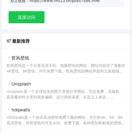
原文链接：https://www.rm123.cn/post/1586.html
直接访问
最新推荐
哲风壁纸
哲风壁纸是一个分享高清手机、电脑壁纸的网站，网站内提供了海量的
4K壁纸、8K壁纸，均可免费下载。哲风壁纸的网站界面和元素都很
酷，每个壁纸页面都会展现该壁纸的尺寸、大小、分类、标签等信息，
还可以在线预览壁纸效果。你也可以通过筛选功能进行查找，支持按照
Unsplash
时间、热度、颜色、标签、分类等进行筛选。不过在使用过程中还是有
Unsplash是一个全球知名的图片资源分享网站，完全免费、无版权、
些不方便，虽然哲风壁纸支持搜索功能，但是入口有点深，不容易找
高质量的特点受到很多编辑、设计师的喜爱。从定义上来说，
到。除了壁纸外，哲风壁纸还提供了「头像制作」的功能，页面中提供
Unsplash并不是一个「高清壁纸网站」，因为免费、无版权的特点，
的各种头像，可以根据进行的需求进行裁剪，有兴趣的童鞋可以试试。
被很多壁纸APP、用户当作壁纸来使用。虽然Unsplash作为一个全球
hdqwalls
网站并不支持中文，但是如果只是正常浏览的话并没有任何障碍，首页
HDQwalls是一个提供高清壁纸免费下载的网站，主打的4K、5K、8K
和标签等页面都采用的「瀑布流」的展现形式，只要不停的下滑去浏览
高清壁纸，所有壁纸均可无水印、免费下载。各种类别和标签的壁纸都
即可。当查看到自己喜欢的图片时，点击图片还能看到相似的图片推
可以找到，比如游戏壁纸、汽车壁纸、美女壁纸、影视壁纸、艺术壁
荐，推荐结果非常精准。Unsplash在中国大陆的访问速