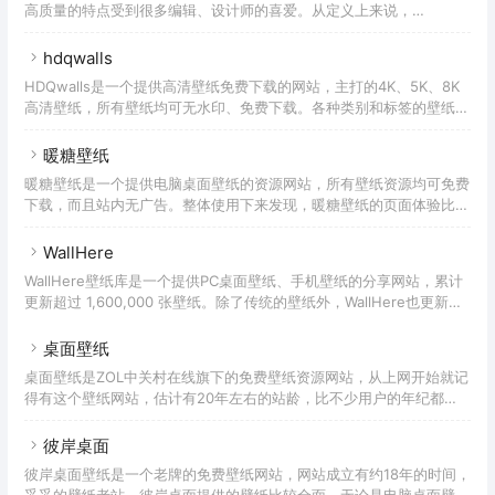
高质量的特点受到很多编辑、设计师的喜爱。从定义上来说，
到。除了壁纸外，哲风壁纸还提供了「头像制作」的功能，页面中提供
Unsplash并不是一个「高清壁纸网站」，因为免费、无版权的特点，
的各种头像，可以根据进行的需求进行裁剪，有兴趣的童鞋可以试试。
被很多壁纸APP、用户当作壁纸来使用。虽然Unsplash作为一个全球
hdqwalls
网站并不支持中文，但是如果只是正常浏览的话并没有任何障碍，首页
HDQwalls是一个提供高清壁纸免费下载的网站，主打的4K、5K、8K
和标签等页面都采用的「瀑布流」的展现形式，只要不停的下滑去浏览
高清壁纸，所有壁纸均可无水印、免费下载。各种类别和标签的壁纸都
即可。当查看到自己喜欢的图片时，点击图片还能看到相似的图片推
可以找到，比如游戏壁纸、汽车壁纸、美女壁纸、影视壁纸、艺术壁
荐，推荐结果非常精准。Unsplash在中国大陆的访问速
纸、AI壁纸、动漫壁纸、动物壁纸等等。在HDQwalls分享的每张壁纸
暖糖壁纸
都提供了各种分辨率，从240×320到3840×2400的数十种分辨率供你
暖糖壁纸是一个提供电脑桌面壁纸的资源网站，所有壁纸资源均可免费
选择，所以无论是手机壁纸还是电脑壁纸、苹果手机还是安卓手机，都
下载，而且站内无广告。整体使用下来发现，暖糖壁纸的页面体验比较
可以很好满足你的壁纸需求。在这里，你可以通过搜索功能查找壁纸，
干脆、直接，打开网页后直接下拉浏览，如果想下载直接放在图片上就
也可以通过更新时间、热门程度、标签、随
有下载按钮，不需要再跳转到第二个甚至第三个页面去点击下载按钮，
WallHere
使用下来相对比较舒服。除了传统的分类外，暖糖壁纸对必应壁纸也做
WallHere壁纸库是一个提供PC桌面壁纸、手机壁纸的分享网站，累计
了专门的页面进行展示，不过这个页面如果能有一个类似首页的总览会
更新超过 1,600,000 张壁纸。除了传统的壁纸外，WallHere也更新了
更好一些。
不少AI壁纸，并且所有的壁纸资源都可选择支持电脑、安卓、苹果设备
的各种分辨率，非常齐全。尽管WallHere是一个国外的网站，但是对
桌面壁纸
于中文的支持程度还不错。除了界面语言外，壁纸的标签、关键词描述
桌面壁纸是ZOL中关村在线旗下的免费壁纸资源网站，从上网开始就记
都可以通过中文进行精准搜索，使用起来没有任何压力。不过游客下载
得有这个壁纸网站，估计有20年左右的站龄，比不少用户的年纪都
壁纸需要验证码识别，注册用户则不需要，但是因为WallHere使用的
大，妥妥的老站，而且还一直在不断的更新。内容覆盖也非常全面，从
是国外的服务器和识别系统，
早期的电脑桌面壁纸到现在的手机壁纸，这里都有在持续更新。与传统
彼岸桌面
的壁纸网站不同，桌面壁纸是以「辑」为单位进行更新，每一「辑」都
彼岸桌面壁纸是一个老牌的免费壁纸网站，网站成立有约18年的时间，
包含不同数量的同类型壁纸。如果你习惯传统的单张模式，也可以选择
妥妥的壁纸老站。彼岸桌面提供的壁纸比较全面，无论是电脑桌面壁