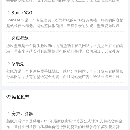
顶部栏目中的「壁纸精选」查看，自由选择比较方便。除了静态壁纸
纸、手机壁纸还是4K壁纸，都会提供，而且所有的壁纸这么多年一直
外，桌面壁纸也提供了一些动态壁纸，有兴趣的童鞋可以试试。
是免费下载，绝对的福利网站。彼岸桌面站内的又少许广告，但是不影
SomeACG
响浏览，好评！在这里，你可以根据壁纸的分类、尺寸去筛选壁纸，最
SomeACG是一个专注提供二次元壁纸的ACG资源网站，所有的内容都
高支持4K壁纸下载。不过4K壁纸下载有数量限制，赞助后可以获得更
是站长自己精选。网站整体很简洁，没有多余的功能，壁纸资源以瀑布
多下载次数，赞助费用也不贵，30元就可以获得一年的VIP资格。如果
流的方式展现。SomeACG提供的壁纸分为PC壁纸、手机壁纸两类，
彼岸桌面对你帮助，不妨支持下站长。
可以通过筛选直接查看。打开壁纸后，直接点击「下载原图」即可，而
必应壁纸
且还可以直接查看图片来源，方便查找更多同类型的壁纸，非常方便。
必应壁纸是一个提供必应Bing高清壁纸下载的网站，不是必应官方的网
SomeACG的所有壁纸资源均免费，喜欢二次元壁纸的童鞋可以多多关
站，是由个人站长对必应壁纸进行的精心整理。众所周知，必应搜索的
注下SomeACG。
每日壁纸每一张都是经过精挑细选而来，每一张图片都有自己的故事。
那么这个网站也不例外，站长对全球、各地区的壁纸按照年份、月份、
壁纸湖
地区进行整理，而且每一张壁纸资源也提供了相应的中文介绍，并且支
壁纸湖是一个专注免费手机壁纸下载的分享网站，个人开发者做的壁纸
持按月打包下载。如果你是付费会员，还可以下载更高分辨率、无水印
分享网站，所有的壁纸完全免费，而且网站无广告，给站长点赞！虽然
的4K壁纸，可以下载未来一段时间内Bing的新壁纸。不过如果没有付
是个人开发者，但是网站的产品功能还是有很多细节的，比如盲盒功能
费也没关系，免费用户也可以下载各种PC、手机分辨率的高清壁
（可以自己体验下）、各种随机专题等等，都可以感受到开发者的用
心。使用简洁、下载方便。网站运营不易，尤其壁纸网站还需要有带宽
站长推荐
费用的支持，如果觉得网站使用起来对你有帮助，可以在壁纸湖的相关
页面对站长进行打赏支持～
房贷计算器
新版房贷计算器采用2025年最新版房贷计算器公式计算,支持按贷款金
额、首付比例及按面积和单价进行购房贷款的计算参考的多功能房贷计