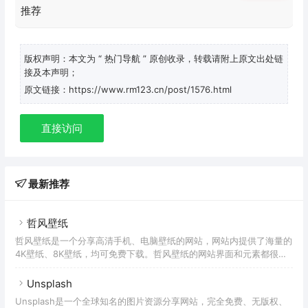
版权声明：本文为
“ 热门导航 ”
原创收录，转载请附上原文出处链
接及本声明；
原文链接：https://www.rm123.cn/post/1576.html
直接访问
最新推荐
哲风壁纸
哲风壁纸是一个分享高清手机、电脑壁纸的网站，网站内提供了海量的
4K壁纸、8K壁纸，均可免费下载。哲风壁纸的网站界面和元素都很
酷，每个壁纸页面都会展现该壁纸的尺寸、大小、分类、标签等信息，
还可以在线预览壁纸效果。你也可以通过筛选功能进行查找，支持按照
Unsplash
时间、热度、颜色、标签、分类等进行筛选。不过在使用过程中还是有
Unsplash是一个全球知名的图片资源分享网站，完全免费、无版权、
些不方便，虽然哲风壁纸支持搜索功能，但是入口有点深，不容易找